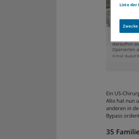
Liste der
Zwecke
Schwere Adip
ein Magen-B
daraufhin a
Operierten a
© Prof. Rudolf 
Ein US-Chirur
Alto hat nun 
anderen in de
Bypass ordent
35 Famili