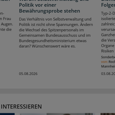
Politik vor einer
Folge
Bewährungsprobe stehen
en-
Typ-2-D
en Frau
isolier
Das Verhältnis von Selbstverwaltung und
n Augen.
zahlrei
Politik ist nicht ohne Spannungen. Ändern
nte die
verursa
die Wechsel des Spitzenpersonals im
Ganzhei
Gemeinsamen Bundesausschuss und im
die Ver
Bundesgesundheitsministerium etwas
Organe 
daran? Wünschenswert wäre es.
Risiken
Sonderbe
von:
Roc
Mannhe
05.08.2026
03.08.2
 INTERESSIEREN