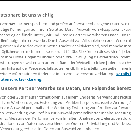
ass nützt nicht nur dem Operierten: Auch die meist viel zu
vatsphäre ist uns wichtig
örigen verlieren nach der Operation zum Teil kräftig die P
nsere
145
-Partner speichern und greifen auf personenbezogene Daten wie 
utige Kennungen auf Ihrem Gerät zu. Durch Auswahl von Akzeptieren aktivi
echnologien für die unter „Wir und unsere Partner verarbeiten Daten, um I
ller
ellen“ aufgeführten Zwecke. Durch Auswahl von Alle ablehnen oder Widerruf
ng werden diese deaktiviert. Wenn Tracker deaktiviert sind, sind manche Inh
öglicherweise nicht mehr so relevant für Sie. Sie können dieses Menü jeder
15.11.2011, 13:05 Uhr
um Ihre Einstellungen zu ändern oder Ihre Einwilligung zu widerrufen, indem
nstellungen verwalten am unteren Rand der Webseite klicken [oder das sc
en links auf der Webseite, falls zutreffend]. Ihre Einstellungen gelten inner
eitere Informationen finden Sie in unserer Datenschutzerklärung.
Details 
Datenschutzerklärung.
PALO ALTO
. Wenn einer in der
 unsere Partner verarbeiten Daten, um Folgendes bereit
ist, sind es oft auch die andere
von oder Zugriff auf Informationen auf einem Endgerät. Verwendung reduzi
wird inzwischen als Familienp
l von Werbeanzeigen. Erstellung von Profilen für personalisierte Werbung
angesehen, weil die schlechte
en zur Auswahl personalisierter Werbung. Erstellung von Profilen zur Person
Ernährungsgewohnheiten, die
en. Verwendung von Profilen zur Auswahl personalisierter Inhalte. Messung
ung. Messung der Performance von Inhalten. Analyse von Zielgruppen durch
Übergewicht führen, meist bei 
inationen von Daten aus verschiedenen Quellen. Entwicklung und Verbess
Familienmitgliedern anzutreffe
 Verwendung reduzierter Daten zur Auswahl von Inhalten.