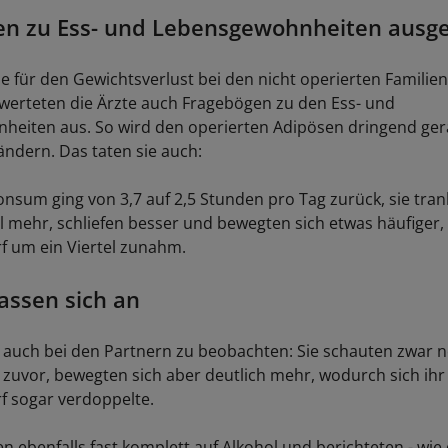
en zu Ess- und Lebensgewohnheiten ausg
 für den Gewichtsverlust bei den nicht operierten Familie
werteten die Ärzte auch Fragebögen zu den Ess- und
eiten aus. So wird den operierten Adipösen dringend gera
ändern. Das taten sie auch:
nsum ging von 3,7 auf 2,5 Stunden pro Tag zurück, sie tran
l mehr, schliefen besser und bewegten sich etwas häufiger
f um ein Viertel zunahm.
assen sich an
 auch bei den Partnern zu beobachten: Sie schauten zwar 
e zuvor, bewegten sich aber deutlich mehr, wodurch sich ihr
f sogar verdoppelte.
en ebenfalls fast komplett auf Alkohol und berichteten - wie 