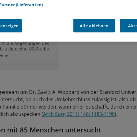
 Partner (Lieferanten)
 anzeigen
Alle ablehnen
Akz
ositas: Wird Patienten
ypass gelegt, nehmen
uch die Angehörigen des
b, zeigte eine US-Studie.
Weiner
genteam um Dr. Gavitt A. Woodard von der Stanford Univers
untersucht, ob auch der Umkehrschluss zulässig ist, also ob
r Familie dünner werden, wenn einer es schafft, durch ein
lich abzuspecken (
Arch Surg 2011; 146: 1185-1190
).
en mit 85 Menschen untersucht