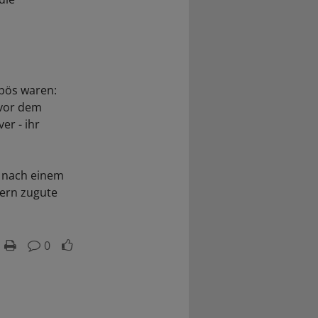
ipös waren:
 vor dem
er - ihr
n nach einem
dern zugute
0