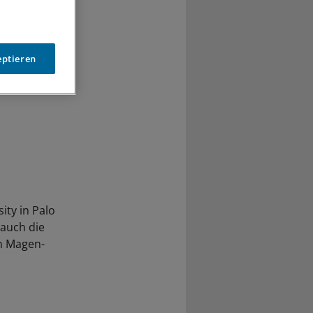
eptieren
ity in Palo
 auch die
en Magen-