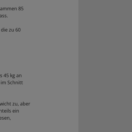
usammen 85
ass.
 die zu 60
s 45 kg an
im Schnitt
icht zu, aber
teils ein
esen,