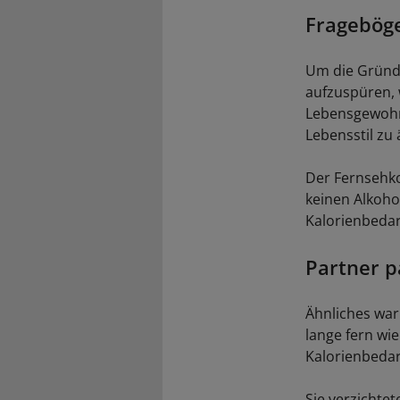
Fragebög
Um die Gründe
aufzuspüren, 
Lebensgewohnh
Lebensstil zu 
Der Fernsehko
keinen Alkoho
Kalorienbedar
Partner p
Ähnliches war
lange fern wi
Kalorienbedar
Sie verzichtet