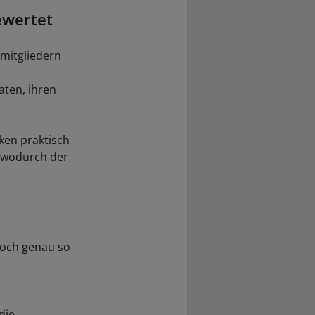
ewertet
nmitgliedern
ten, ihren
ken praktisch
, wodurch der
noch genau so
die