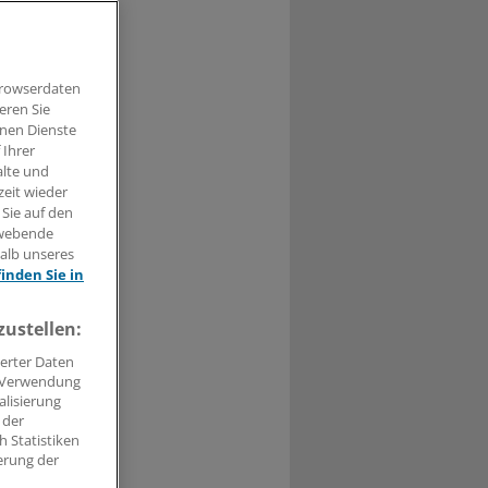
 dicken
funde.
Browserdaten
eren Sie
hnen Dienste
 Ihrer
alte und
zeit wieder
 Sie auf den
hwebende
halb unseres
0
finden Sie in
 Familie dick
zustellen:
n: Adipositas
erter Daten
roblem
. Verwendung
n Lebens- und
alisierung
 zu extremem
 der
 Statistiken
allen
erung der
n sind.