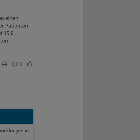
en einen
er Patienten
f 15,6
nten
0
twicklungen in