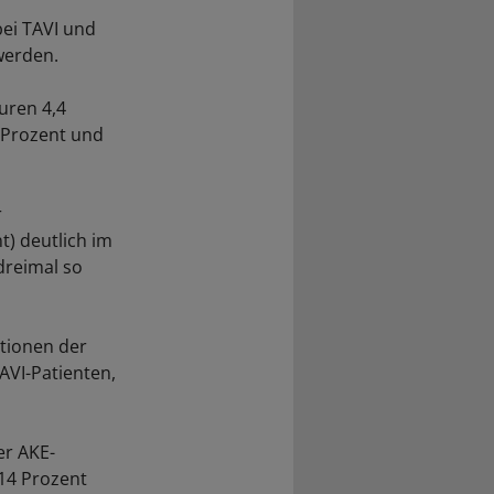
bei TAVI und
werden.
uren 4,4
 Prozent und
r
t) deutlich im
dreimal so
ationen der
AVI-Patienten,
er AKE-
 14 Prozent