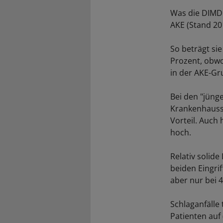
Was die DIMDI
AKE (Stand 20
So beträgt si
Prozent, obwo
in der AKE-Gru
Bei den "jünge
Krankenhausst
Vorteil. Auch
hoch.
Relativ solid
beiden Eingri
aber nur bei 4
Schlaganfälle 
Patienten auf