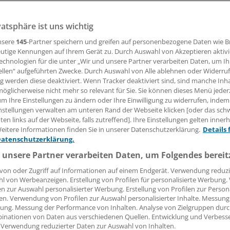
n zur Entwicklung der Aortenklappeneingriffe in Deutschl
MDI übermittelten OPS-Codes zeigt sich erneut, dass die
vatsphäre ist uns wichtig
raten von offenem und interventionellem Aortenklappener
nsere
145
-Partner speichern und greifen auf personenbezogene Daten wie 
utige Kennungen auf Ihrem Gerät zu. Durch Auswahl von Akzeptieren aktivi
echnologien für die unter „Wir und unsere Partner verarbeiten Daten, um I
ellen“ aufgeführten Zwecke. Durch Auswahl von Alle ablehnen oder Widerruf
ilipp Grätzel von Grätz
ng werden diese deaktiviert. Wenn Tracker deaktiviert sind, sind manche Inh
öglicherweise nicht mehr so relevant für Sie. Sie können dieses Menü jeder
um Ihre Einstellungen zu ändern oder Ihre Einwilligung zu widerrufen, indem
22.01.2016, 09:39 Uhr
nstellungen verwalten am unteren Rand der Webseite klicken [oder das sc
en links auf der Webseite, falls zutreffend]. Ihre Einstellungen gelten inner
eitere Informationen finden Sie in unserer Datenschutzerklärung.
Details 
Datenschutzerklärung.
 Zahlen zum Transkatheter-Aortenklappenersatz (TAVI) in 
 unsere Partner verarbeiten Daten, um Folgendes bereit
 Mangel. Mittlerweile werden in Deutschland bei Patienten m
von oder Zugriff auf Informationen auf einem Endgerät. Verwendung reduzi
 mehr TAVI-Prozeduren als chirurgische Aortenklappeners
l von Werbeanzeigen. Erstellung von Profilen für personalisierte Werbung
en zur Auswahl personalisierter Werbung. Erstellung von Profilen zur Person
AKE) durchgeführt.
en. Verwendung von Profilen zur Auswahl personalisierter Inhalte. Messung
ung. Messung der Performance von Inhalten. Analyse von Zielgruppen durch
lysen der Eingriffsstatistiken beruhten entweder auf Daten 
inationen von Daten aus verschiedenen Quellen. Entwicklung und Verbess
 Verwendung reduzierter Daten zur Auswahl von Inhalten.
erung, die von der BQS beziehungsweise dem AQUA-Institut