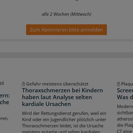
alle 2 Wochen (Mittwoch)
Zum Abonnieren bitte anmelden
il
Gefahr meistens überschätzt
Plaq
Thoraxschmerzen bei Kindern
Scree
ern:
haben laut Analyse selten
Was d
iche
kardiale Ursachen
Modern
sichtba
Wird der Rettungsdienst gerufen, weil ein
eren,
atheros
Kind oder ein Jugendlicher plötzlich unter
die Pla
Thoraxschmerzen leidet, ist die Ursache
CT eine
meistens gutartig und selten kardialen