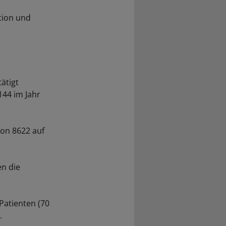
tion und
ätigt
144 im Jahr
.
von 8622 auf
en die
-Patienten (70
.