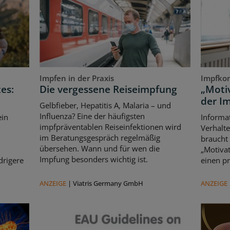
Impfen in der Praxis
Impfko
es:
Die vergessene Reiseimpfung
„Motiv
der I
Gelbfieber, Hepatitis A, Malaria – und
Influenza? Eine der häufigsten
ein
Informat
impfpräventablen Reiseinfektionen wird
Verhalte
im Beratungsgespräch regelmäßig
braucht
übersehen. Wann und für wen die
„Motivat
Impfung besonders wichtig ist.
drigere
einen pr
ANZEIGE
|
Viatris Germany GmbH
ANZEIGE