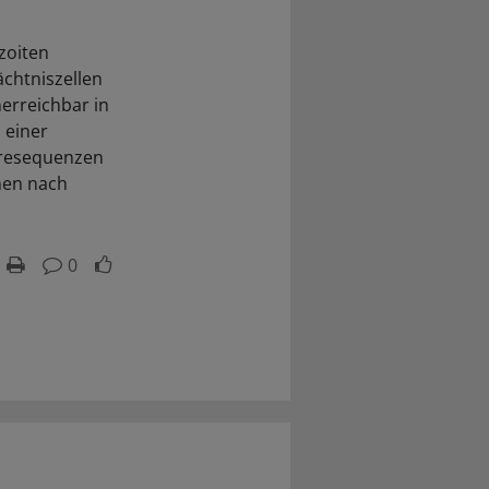
zoiten
ächtniszellen
erreichbar in
 einer
uresequenzen
nen nach
0