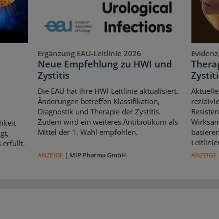
Ergänzung EAU-Leitlinie 2026
Evidenz
Neue Empfehlung zu HWI und
Therap
Zystitis
Zystiti
Die EAU hat ihre HWI-Leitlinie aktualisiert.
Aktuelle
Änderungen betreffen Klassifikation,
rezidivi
Diagnostik und Therapie der Zystitis.
Resisten
Zudem wird ein weiteres Antibiotikum als
Wirksam
hkeit
Mittel der 1. Wahl empfohlen.
basiere
gt,
Leitlin
erfüllt.
ANZEIGE
|
MIP Pharma GmbH
ANZEIGE