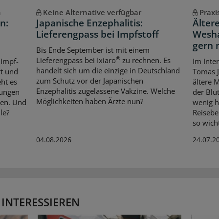
n
Keine Alternative verfügbar
Praxi
n:
Japanische Enzephalitis:
Älter
Lieferengpass bei Impfstoff
Wesha
gern 
Bis Ende September ist mit einem
®
Lieferengpass bei Ixiaro
zu rechnen. Es
 Impf-
Im Inte
handelt sich um die einzige in Deutschland
rt und
Tomas J
zum Schutz vor der Japanischen
ht es
ältere 
Enzephalitis zugelassene Vakzine. Welche
fungen
der Blu
Möglichkeiten haben Ärzte nun?
ien. Und
wenig h
le?
Reisebe
so wicht
04.08.2026
24.07.2
 INTERESSIEREN