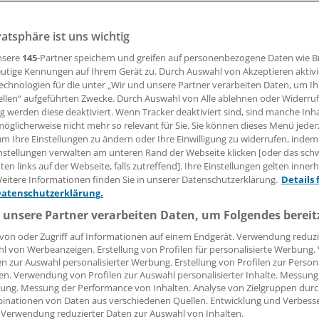
len aus dem Blut von Malaria-Infizierten produzieren Antik
r Erkrankung schützen.
vatsphäre ist uns wichtig
nsere
145
-Partner speichern und greifen auf personenbezogene Daten wie 
utige Kennungen auf Ihrem Gerät zu. Durch Auswahl von Akzeptieren aktivi
06.12.2017, 05:51 Uhr
echnologien für die unter „Wir und unsere Partner verarbeiten Daten, um I
ellen“ aufgeführten Zwecke. Durch Auswahl von Alle ablehnen oder Widerruf
ng werden diese deaktiviert. Wenn Tracker deaktiviert sind, sind manche Inh
öglicherweise nicht mehr so relevant für Sie. Sie können dieses Menü jeder
um Ihre Einstellungen zu ändern oder Ihre Einwilligung zu widerrufen, indem
nstellungen verwalten am unteren Rand der Webseite klicken [oder das sc
Wissenschaftler am Deutschen Krebsforschungszentrum (D
en links auf der Webseite, falls zutreffend]. Ihre Einstellungen gelten inner
ines neuen Malaria-Impfstoffs einen Schritt näher gekomm
eitere Informationen finden Sie in unserer Datenschutzerklärung.
Details 
Datenschutzerklärung.
von Menschen, die in einem Malaria-Hochrisikogebiet leben, 
 unsere Partner verarbeiten Daten, um Folgendes bereit
er um Professor Hedda Wardemann gegen Malaria-Sporozo
von oder Zugriff auf Informationen auf einem Endgerät. Verwendung reduzi
glebige B-"Memory"-Zellen, heißt es in einer Mitteilung des 
l von Werbeanzeigen. Erstellung von Profilen für personalisierte Werbung
n solche Gedächtniszellen bei fast allen Untersuchten – all
en zur Auswahl personalisierter Werbung. Erstellung von Profilen zur Person
 Anzahl. Einige der Memory-Zellen produzierten Antikörper,
en. Verwendung von Profilen zur Auswahl personalisierter Inhalte. Messung
ung. Messung der Performance von Inhalten. Analyse von Zielgruppen durch
n mit Sporozoiten schützen (
Immunity 2017; online 29. Nov
inationen von Daten aus verschiedenen Quellen. Entwicklung und Verbess
nschaftlern die Möglichkeit exakt zu analysieren, gegen we
 Verwendung reduzierter Daten zur Auswahl von Inhalten.