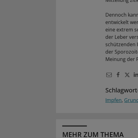
Mitteilung ziti
Dennoch kann
entwickelt we
eine extrem s
der Leber ver
schützenden 
der Sporozoit
Meinung der F
Schlagwort
Impfen
Grund
MEHR ZUM THEMA