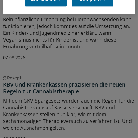
Vegetarische und vegane Ernährung bei Kindern
mit Vorerkrankungen
Rein pflanzliche Ernährung bei Heranwachsenden kann
funktionieren, jedoch kommt es auf die Umsetzung an.
Ein Kinder- und Jugendmediziner erklärt, wann
Veganismus nichts für Kinder ist und wann diese
Ernährung vorteilhaft sein könnte.
07.08.2026
Rezept
KBV und Krankenkassen präzisieren die neuen
Regeln zur Cannabistherapie
Mit dem GKV-Spargesetz wurden auch die Regeln für die
Cannabistherapie auf Kasse verschärft. KBV und
Krankenkassen stellen nun klar, wie mit dem
sechsmonatigen Therapieversuch zu verfahren ist. Und
welche Ausnahmen gelten.