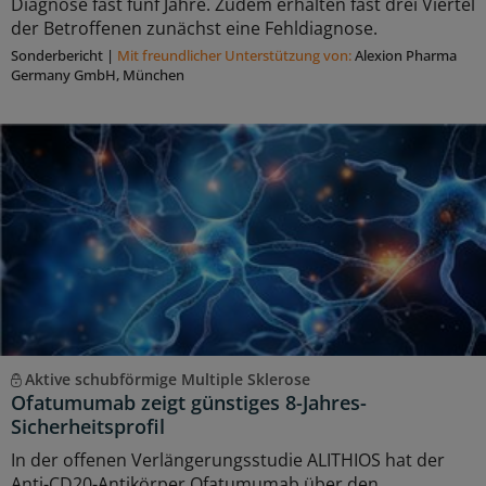
Diagnose fast fünf Jahre. Zudem erhalten fast drei Viertel
der Betroffenen zunächst eine Fehldiagnose.
Sonderbericht
|
Mit freundlicher Unterstützung von:
Alexion Pharma
Germany GmbH, München
Aktive schubförmige Multiple Sklerose
Ofatumumab zeigt günstiges 8-Jahres-
Sicherheitsprofil
In der offenen Verlängerungsstudie ALITHIOS hat der
Anti-CD20-Antikörper Ofatumumab über den