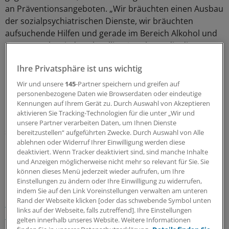
an Präventionsangeboten. „Wir bräuchten einen Ausbau
der sozialpsychiatrischen Dienste, wir bräuchten
aufsuchende Hilfen und gerade im Bereich Alkohol und
Drogen mehr niederschwellige Angebote, die die
Patienten langfristig begleiten“, so Bönsch.
Ihre Privatsphäre ist uns wichtig
In Aschaffenburg hatte am 22. Januar ein mutmaßlich
Wir und unsere
145
-Partner speichern und greifen auf
psychisch kranker Flüchtling aus Afghanistan auf Kinder
personenbezogene Daten wie Browserdaten oder eindeutige
Kennungen auf Ihrem Gerät zu. Durch Auswahl von Akzeptieren
und Passanten eingestochen. Ein zweijähriger Junge
aktivieren Sie Tracking-Technologien für die unter „Wir und
marokkanischer Herkunft und ein Deutscher (41)
unsere Partner verarbeiten Daten, um Ihnen Dienste
starben.
(dpa)
bereitzustellen“ aufgeführten Zwecke. Durch Auswahl von Alle
ablehnen oder Widerruf Ihrer Einwilligung werden diese
deaktiviert. Wenn Tracker deaktiviert sind, sind manche Inhalte
0
und Anzeigen möglicherweise nicht mehr so relevant für Sie. Sie
können dieses Menü jederzeit wieder aufrufen, um Ihre
Einstellungen zu ändern oder Ihre Einwilligung zu widerrufen,
Schlagworte:
indem Sie auf den Link Voreinstellungen verwalten am unteren
Rand der Webseite klicken [oder das schwebende Symbol unten
Neuro-psychiatrische Krankheiten
Bayern
Flüchtlinge
links auf der Webseite, falls zutreffend]. Ihre Einstellungen
Neurologie/Psychiatrie
gelten innerhalb unseres Website. Weitere Informationen