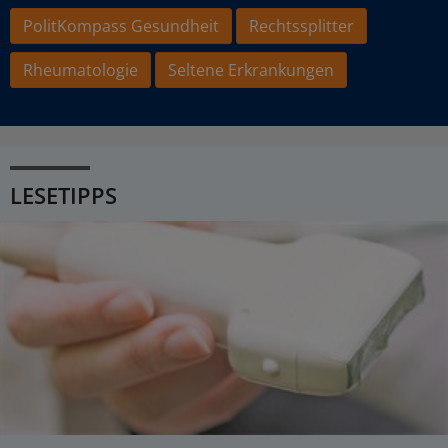
PolitKompass Gesundheit
Rechtssplitter
Rheumatologie
Seltene Erkrankungen
LESETIPPS