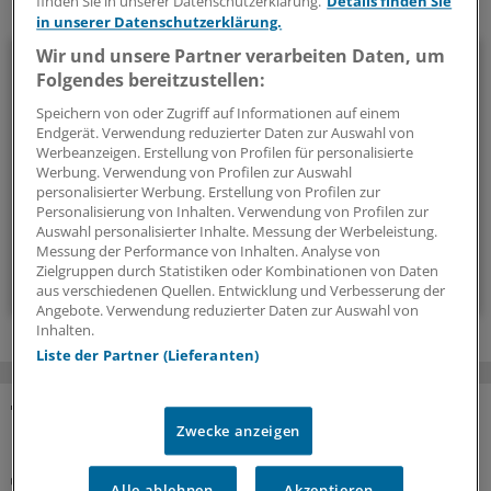
finden Sie in unserer Datenschutzerklärung.
Details finden Sie
Ihr Newsletter zum Thema
in unserer Datenschutzerklärung.
Wir und unsere Partner verarbeiten Daten, um
Neurologie/Psychiatrie
Folgendes bereitzustellen:
Multiple Sklerose, Parkinson, Demenz, Angststörungen und
Speichern von oder Zugriff auf Informationen auf einem
Endgerät. Verwendung reduzierter Daten zur Auswahl von
Co: Zu diesem breiten Themenfeld stellen wir Ihnen
Werbeanzeigen. Erstellung von Profilen für personalisierte
regelmäßig ein Update zusammen.
Werbung. Verwendung von Profilen zur Auswahl
personalisierter Werbung. Erstellung von Profilen zur
Personalisierung von Inhalten. Verwendung von Profilen zur
alle 2 Wochen (Montag)
Auswahl personalisierter Inhalte. Messung der Werbeleistung.
Messung der Performance von Inhalten. Analyse von
Zielgruppen durch Statistiken oder Kombinationen von Daten
Zum Abonnieren bitte anmelden
aus verschiedenen Quellen. Entwicklung und Verbesserung der
Angebote. Verwendung reduzierter Daten zur Auswahl von
Inhalten.
Liste der Partner (Lieferanten)
MEHR ZUM THEMA
Zwecke anzeigen
Interview
Alle ablehnen
Akzeptieren