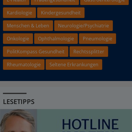
Kardiologie
Kindergesundheit
Menschen & Leben
Neurologie/Psychiatrie
Onkologie
Ophthalmologie
Pneumologie
PolitKompass Gesundheit
Rechtssplitter
Rheumatologie
Seltene Erkrankungen
LESETIPPS