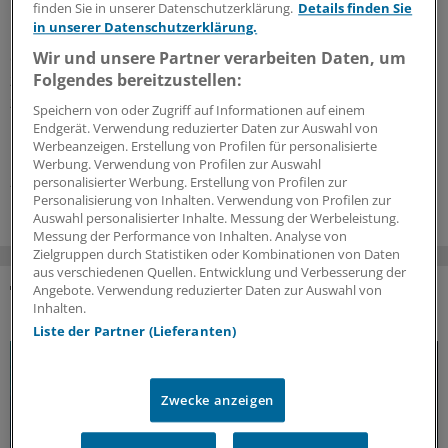
melatoninhaltigen Gummibärchen
finden Sie in unserer Datenschutzerklärung.
Details finden Sie
in unserer Datenschutzerklärung.
Melatonin ist als Arzneimittel nur bei wenigen klar
Wir und unsere Partner verarbeiten Daten, um
definierten Indikationen unter ärztlicher Kontrolle
Folgendes bereitzustellen:
zugelassen. Das steht im Widerspruch zu der
zunehmenden Verbreitung süßwarenähnlicher
Speichern von oder Zugriff auf Informationen auf einem
Produkte mit Melatonin. Pädiater sehen das sehr
Endgerät. Verwendung reduzierter Daten zur Auswahl von
kritisch.
Werbeanzeigen. Erstellung von Profilen für personalisierte
Werbung. Verwendung von Profilen zur Auswahl
23.06.2026
personalisierter Werbung. Erstellung von Profilen zur
Personalisierung von Inhalten. Verwendung von Profilen zur
Auswahl personalisierter Inhalte. Messung der Werbeleistung.
Messung der Performance von Inhalten. Analyse von
Zielgruppen durch Statistiken oder Kombinationen von Daten
aus verschiedenen Quellen. Entwicklung und Verbesserung der
Angebote. Verwendung reduzierter Daten zur Auswahl von
Inhalten.
DAS KÖNNTE SIE AUCH INTERESSIEREN
Liste der Partner (Lieferanten)
Zwecke anzeigen