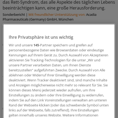
das Rett-Syndrom, das alle Aspekte des täglichen Lebens
beeinträchtigen kann, eine große Herausforderung.
Sonderbericht
|
Mit freundlicher Unterstützung von:
Acadia
Pharmaceuticals (Germany) GmbH, München
03.08.2026
Ihre Privatsphäre ist uns wichtig
Leitlinien-Update
Wir und unsere
145
-Partner speichern und greifen auf
Bruxismus bei Kindern: Wann ist es harmlos –
personenbezogene Daten wie Browserdaten oder eindeutige
und wann behandlungsbedürftig?
Kennungen auf Ihrem Gerät zu. Durch Auswahl von Akzeptieren
aktivieren Sie Tracking-Technologien für die unter „Wir und
In der Sprechstunde berichten besorgte Eltern über
unsere Partner verarbeiten Daten, um Ihnen Dienste
Zähneknirschen bei ihrem Kind: Welche Optionen haben
bereitzustellen“ aufgeführten Zwecke. Durch Auswahl von Alle
Ärztinnen und Ärzte nun? Bei der Einordnung hilft die
ablehnen oder Widerruf Ihrer Einwilligung werden diese
deaktiviert. Wenn Tracker deaktiviert sind, sind manche Inhalte
aktualisierte S3-Leitlinie Bruxismus.
und Anzeigen möglicherweise nicht mehr so relevant für Sie. Sie
können dieses Menü jederzeit wieder aufrufen, um Ihre
16.07.2026
Einstellungen zu ändern oder Ihre Einwilligung zu widerrufen,
indem Sie auf den Link Voreinstellungen verwalten am unteren
Rand der Webseite klicken [oder das schwebende Symbol unten
Nahrungsergänzungsmittel für Kinder
links auf der Webseite, falls zutreffend]. Ihre Einstellungen
Einschlafhilfe: Pädiater warnen vor
gelten innerhalb unseres Website. Weitere Informationen