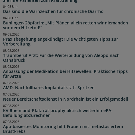
Sie Ihre Patienten zum Krafttraining
04:05 Uhr
Das sind die Warnzeichen für chronische Diarrhö
04:00 Uhr
Buhlinger-Göpfarth: „Mit Plänen allein retten wir niemanden
vor dem Hitzetod!“
09.08.2026
Praxisbegehung angekündigt? Die wichtigsten Tipps zur
Vorbereitung
08.08.2026
Traumberuf Arzt: Für die Weiterbildung von Aleppo nach
Osnabrück
08.08.2026
Anpassung der Medikation bei Hitzewellen: Praktische Tipps
für Ärzte
07.08.2026
AMD: Nachfüllbares Implantat statt Spritzen
07.08.2026
Neuer Bereitschaftsdienst in Nordrhein ist ein Erfolgsmodell
07.08.2026
KV Rheinland-Pfalz rät prophylaktisch weiterhin ePA-
Befüllung abzurechnen
07.08.2026
App-basiertes Monitoring hilft Frauen mit metastasiertem
Brustkrebs