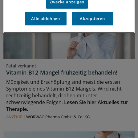
Zwecke anzeigen
Alle ablehnen
Akzeptieren
Fatal verkannt
Vitamin-B12-Mangel frühzeitig behandeln!
Müdigkeit und Erschöpfung sind meist die ersten
Symptome eines Vitamin-B12-Mangels. Wird nicht
rechtzeitig behandelt, drohen mitunter
schwerwiegende Folgen.
Lesen Sie hier Aktuelles zur
Therapie.
ANZEIGE
|
WÖRWAG Pharma GmbH & Co. KG