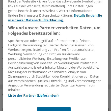
Rand der Webseite klicken [oder das schwebende Symbol unten
links auf der Webseite, falls zutreffend]. Ihre Einstellungen
06.08.2026
gelten innerhalb unseres Website. Weitere Informationen
finden Sie in unserer Datenschutzerklärung.
Details finden Sie
in unserer Datenschutzerklärung.
Diabetische Retinopathie
Wir und unsere Partner verarbeiten Daten, um
Auch seltene, milde Hypoglykämien gefährden
Folgendes bereitzustellen:
die Netzhaut
Speichern von oder Zugriff auf Informationen auf einem
Eine gute Blutzuckerkontrolle senkt bei Menschen mit
Endgerät. Verwendung reduzierter Daten zur Auswahl von
Typ-2-Diabetes das Risiko für eine diabetische
Werbeanzeigen. Erstellung von Profilen für personalisierte
Retinopathie. Dabei zählt mehr als der HbA
-Wert.
Werbung. Verwendung von Profilen zur Auswahl
1c
personalisierter Werbung. Erstellung von Profilen zur
Wichtig ist auch, Unterzuckerungen zu vermeiden.
Personalisierung von Inhalten. Verwendung von Profilen zur
Auswahl personalisierter Inhalte. Messung der Werbeleistung.
06.08.2026
Messung der Performance von Inhalten. Analyse von
Zielgruppen durch Statistiken oder Kombinationen von Daten
aus verschiedenen Quellen. Entwicklung und Verbesserung der
Angebote. Verwendung reduzierter Daten zur Auswahl von
Inhalten.
Liste der Partner (Lieferanten)
DAS KÖNNTE SIE AUCH INTERESSIEREN