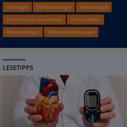
Onkologie
Ophthalmologie
Pneumologie
PolitKompass Gesundheit
Rechtssplitter
Rheumatologie
Seltene Erkrankungen
LESETIPPS