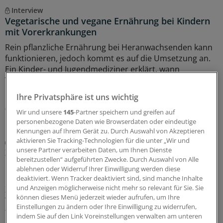
Interview
Vegetarische und vegane Ernährung bei Kindern
mit Vorerkrankungen
Rein pflanzliche Ernährung bei Heranwachsenden kann
funktionieren, jedoch kommt es auf die Umsetzung an.
Ein Kinder- und Jugendmediziner erklärt, wann
Veganismus nichts für Kinder ist und wann diese
Ernährung vorteilhaft sein könnte.
Ihre Privatsphäre ist uns wichtig
07.08.2026
Wir und unsere
145
-Partner speichern und greifen auf
personenbezogene Daten wie Browserdaten oder eindeutige
Kennungen auf Ihrem Gerät zu. Durch Auswahl von Akzeptieren
aktivieren Sie Tracking-Technologien für die unter „Wir und
Diabetes mellitus
unsere Partner verarbeiten Daten, um Ihnen Dienste
Zusatznutzten für Teplizumab nicht
bereitzustellen“ aufgeführten Zwecke. Durch Auswahl von Alle
quantifizierbar
ablehnen oder Widerruf Ihrer Einwilligung werden diese
Keinen Anhaltspunkt für einen quantifizierbaren
deaktiviert. Wenn Tracker deaktiviert sind, sind manche Inhalte
und Anzeigen möglicherweise nicht mehr so relevant für Sie. Sie
Zusatznutzen des neu zugelassenen Antidiabetikums
können dieses Menü jederzeit wieder aufrufen, um Ihre
Teplizumab hat der Gemeinsame Bundesausschuss
Einstellungen zu ändern oder Ihre Einwilligung zu widerrufen,
festgestellt. Für die Bewertung war beobachtendes
indem Sie auf den Link Voreinstellungen verwalten am unteren
Abwarten vorgegeben worden.