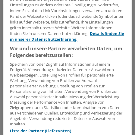
Cochrane-Update
Einstellungen zu ändern oder Ihre Einwilligung zu widerrufen,
Körperliches Training hilft wohl doch kaum bei
indem Sie auf den Link Voreinstellungen verwalten am unteren
Hüftarthrose
Rand der Webseite klicken [oder das schwebende Symbol unten
links auf der Webseite, falls zutreffend]. Ihre Einstellungen
Die Schmerzen bei Hüftarthrose gehen durch
gelten innerhalb unseres Website. Weitere Informationen
Bewegungstraining zwar etwas zurück und auch die
finden Sie in unserer Datenschutzerklärung.
Details finden Sie
körperliche Funktion verbessert sich geringfügig, die
in unserer Datenschutzerklärung.
Änderungen sind aber klinisch kaum relevant und haben
Wir und unsere Partner verarbeiten Daten, um
keine Auswirkungen auf die Lebensqualität. Darauf
Folgendes bereitzustellen:
verweist eine Cochrane-Analyse.
Speichern von oder Zugriff auf Informationen auf einem
02.08.2026
Endgerät. Verwendung reduzierter Daten zur Auswahl von
Werbeanzeigen. Erstellung von Profilen für personalisierte
Werbung. Verwendung von Profilen zur Auswahl
personalisierter Werbung. Erstellung von Profilen zur
Krafttraining bis zur Erschöpfung
Personalisierung von Inhalten. Verwendung von Profilen zur
„Adonis-Komplex“: Was Ärzte beim Verdacht auf
Auswahl personalisierter Inhalte. Messung der Werbeleistung.
Muskeldysmorphie tun können
Messung der Performance von Inhalten. Analyse von
Zielgruppen durch Statistiken oder Kombinationen von Daten
Höher, schneller, weiter – und muskulöser. Ein
aus verschiedenen Quellen. Entwicklung und Verbesserung der
durchtrainierter Körper passt gut in unsere
Angebote. Verwendung reduzierter Daten zur Auswahl von
selbstoptimierte Gesellschaft. Doch bei der
Inhalten.
Muskeldysmorphie wird die Fixierung auf den eigenen
Liste der Partner (Lieferanten)