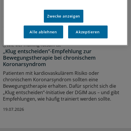
Körper krankhaft. Wie Ärzte den „Adonis-Komplex“
erkennen können, erklärt Psychotherapeut Christian
Strobel im Interview.
Zwecke anzeigen
27.07.2026
Alle ablehnen
Akzeptieren
Wie viel Training ratsam ist
„Klug entscheiden“-Empfehlung zur
Bewegungstherapie bei chronischem
Koronarsyndrom
Patienten mit kardiovaskulärem Risiko oder
chronischem Koronarsyndrom sollten eine
Bewegungstherapie erhalten. Dafür spricht sich die
„Klug entscheiden“-Initiative der DGIM aus – und gibt
Empfehlungen, wie häufig trainiert werden sollte.
19.07.2026