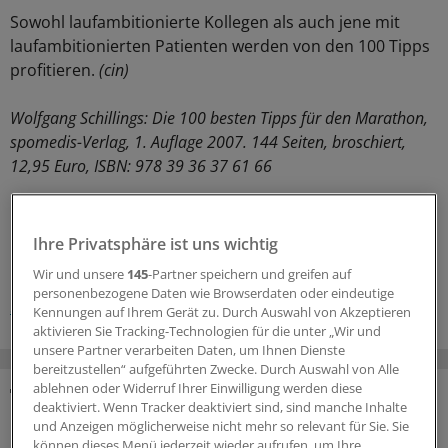
Sowohl laufambitionierte Kollegen als auch jene mit
laufambitionierten Patienten werden von den 100 Tipps
profitieren.
(cin)
Wolfgang Schillings: Die 100 besten Tipps für den Marathon,
spomedis-Verlag, 1. Auflage 2007. 144 Seiten, broschiert,
12,95 Euro, ISBN: 978 39 36 37 61 66
0
Ihre Privatsphäre ist uns wichtig
Schlagworte:
Wir und unsere
145
-Partner speichern und greifen auf
personenbezogene Daten wie Browserdaten oder eindeutige
Sportmedizin
Allgemeinmedizin
Innere Medizin
Kennungen auf Ihrem Gerät zu. Durch Auswahl von Akzeptieren
aktivieren Sie Tracking-Technologien für die unter „Wir und
unsere Partner verarbeiten Daten, um Ihnen Dienste
bereitzustellen“ aufgeführten Zwecke. Durch Auswahl von Alle
ablehnen oder Widerruf Ihrer Einwilligung werden diese
deaktiviert. Wenn Tracker deaktiviert sind, sind manche Inhalte
MEHR ZUM THEMA
und Anzeigen möglicherweise nicht mehr so relevant für Sie. Sie
können dieses Menü jederzeit wieder aufrufen, um Ihre