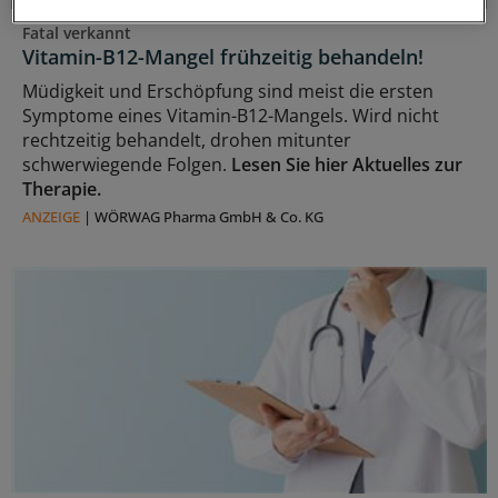
Fatal verkannt
Vitamin-B12-Mangel frühzeitig behandeln!
Müdigkeit und Erschöpfung sind meist die ersten
Symptome eines Vitamin-B12-Mangels. Wird nicht
rechtzeitig behandelt, drohen mitunter
schwerwiegende Folgen.
Lesen Sie hier Aktuelles zur
Therapie.
ANZEIGE
|
WÖRWAG Pharma GmbH & Co. KG