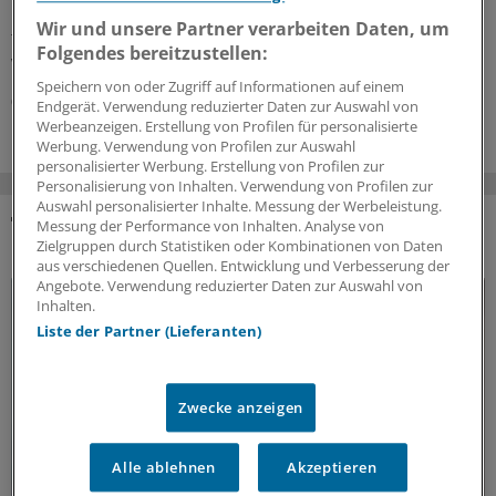
Leberfibrose und -zirrhose erscheinen in naher Zukunft
Wir und unsere Partner verarbeiten Daten, um
therapierbar. Voraussetzung ist systemisches Denken,
Folgendes bereitzustellen:
wie ein gastroenterologischer Kollege berichtet.
Speichern von oder Zugriff auf Informationen auf einem
09.07.2026
Endgerät. Verwendung reduzierter Daten zur Auswahl von
Werbeanzeigen. Erstellung von Profilen für personalisierte
Werbung. Verwendung von Profilen zur Auswahl
personalisierter Werbung. Erstellung von Profilen zur
Personalisierung von Inhalten. Verwendung von Profilen zur
Auswahl personalisierter Inhalte. Messung der Werbeleistung.
Messung der Performance von Inhalten. Analyse von
DAS KÖNNTE SIE AUCH INTERESSIEREN
Zielgruppen durch Statistiken oder Kombinationen von Daten
aus verschiedenen Quellen. Entwicklung und Verbesserung der
Angebote. Verwendung reduzierter Daten zur Auswahl von
Inhalten.
Liste der Partner (Lieferanten)
Zwecke anzeigen
Alle ablehnen
Akzeptieren