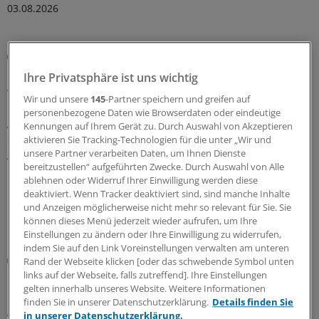
03.08.2026
Registerstudie
Bei Kindern und Jugendlichen kommt eine
Ihre Privatsphäre ist uns wichtig
Autoimmunerkrankung oft nicht allein
Wir und unsere
145
-Partner speichern und greifen auf
Etliche Kinder und Jugendliche mit einer
personenbezogene Daten wie Browserdaten oder eindeutige
Autoimmunerkrankung entwickeln einer Studie zufolge
Kennungen auf Ihrem Gerät zu. Durch Auswahl von Akzeptieren
eine oder sogar mehrere weitere
aktivieren Sie Tracking-Technologien für die unter „Wir und
unsere Partner verarbeiten Daten, um Ihnen Dienste
Autoimmunerkrankungen. Das könne auch mit
bereitzustellen“ aufgeführten Zwecke. Durch Auswahl von Alle
Umweltfaktoren zusammenhängen, betont das
ablehnen oder Widerruf Ihrer Einwilligung werden diese
Forschungsteam.
deaktiviert. Wenn Tracker deaktiviert sind, sind manche Inhalte
und Anzeigen möglicherweise nicht mehr so relevant für Sie. Sie
16.07.2026
können dieses Menü jederzeit wieder aufrufen, um Ihre
Einstellungen zu ändern oder Ihre Einwilligung zu widerrufen,
indem Sie auf den Link Voreinstellungen verwalten am unteren
Hepatologie im Wandel
Rand der Webseite klicken [oder das schwebende Symbol unten
Patienten mit Leberfibrose und -zirrhose bald
links auf der Webseite, falls zutreffend]. Ihre Einstellungen
heilbar?
gelten innerhalb unseres Website. Weitere Informationen
finden Sie in unserer Datenschutzerklärung.
Details finden Sie
Als nicht reversibel angesehene Zustände der
in unserer Datenschutzerklärung.