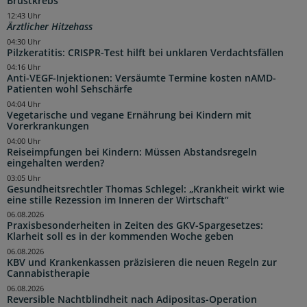
Brustkrebs
12:43 Uhr
Ärztlicher Hitzehass
04:30 Uhr
Pilzkeratitis: CRISPR-Test hilft bei unklaren Verdachtsfällen
04:16 Uhr
Anti-VEGF-Injektionen: Versäumte Termine kosten nAMD-
Patienten wohl Sehschärfe
04:04 Uhr
Vegetarische und vegane Ernährung bei Kindern mit
Vorerkrankungen
04:00 Uhr
Reiseimpfungen bei Kindern: Müssen Abstandsregeln
eingehalten werden?
03:05 Uhr
Gesundheitsrechtler Thomas Schlegel: „Krankheit wirkt wie
eine stille Rezession im Inneren der Wirtschaft“
06.08.2026
Praxisbesonderheiten in Zeiten des GKV-Spargesetzes:
Klarheit soll es in der kommenden Woche geben
06.08.2026
KBV und Krankenkassen präzisieren die neuen Regeln zur
Cannabistherapie
06.08.2026
Reversible Nachtblindheit nach Adipositas-Operation