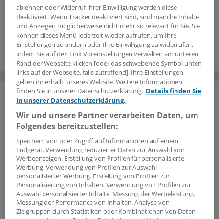
inzwischen einige Möglichkeiten vorzubeugen – ohne
ablehnen oder Widerruf Ihrer Einwilligung werden diese
gleich zu Antibiotika greifen zu müssen. Ein Ansatz:
deaktiviert. Wenn Tracker deaktiviert sind, sind manche Inhalte
Sublinguale Immunmodulation.
und Anzeigen möglicherweise nicht mehr so relevant für Sie. Sie
können dieses Menü jederzeit wieder aufrufen, um Ihre
06.07.2026
Einstellungen zu ändern oder Ihre Einwilligung zu widerrufen,
indem Sie auf den Link Voreinstellungen verwalten am unteren
Rand der Webseite klicken [oder das schwebende Symbol unten
links auf der Webseite, falls zutreffend]. Ihre Einstellungen
gelten innerhalb unseres Website. Weitere Informationen
finden Sie in unserer Datenschutzerklärung.
Details finden Sie
in unserer Datenschutzerklärung.
DAS KÖNNTE SIE AUCH INTERESSIEREN
Wir und unsere Partner verarbeiten Daten, um
Folgendes bereitzustellen:
Speichern von oder Zugriff auf Informationen auf einem
Endgerät. Verwendung reduzierter Daten zur Auswahl von
Werbeanzeigen. Erstellung von Profilen für personalisierte
Werbung. Verwendung von Profilen zur Auswahl
personalisierter Werbung. Erstellung von Profilen zur
Personalisierung von Inhalten. Verwendung von Profilen zur
Auswahl personalisierter Inhalte. Messung der Werbeleistung.
Messung der Performance von Inhalten. Analyse von
Zielgruppen durch Statistiken oder Kombinationen von Daten