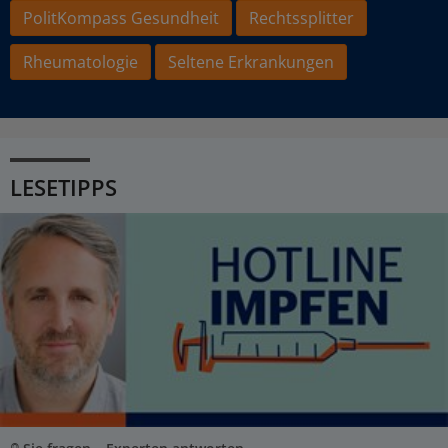
PolitKompass Gesundheit
Rechtssplitter
Rheumatologie
Seltene Erkrankungen
LESETIPPS