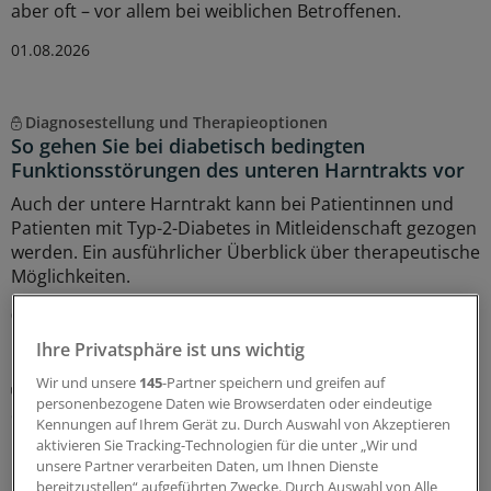
aber oft – vor allem bei weiblichen Betroffenen.
01.08.2026
Diagnosestellung und Therapieoptionen
So gehen Sie bei diabetisch bedingten
Funktionsstörungen des unteren Harntrakts vor
Auch der untere Harntrakt kann bei Patientinnen und
Patienten mit Typ-2-Diabetes in Mitleidenschaft gezogen
werden. Ein ausführlicher Überblick über therapeutische
Möglichkeiten.
07.07.2026
Ihre Privatsphäre ist uns wichtig
Wir und unsere
145
-Partner speichern und greifen auf
Mehrere Optionen vorhanden
personenbezogene Daten wie Browserdaten oder eindeutige
Statt Antibiotika: Wie sich rezidivierende
Kennungen auf Ihrem Gerät zu. Durch Auswahl von Akzeptieren
Harnwegsinfektionen vermeiden lassen
aktivieren Sie Tracking-Technologien für die unter „Wir und
unsere Partner verarbeiten Daten, um Ihnen Dienste
Bei wiederkehrenden Harnwegsinfektionen gibt es
bereitzustellen“ aufgeführten Zwecke. Durch Auswahl von Alle