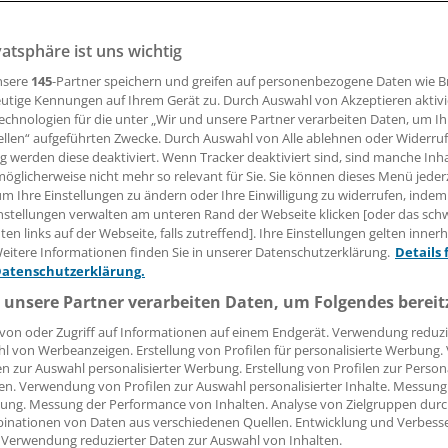
vatsphäre ist uns wichtig
die Diagnose COPD zu spät gestellt, Patienten werden unzu
 die Therapie ist zu defensiv. So wird eine stadiengerechte 
nsere
145
-Partner speichern und greifen auf personenbezogene Daten wie 
 dann erwogen, wenn sich der Patient über lange Zeit versch
utige Kennungen auf Ihrem Gerät zu. Durch Auswahl von Akzeptieren aktivi
echnologien für die unter „Wir und unsere Partner verarbeiten Daten, um I
plikationen (z. B. Exazerbationen) einstellen. Zudem werde
ellen“ aufgeführten Zwecke. Durch Auswahl von Alle ablehnen oder Widerruf
 nicht ausreichend gewürdigt. Es ist an der Zeit, diese rea
ng werden diese deaktiviert. Wenn Tracker deaktiviert sind, sind manche Inh
 Strategie zu ersetzen. Hierzu finden sich im
GOLD-Report 
öglicherweise nicht mehr so relevant für Sie. Sie können dieses Menü jeder
Änderungen.
um Ihre Einstellungen zu ändern oder Ihre Einwilligung zu widerrufen, indem
nstellungen verwalten am unteren Rand der Webseite klicken [oder das sc
en links auf der Webseite, falls zutreffend]. Ihre Einstellungen gelten inner
 Leserin, lieber Leser,
eitere Informationen finden Sie in unserer Datenschutzerklärung.
Details 
Datenschutzerklärung.
tändigen Beitrag können Sie lesen, sobald Sie sich eingelogg
 unsere Partner verarbeiten Daten, um Folgendes bereit
von oder Zugriff auf Informationen auf einem Endgerät. Verwendung reduzi
Jetzt anmelden »
Kostenlos registriere
l von Werbeanzeigen. Erstellung von Profilen für personalisierte Werbung
en zur Auswahl personalisierter Werbung. Erstellung von Profilen zur Person
 vergessen?
en. Verwendung von Profilen zur Auswahl personalisierter Inhalte. Messung
es Problem beim Login?
ung. Messung der Performance von Inhalten. Analyse von Zielgruppen durch
inationen von Daten aus verschiedenen Quellen. Entwicklung und Verbess
 Verwendung reduzierter Daten zur Auswahl von Inhalten.
dung ist mit wenigen Klicks erledigt und kostenlos.