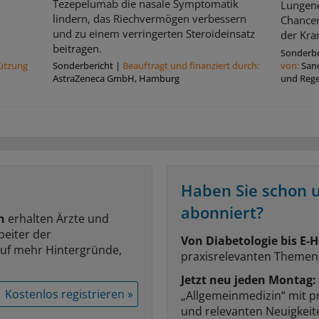
Tezepelumab die nasale Symptomatik
Lungene
lindern, das Riechvermögen verbessern
Chancen
und zu einem verringerten Steroideinsatz
der Kran
beitragen.
Sonderbe
tützung
Sonderbericht
|
Beauftragt und ﬁnanziert durch:
von:
San
AstraZeneca GmbH, Hamburg
und Reg
Haben Sie schon 
abonniert?
n
erhalten Ärzte und
beiter der
Von Diabetologie bis E-H
auf mehr Hintergründe,
praxisrelevanten Themen
Jetzt neu jeden Montag:
Kostenlos registrieren »
„Allgemeinmedizin“ mit p
und relevanten Neuigkei