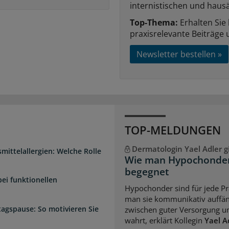
internistischen und hausä
Top-Thema:
Erhalten Sie
praxisrelevante Beiträge 
Newsletter bestellen »
TOP-MELDUNGEN
Dermatologin Yael Adler gi
mittelallergien: Welche Rolle
Wie man Hypochondern
begegnet
bei funktionellen
Hypochonder sind für jede Pr
man sie kommunikativ auffän
ttagspause: So motivieren Sie
zwischen guter Versorgung u
wahrt, erklärt Kollegin
Yael A