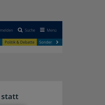
melden
Suche
Menü
Politik & Debatte
Sonderberichte
Newsletter
Jobb
statt