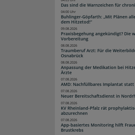
Das sind die Warnzeichen für chron
04:00 Uhr
Buhlinger-Göpfarth: „Mit Plänen all
dem Hitzetod!“
09.08.2026
Praxisbegehung angekündigt? Die wi
Vorbereitung
08.08.2026
Traumberuf Arzt: Für die Weiterbil
Osnabrück
08.08.2026
Anpassung der Medikation bei Hitze
Ärzte
07.08.2026
AMD: Nachfüllbares Implantat statt
07.08.2026
Neuer Bereitschaftsdienst in Nordrh
07.08.2026
KV Rheinland-Pfalz rät prophylakti
abzurechnen
07.08.2026
App-basiertes Monitoring hilft Fra
Brustkrebs