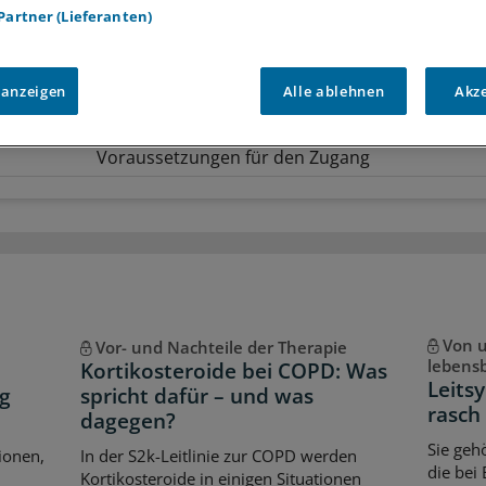
 Partner (Lieferanten)
teile des kostenlosen Login:
r
Analysen, Hintergründe und Infografiken
usive
Interviews und Praxis-Tipps
 anzeigen
Alle ablehnen
Akz
iff auf alle
medizinischen Berichte und Kommentare
Voraussetzungen für den Zugang
Von u
Vor- und Nachteile der Therapie
lebens
Kortikosteroide bei COPD: Was
Leits
g
spricht dafür – und was
rasch
dagegen?
Sie geh
ionen,
In der S2k-Leitlinie zur COPD werden
die bei
Kortikosteroide in einigen Situationen