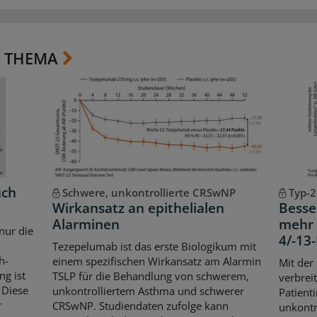
 THEMA
uch
Schwere, unkontrollierte CRSwNP
Typ-2
Wirkansatz an epithelialen
Besse
Alarminen
mehr 
 nur die
4/-1
Tezepelumab ist das erste Biologikum mit
h-
einem spezifischen Wirkansatz am Alarmin
Mit der
g ist
TSLP für die Behandlung von schwerem,
verbrei
 Diese
unkontrolliertem Asthma und schwerer
Patient
r
CRSwNP. Studiendaten zufolge kann
unkontr