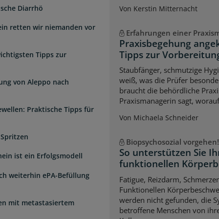
ische Diarrhö
Von Kerstin Mitternacht
ein retten wir niemanden vor
Erfahrungen einer Praxis
Praxisbegehung angek
Tipps zur Vorbereitun
chtigsten Tipps zur
Staubfänger, schmutzige Hygi
weiß, was die Prüfer besonde
dung von Aleppo nach
braucht die behördliche Praxi
Praxismanagerin sagt, worauf
wellen: Praktische Tipps für
Von Michaela Schneider
 Spritzen
Biopsychosozial vorgehen!
So unterstützen Sie Ih
ein ist ein Erfolgsmodell
funktionellen Körper
sch weiterhin ePA-Befüllung
Fatigue, Reizdarm, Schmerze
Funktionellen Körperbeschwe
werden nicht gefunden, die 
uen mit metastasiertem
betroffene Menschen von ihre