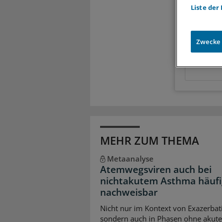
Liste der
Ihre Vor
Meh
Exkl
Zwecke
Zugr
MEHR ZUM THEMA
Metaanalyse
Atemwegsviren auch bei
nichtakutem Asthma häufi
nachweisbar
Nicht nur im Kontext von Exazerbat
sondern auch in Phasen ohne akute