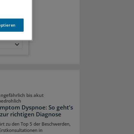
eptieren
ngefährlich bis akut
bedrohlich
ymptom Dyspnoe: So geht’s
 zur richtigen Diagnose
ört zu den Top 5 der Beschwerden,
 Erstkonsultationen in