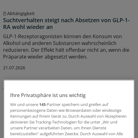
Abhängigkeit
Suchtverhalten steigt nach Absetzen von GLP-1-
RA wohl wieder an
GLP-1-Rezeptoragonisten können den Konsum von
Alkohol und anderen Substanzen wahrscheinlich
reduzieren. Der Effekt hält offenbar nicht an, wenn die
Präparate wieder abgesetzt werden.
21.07.2026
Therapieorientierung
Bundesärztekammer aktualisiert Leitlinie zur
Ihre Privatsphäre ist uns wichtig
Drogenersatztherapie
Wir und unsere
145
-Partner speichern und greifen auf
personenbezogene Daten wie Browserdaten oder eindeutige
Naloxon kann Leben retten. Auch im Rahmen einer
Kennungen auf Ihrem Gerät zu. Durch Auswahl von Akzeptieren
Drogenersatztherapie, insbesondere zu deren Beginn,
aktivieren Sie Tracking-Technologien für die unter „Wir und
ist die Verordnung des Opioid-Antagonisten angezeigt.
unsere Partner verarbeiten Daten, um Ihnen Dienste
bereitzustellen“ aufgeführten Zwecke. Durch Auswahl von Alle
17.07.2026