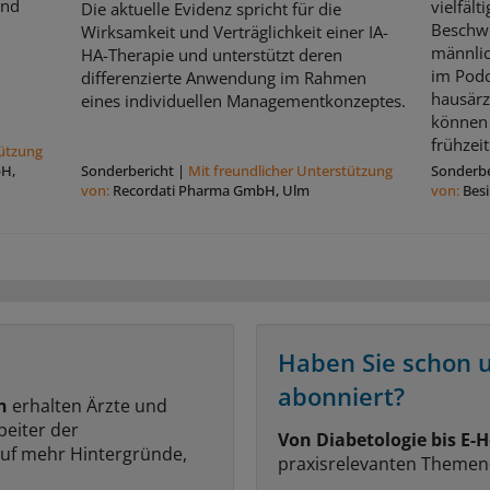
und
vielfält
Die aktuelle Evidenz spricht für die
Beschw
Wirksamkeit und Verträglichkeit einer IA-
männli
HA-Therapie und unterstützt deren
im Podc
differenzierte Anwendung im Rahmen
hausärz
eines individuellen Managementkonzeptes.
können 
frühzeit
tützung
bH,
Sonderbericht
|
Mit freundlicher Unterstützung
Sonderbe
von:
Recordati Pharma GmbH, Ulm
von:
Bes
Haben Sie schon 
abonniert?
n
erhalten Ärzte und
beiter der
Von Diabetologie bis E-H
auf mehr Hintergründe,
praxisrelevanten Themen