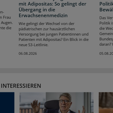
mit Adipositas: So gelingt der
Politi
Übergang in die
Bewä
en-
Erwachsenenmedizin
en Frau
Das Ver
n Augen.
Politik
Wie gelingt der Wechsel von der
nte die
die Wec
pädiatrischen zur hausärztlichen
Gemein
Versorgung bei jungen Patientinnen und
Bundes
Patienten mit Adipositas? Ein Blick in die
daran? 
neue S3-Leitlinie.
06.08.2026
05.08.2
 INTERESSIEREN