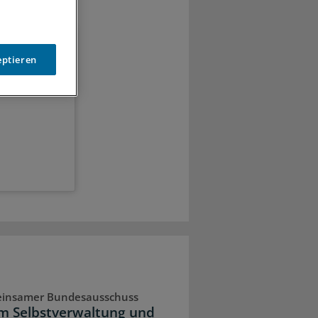
eptieren
 Diabetes,
insamer Bundesausschuss
 Selbstverwaltung und