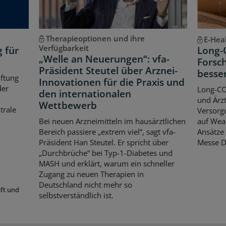
Therapieoptionen und ihre
E-Hea
Verfügbarkeit
g für
Long-
„Welle an Neuerungen“: vfa-
Forsch
Präsident Steutel über Arznei-
besse
iftung
Innovationen für die Praxis und
der
Long-CO
den internationalen
und Ärzt
Wettbewerb
trale
Versorgu
Bei neuen Arzneimitteln im hausärztlichen
auf Wear
Bereich passiere „extrem viel“, sagt vfa-
Ansätze 
Präsident Han Steutel. Er spricht über
Messe D
„Durchbrüche“ bei Typ-1-Diabetes und
MASH und erklärt, warum ein schneller
Zugang zu neuen Therapien in
Deutschland nicht mehr so
aft und
selbstverständlich ist.