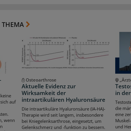
 THEMA
-
Osteoarthrose
„Ärzt
Aktuelle Evidenz zur
Testo
Wirksamkeit der
in de
 keine
intraartikulären Hyaluronsäure
sich auf
Testost
die män
Die intraartikuläre Hyaluronsäure (IA-HA)-
sten.
eine ze
Therapie wird seit langem, insbesondere
ch, wenn
Muskel-
bei Kniegelenksarthrose, eingesetzt, um
en
und Her
Gelenkschmerz und -funktion zu bessern.