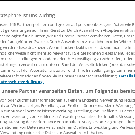
08.10.2008, 16:27 Uhr
vatsphäre ist uns wichtig
nsere
145
-Partner speichern und greifen auf personenbezogene Daten wie 
utige Kennungen auf Ihrem Gerät zu. Durch Auswahl von Akzeptieren aktivi
echnologien für die unter „Wir und unsere Partner verarbeiten Daten, um I
RG
(ikr). Schadet die Magenband-Op gegen Adipositas den 
ellen“ aufgeführten Zwecke. Durch Auswahl von Alle ablehnen oder Widerruf
uf gibt eine Studie um Dr. Shonni J. Silverberg von der Col
ng werden diese deaktiviert. Wenn Tracker deaktiviert sind, sind manche Inh
New York.
öglicherweise nicht mehr so relevant für Sie. Sie können dieses Menü jeder
um Ihre Einstellungen zu ändern oder Ihre Einwilligung zu widerrufen, indem
nstellungen verwalten am unteren Rand der Webseite klicken [oder das sc
ei 23 Patienten ein Jahr nach der Adipositas-Op nicht nur 
en links auf der Webseite, falls zutreffend]. Ihre Einstellungen gelten inner
die Knochenmineraldichte an der Hüfte deutlich reduziert.
eitere Informationen finden Sie in unserer Datenschutzerklärung.
Details 
s dies mit einer gestörten Kalzium- und Vitamin-D-Absorpt
Datenschutzerklärung.
gt.
 unsere Partner verarbeiten Daten, um Folgendes bereit
von oder Zugriff auf Informationen auf einem Endgerät. Verwendung reduzi
l von Werbeanzeigen. Erstellung von Profilen für personalisierte Werbung
en zur Auswahl personalisierter Werbung. Erstellung von Profilen zur Person
en. Verwendung von Profilen zur Auswahl personalisierter Inhalte. Messung
e:
ung. Messung der Performance von Inhalten. Analyse von Zielgruppen durch
inationen von Daten aus verschiedenen Quellen. Entwicklung und Verbess
teoporose
Chirurgie
Innere Medizin
Allgemeinmedizin
Or
 Verwendung reduzierter Daten zur Auswahl von Inhalten.