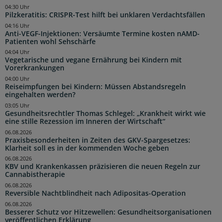
04:30 Uhr
Pilzkeratitis: CRISPR-Test hilft bei unklaren Verdachtsfällen
04:16 Uhr
Anti-VEGF-Injektionen: Versäumte Termine kosten nAMD-
Patienten wohl Sehschärfe
04:04 Uhr
Vegetarische und vegane Ernährung bei Kindern mit
Vorerkrankungen
04:00 Uhr
Reiseimpfungen bei Kindern: Müssen Abstandsregeln
eingehalten werden?
03:05 Uhr
Gesundheitsrechtler Thomas Schlegel: „Krankheit wirkt wie
eine stille Rezession im Inneren der Wirtschaft“
06.08.2026
Praxisbesonderheiten in Zeiten des GKV-Spargesetzes:
Klarheit soll es in der kommenden Woche geben
06.08.2026
KBV und Krankenkassen präzisieren die neuen Regeln zur
Cannabistherapie
06.08.2026
Reversible Nachtblindheit nach Adipositas-Operation
06.08.2026
Besserer Schutz vor Hitzewellen: Gesundheitsorganisationen
veröffentlichen Erklärung