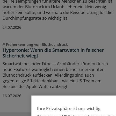
bei Reiseimpfungen für ältere Menschen zu beachten ist,
warum der Blutdruck im Urlaub lieber ein klein wenig
höher sein sollte, und weshalb die Reiseberatung für die
Durchimpfungsrate so wichtig ist.
24.07.2026
Früherkennung von Bluthochdruck
Hypertonie: Wenn die Smartwatch in falscher
Sicherheit wiegt
Smartwatches oder Fitness-Armbänder können durch
neue Features womöglich einen bisher unerkannten
Bluthochdruck aufdecken. Allerdings sind auch
gegenteilige Effekte denkbar – wie ein US-Team am
Beispiel der Apple Watch aufzeigt.
16.07.2026
Ihre Privatsphäre ist uns wichtig