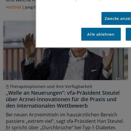
ANZEIGE
|
Jung-Stiftung für Wissenschaft und Forschung
Zwecke anze
Alle ablehnen
Therapieoptionen und ihre Verfügbarkeit
„Welle an Neuerungen“: vfa-Präsident Steutel
über Arznei-Innovationen für die Praxis und
den internationalen Wettbewerb
Bei neuen Arzneimitteln im hausärztlichen Bereich
passiere „extrem viel“, sagt vfa-Präsident Han Steutel.
Er spricht über „Durchbrüche“ bei Typ-1-Diabetes