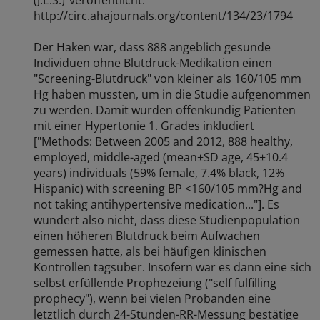
http://circ.ahajournals.org/content/134/23/1794
Der Haken war, dass 888 angeblich gesunde
Individuen ohne Blutdruck-Medikation einen
"Screening-Blutdruck" von kleiner als 160/105 mm
Hg haben mussten, um in die Studie aufgenommen
zu werden. Damit wurden offenkundig Patienten
mit einer Hypertonie 1. Grades inkludiert
["Methods: Between 2005 and 2012, 888 healthy,
employed, middle-aged (mean±SD age, 45±10.4
years) individuals (59% female, 7.4% black, 12%
Hispanic) with screening BP <160/105 mm?Hg and
not taking antihypertensive medication..."]. Es
wundert also nicht, dass diese Studienpopulation
einen höheren Blutdruck beim Aufwachen
gemessen hatte, als bei häufigen klinischen
Kontrollen tagsüber. Insofern war es dann eine sich
selbst erfüllende Prophezeiung ("self fulfilling
prophecy"), wenn bei vielen Probanden eine
letztlich durch 24-Stunden-RR-Messung bestätige