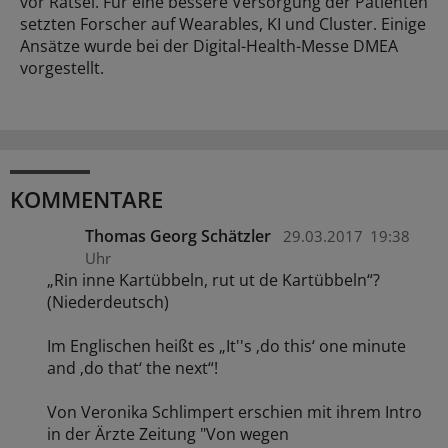
vor Rätsel. Für eine bessere Versorgung der Patienten
setzten Forscher auf Wearables, KI und Cluster. Einige
Ansätze wurde bei der Digital-Health-Messe DMEA
vorgestellt.
KOMMENTARE
Thomas Georg Schätzler
29.03.2017
19:38
Uhr
„Rin inne Kartübbeln, rut ut de Kartübbeln“?
(Niederdeutsch)
Im Englischen heißt es „It''s ‚do this‘ one minute
and ‚do that‘ the next“!
Von Veronika Schlimpert erschien mit ihrem Intro
in der Ärzte Zeitung "Von wegen