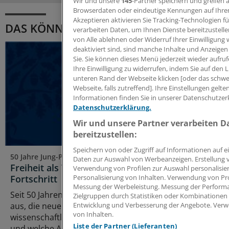
Wir und unsere
145
-Partner speichern und greifen
Browserdaten oder eindeutige Kennungen auf Ihre
Akzeptieren aktivieren Sie Tracking-Technologien fü
DAS KÖNNTE SIE AUCH INTERESSIEREN
verarbeiten Daten, um Ihnen Dienste bereitzustell
von Alle ablehnen oder Widerruf Ihrer Einwilligung
deaktiviert sind, sind manche Inhalte und Anzeigen
Sie. Sie können dieses Menü jederzeit wieder aufru
Ihre Einwilligung zu widerrufen, indem Sie auf den
unteren Rand der Webseite klicken [oder das schw
Webseite, falls zutreffend]. Ihre Einstellungen gelt
Informationen finden Sie in unserer Datenschutzer
Datenschutzerklärung.
Wir und unsere Partner verarbeiten D
bereitzustellen:
Speichern von oder Zugriff auf Informationen auf 
50 Jahre Jung-Preis
Daten zur Auswahl von Werbeanzeigen. Erstellung v
Freiheit als Voraussetzung für medizinischen
Verwendung von Profilen zur Auswahl personalisier
Personalisierung von Inhalten. Verwendung von Prof
Fortschritt
Messung der Werbeleistung. Messung der Performa
Seit 50 Jahren zeichnet die Jung-Stiftung Forschung
Zielgruppen durch Statistiken oder Kombinationen
Entwicklung und Verbesserung der Angebote. Verw
aus, die neue Wege in der Medizin eröffnet. Warum
von Inhalten.
wissenschaftliche Freiheit eine zentrale Rolle spielt –
Liste der Partner (Lieferanten)
und welche Arbeiten ausgezeichnet werden.