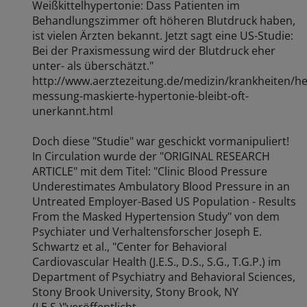
Weißkittelhypertonie: Dass Patienten im
Behandlungszimmer oft höheren Blutdruck haben,
ist vielen Ärzten bekannt. Jetzt sagt eine US-Studie:
Bei der Praxismessung wird der Blutdruck eher
unter- als überschätzt."
http://www.aerztezeitung.de/medizin/krankheiten/he
messung-maskierte-hypertonie-bleibt-oft-
unerkannt.html
Doch diese "Studie" war geschickt vormanipuliert!
In Circulation wurde der "ORIGINAL RESEARCH
ARTICLE" mit dem Titel: "Clinic Blood Pressure
Underestimates Ambulatory Blood Pressure in an
Untreated Employer-Based US Population - Results
From the Masked Hypertension Study" von dem
Psychiater und Verhaltensforscher Joseph E.
Schwartz et al., "Center for Behavioral
Cardiovascular Health (J.E.S., D.S., S.G., T.G.P.) im
Department of Psychiatry and Behavioral Sciences,
Stony Brook University, Stony Brook, NY
(J.E.S.)"veröffentlicht.