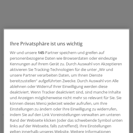
Ihre Privatsphäre ist uns wichtig
Wir und unsere
145
-Partner speichern und greifen auf
personenbezogene Daten wie Browserdaten oder eindeutige
Kennungen auf Ihrem Gerät zu. Durch Auswahl von Akzeptieren
aktivieren Sie Tracking-Technologien für die unter „Wir und
unsere Partner verarbeiten Daten, um Ihnen Dienste
Im Interview der „Rheinischen Post“ bezeichnete
bereitzustellen“ aufgeführten Zwecke. Durch Auswahl von Alle
Laumann die Zusammenarbeit mit Lauterbach
ablehnen oder Widerruf Ihrer Einwilligung werden diese
deaktiviert. Wenn Tracker deaktiviert sind, sind manche Inhalte
inzwischen wieder als gut. Auf die Frage, ob die NRW-
und Anzeigen möglicherweise nicht mehr so relevant für Sie. Sie
Krankenhausplanung nach Inkrafttreten der
können dieses Menü jederzeit wieder aufrufen, um Ihre
Bundesreform unverändert fortbestehen könne oder
Einstellungen zu ändern oder Ihre Einwilligung zu widerrufen,
indem Sie auf den Link Voreinstellungen verwalten am unteren
womöglich doch nachjustiert werden müsse, erklärte
Rand der Webseite klicken [oder das schwebende Symbol unten
Laumann: „Die Fachleute aus Bund und Ländern
links auf der Webseite, falls zutreffend]. Ihre Einstellungen
beschäftigen sich jetzt noch mit der Ausgestaltung. Das
gelten innerhalb unseres Website. Weitere Informationen