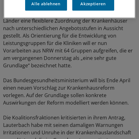
Alle ablehnen
Akzeptieren
Zuletzt hatte Lauterbach eingelenkt und auf Wunsch der
Länder eine flexiblere Zuordnung der Krankenhäuser
nach unterschiedlichen Angebotsstufen in Aussicht
gestellt. Als Orientierung für die Entwicklung von
Leistungsgruppen für die Kliniken will er nun
Vorarbeiten aus NRW mit 64 Gruppen aufgreifen, die er
am vergangenen Donnerstag als „eine sehr gute
Grundlage“ bezeichnet hatte.
Das Bundesgesundheitsministerium will bis Ende April
einen neuen Vorschlag zur Krankenhausreform
vorlegen. Auf der Grundlage sollen konkrete
Auswirkungen der Reform modelliert werden können.
Die Koalitionsfraktionen kritisierten in ihrem Antrag,
Lauterbach habe mit seinen damaligen Warnungen
Irritationen und Unruhe in der Krankenhauslandschaft