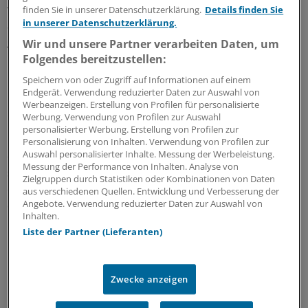
wird man dann sehen müssen.“ Aber Experten – auch
finden Sie in unserer Datenschutzerklärung.
Details finden Sie
in unserer Datenschutzerklärung.
aus der Regierungskommission – hätten schon immer
gesagt, dass die NRW-Krankenhausplanung mit der
Wir und unsere Partner verarbeiten Daten, um
Reform des Bundes kompatibel sei.
Folgendes bereitzustellen:
Speichern von oder Zugriff auf Informationen auf einem
Laumann: Regionale Herausforderungen
Endgerät. Verwendung reduzierter Daten zur Auswahl von
Werbeanzeigen. Erstellung von Profilen für personalisierte
berücksichtigen
Werbung. Verwendung von Profilen zur Auswahl
personalisierter Werbung. Erstellung von Profilen zur
Die Krankenhausplanung sei nun mal sehr stark Sache
Personalisierung von Inhalten. Verwendung von Profilen zur
Auswahl personalisierter Inhalte. Messung der Werbeleistung.
der Länder, und das werde inzwischen auch vom Bund
Messung der Performance von Inhalten. Analyse von
so akzeptiert. „Es ist gut, dass wir jetzt eine bundesweit
Zielgruppen durch Statistiken oder Kombinationen von Daten
einheitliche Leistungsgruppensystematik bekommen,
aus verschiedenen Quellen. Entwicklung und Verbesserung der
Angebote. Verwendung reduzierter Daten zur Auswahl von
die dann aber vor Ort je nach den Anforderungen der
Inhalten.
Regionen umgesetzt wird“, erläuterte der NRW-
Liste der Partner (Lieferanten)
Gesundheitsminister im „RP“-Interview. Im Rheinland
mit den zahlreichen Unikliniken seien die
Herausforderungen andere als in Westfalen. „Und da
Zwecke anzeigen
kann man nicht einfach eine landesweite Schablone
darüber stülpen“, sagte er.