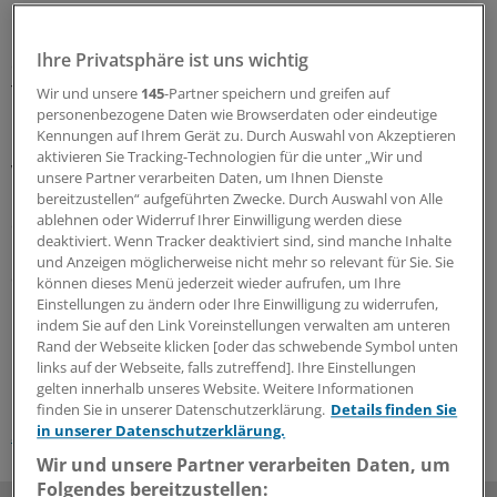
Fußgängergruppe nachgewiesen werden. Diese
Leistungszunahme war vergleichbar mit der zu
Ihre Privatsphäre ist uns wichtig
erwartenden Leistungssteigerung durch ein Jahr
Training in einem Fitnessstudio.
Wir und unsere
145
-Partner speichern und greifen auf
personenbezogene Daten wie Browserdaten oder eindeutige
Kennungen auf Ihrem Gerät zu. Durch Auswahl von Akzeptieren
Die Leistungssteigerung ging außerdem mit einer
aktivieren Sie Tracking-Technologien für die unter „Wir und
Verbesserung der Lebensqualität in Bezug auf Vitalität,
unsere Partner verarbeiten Daten, um Ihnen Dienste
mentale Gesundheit und körperliche Funktionalität
bereitzustellen“ aufgeführten Zwecke. Durch Auswahl von Alle
ablehnen oder Widerruf Ihrer Einwilligung werden diese
einher. Zudem konnten positive Effekte in den
deaktiviert. Wenn Tracker deaktiviert sind, sind manche Inhalte
Interventionsgruppen auf das kardiovaskuläre Risiko
und Anzeigen möglicherweise nicht mehr so relevant für Sie. Sie
dokumentiert werden.
(eb)
können dieses Menü jederzeit wieder aufrufen, um Ihre
Einstellungen zu ändern oder Ihre Einwilligung zu widerrufen,
indem Sie auf den Link Voreinstellungen verwalten am unteren
0
Rand der Webseite klicken [oder das schwebende Symbol unten
links auf der Webseite, falls zutreffend]. Ihre Einstellungen
gelten innerhalb unseres Website. Weitere Informationen
Schlagworte:
finden Sie in unserer Datenschutzerklärung.
Details finden Sie
in unserer Datenschutzerklärung.
Sport
Kardiologie
Herz-Gefäßkrankheiten
Wir und unsere Partner verarbeiten Daten, um
Folgendes bereitzustellen: