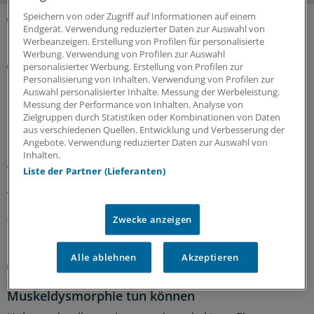
Speichern von oder Zugriff auf Informationen auf einem
Endgerät. Verwendung reduzierter Daten zur Auswahl von
MEHR ZUM THEMA
Werbeanzeigen. Erstellung von Profilen für personalisierte
Werbung. Verwendung von Profilen zur Auswahl
Cochrane-Update
personalisierter Werbung. Erstellung von Profilen zur
Körperliches Training hilft wohl doch kaum bei
Personalisierung von Inhalten. Verwendung von Profilen zur
Auswahl personalisierter Inhalte. Messung der Werbeleistung.
Hüftarthrose
Messung der Performance von Inhalten. Analyse von
Die Schmerzen bei Hüftarthrose gehen durch
Zielgruppen durch Statistiken oder Kombinationen von Daten
aus verschiedenen Quellen. Entwicklung und Verbesserung der
Bewegungstraining zwar etwas zurück und auch die
Angebote. Verwendung reduzierter Daten zur Auswahl von
körperliche Funktion verbessert sich geringfügig, die
Inhalten.
Änderungen sind aber klinisch kaum relevant und haben
Liste der Partner (Lieferanten)
keine Auswirkungen auf die Lebensqualität. Darauf
verweist eine Cochrane-Analyse.
02.08.2026
Zwecke anzeigen
Alle ablehnen
Akzeptieren
Krafttraining bis zur Erschöpfung
„Adonis-Komplex“: Was Ärzte beim Verdacht auf
Muskeldysmorphie tun können