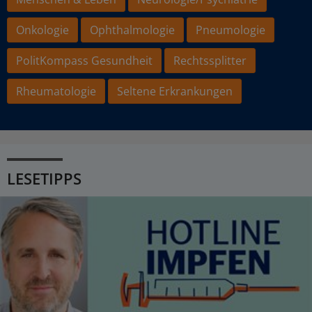
Onkologie
Ophthalmologie
Pneumologie
PolitKompass Gesundheit
Rechtssplitter
Rheumatologie
Seltene Erkrankungen
LESETIPPS