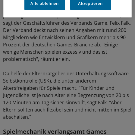
Alle ablehnen
Akzeptieren
"Wir finden es problematisch, wenn das Spielen
pathologisiert und die Spieler stigmatisiert werden",
sagt der Geschäftsführer des Verbands Game, Felix Falk.
Der Verband deckt nach seinen Angaben mit rund 200
Mitgliedern wie Entwicklern und Grafikern mehr als 90
Prozent der deutschen Games-Branche ab. "Einige
wenige Menschen spielen exzessiv und das ist
problematisch", räumt er ein.
Da helfe der Elternratgeber der Unterhaltungssoftware
Selbstkontrolle (USK), die unter anderem
Altersfreigaben für Spiele macht. "Für Kinder und
Jugendliche ist je nach Alter eine Begrenzung von 20 bis
120 Minuten am Tag sicher sinnvoll", sagt Falk. "Aber
Eltern sollten auch flexibel sein und nicht mitten im Spiel
abschalten."
Spielmechanik verlangsamt Games