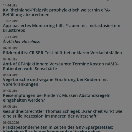
14:44 Uhr
KV Rheinland-Pfalz rät prophylaktisch weiterhin ePA-
Befüllung abzurechnen
13:02 Uhr
App-basiertes Monitoring hilft Frauen mit metastasiertem
Brustkrebs
12:43 Uhr
Ärztlicher Hitzehass
04:30 Uhr
Pilzkeratitis: CRISPR-Test hilft bei unklaren Verdachtsfällen
04:16 Uhr
Anti-VEGF-Injektionen: Versäumte Termine kosten nAMD-
Patienten wohl Sehschärfe
04:04 Uhr
Vegetarische und vegane Ernährung bei Kindern mit
Vorerkrankungen
04:00 Uhr
Reiseimpfungen bei Kindern: Müssen Abstandsregeln
eingehalten werden?
03:05 Uhr
Gesundheitsrechtler Thomas Schlegel: „Krankheit wirkt wie
eine stille Rezession im Inneren der Wirtschaft“
06.08.2026
Praxisbesonderheiten in Zeiten des GKV-Spargesetzes:
Klarheit soll es in der kommenden Woche geben