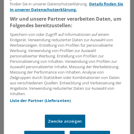
finden Sie in unserer Datenschutzerklärung.
Details finden Sie
Suchtmittelmissbrauch sieht das ganz anders. "Es gibt
in unserer Datenschutzerklärung.
klare Grenzen zwischen normalem Spielen und
Wir und unsere Partner verarbeiten Daten, um
Spielsucht", sagt er der Deutschen Presse-Agentur. Im
Folgendes bereitzustellen:
ICD-11 werden drei Kriterien genannt: entgleitende
Speichern von oder Zugriff auf Informationen auf einem
Kontrolle etwa bei Häufigkeit und Dauer des Spielens,
Endgerät. Verwendung reduzierter Daten zur Auswahl von
wachsende Priorität des Spielens vor anderen
Werbeanzeigen. Erstellung von Profilen für personalisierte
Aktivitäten und Weitermachen auch bei negativen
Werbung. Verwendung von Profilen zur Auswahl
personalisierter Werbung. Erstellung von Profilen zur
Konsequenzen.
Personalisierung von Inhalten. Verwendung von Profilen zur
Auswahl personalisierter Inhalte. Messung der Werbeleistung.
"Spielsüchtig ist jemand, der Freunde und Familie
Messung der Performance von Inhalten. Analyse von
Zielgruppen durch Statistiken oder Kombinationen von Daten
vernachlässigt, der keinen normalen Schlafrhythmus
aus verschiedenen Quellen. Entwicklung und Verbesserung der
mehr hat, sich wegen des ständigen Spielens schlecht
Angebote. Verwendung reduzierter Daten zur Auswahl von
ernährt oder sportliche Aktivitäten sausen lässt", sagt
Inhalten.
er. Dem Spieler mache es auch keinen Spaß mehr, aber
Liste der Partner (Lieferanten)
er komme nicht davon los. "Ein Teufelskreis", sagt
Poznyak. "Es betrifft vor allem junge Menschen."
Zwecke anzeigen
Verband: Spiele nicht pathologisieren