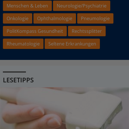
Menschen & Leben
Neurologie/Psychiatrie
Onkologie
Ophthalmologie
Pneumologie
PolitKompass Gesundheit
Rechtssplitter
Rheumatologie
Seltene Erkrankungen
LESETIPPS