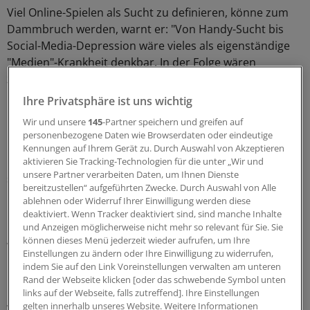
Viel Online-Spielen als Sucht zu definieren, könne zum
Dammbruch werden, warnt er: "Von Handy-Sucht bis
Social-Media-Depression wäre vieles als eigenständige
"Medien"-Krankheit denkbar. In der Folge wären
zahlreiche Kinder, Jugendliche und Erwachsene qua
Definition von heute auf morgen therapiebedürftig."
Ihre Privatsphäre ist uns wichtig
Wir und unsere
145
-Partner speichern und greifen auf
Der Psychologe Andy Przybylski von der Universität
personenbezogene Daten wie Browserdaten oder eindeutige
Oxford warnte mit rund 30 Kollegen in einem offenen
Kennungen auf Ihrem Gerät zu. Durch Auswahl von Akzeptieren
Brief vor dem WHO-Schritt. "Es besteht das Risiko, dass
aktivieren Sie Tracking-Technologien für die unter „Wir und
unsere Partner verarbeiten Daten, um Ihnen Dienste
solche Diagnosen missbraucht werden", schrieben sie.
bereitzustellen“ aufgeführten Zwecke. Durch Auswahl von Alle
Geprüft werden müsse, ob bei exzessiv spielenden
ablehnen oder Widerruf Ihrer Einwilligung werden diese
Patienten nicht eher zugrunde liegende Probleme wie
deaktiviert. Wenn Tracker deaktiviert sind, sind manche Inhalte
Depression oder soziale Angststörungen behandelt
und Anzeigen möglicherweise nicht mehr so relevant für Sie. Sie
können dieses Menü jederzeit wieder aufrufen, um Ihre
werden müssten.
Einstellungen zu ändern oder Ihre Einwilligung zu widerrufen,
indem Sie auf den Link Voreinstellungen verwalten am unteren
Lob für WHO-Entscheidung
Rand der Webseite klicken [oder das schwebende Symbol unten
links auf der Webseite, falls zutreffend]. Ihre Einstellungen
gelten innerhalb unseres Website. Weitere Informationen
Vladimir Poznyak vom WHO-Programm