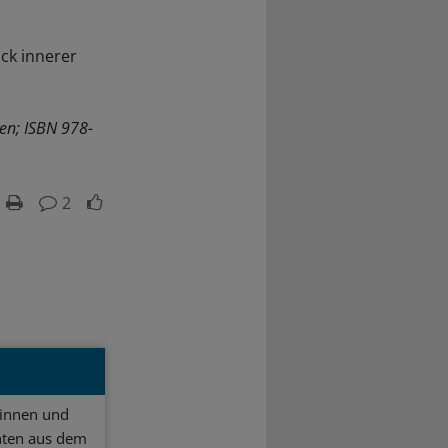
ück innerer
en; ISBN 978-
2
ginnen und
hten aus dem