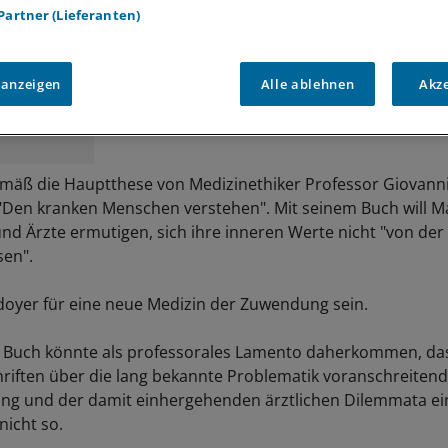
 Partner (Lieferanten)
 anzeigen
Alle ablehnen
Akz
emäß die Hauptthese von Medizinethiker Professor Giovanni
Den kranken Menschen verstehen". Mit seinem Buch will M
nd Ärzte ermutigen, sich ihre inneren Werte nicht "von de
sen".
lädoyer für eine neue Medizin der Zuwendung sein.
s Buch könnte als professorales Lamento daherkommen, das
riften über die lang bekannte Problematik voranschreiten
ng und der damit einhergehenden ärztlichen Dilemmata ei
nicht so.