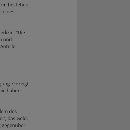
arin bestehen,
en, des
edizin: "Die
en und
Anteile
gung. Gezeigt
pie haben
blem des
it, das Geld,
ng gegenüber