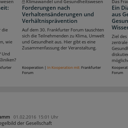
swesen
Klimawandel und Gesundheitswesen
Das Fran
eit:
Forderungen nach
Ein D
Verhaltensänderungen und
aus Ge
Verhältnisprävention
Gesun
Wisse
 die
Auf dem 30. Frankfurter Forum tauschten
sich die Teilnehmenden zu Klima, Umwelt
Ziel des
n, wie
und Gesundheit aus. Hier gibt es eine
zentrale
Zusammenfassung der Veranstaltung.
Gesundhe
? Und
diskuti
liniken?
möglich
kfurter
Kooperation
|
In Kooperation mit:
Frankfurter
Kooperat
Forum
Forum
stamm
01.02.2016
15:01 Uhr
egelbild der Gesellschaft