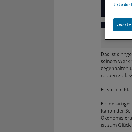
Liste der
Zwecke
© Herder
Das ist sinng
seinem Werk "
gegenhalten u
rauben zu las
Es soll ein P
Ein derartige
Kanon der Sch
Ökonomisieru
ist zum Glück 