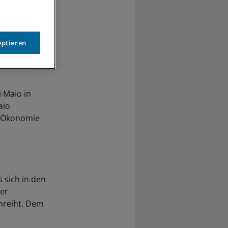
eptieren
 Maio in
aio
r Ökonomie
 sich in den
der
nreiht. Dem