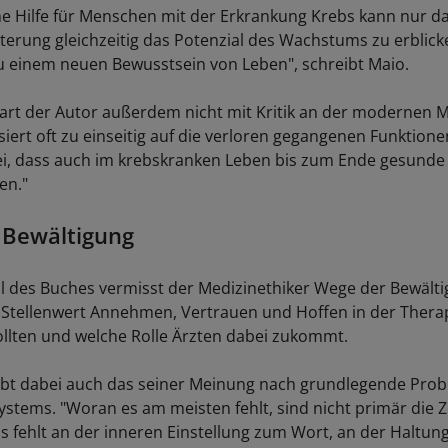
che Hilfe für Menschen mit der Erkrankung Krebs kann nur d
tterung gleichzeitig das Potenzial des Wachstums zu erblick
 einem neuen Bewusstsein von Leben", schreibt Maio.
art der Autor außerdem nicht mit Kritik an der modernen M
siert oft zu einseitig auf die verloren gegangenen Funktion
i, dass auch im krebskranken Leben bis zum Ende gesunde 
en."
 Bewältigung
il des Buches vermisst der Medizinethiker Wege der Bewälti
 Stellenwert Annehmen, Vertrauen und Hoffen in der Thera
llten und welche Rolle Ärzten dabei zukommt.
ibt dabei auch das seiner Meinung nach grundlegende Pro
stems. "Woran es am meisten fehlt, sind nicht primär die Ze
 Es fehlt an der inneren Einstellung zum Wort, an der Haltu