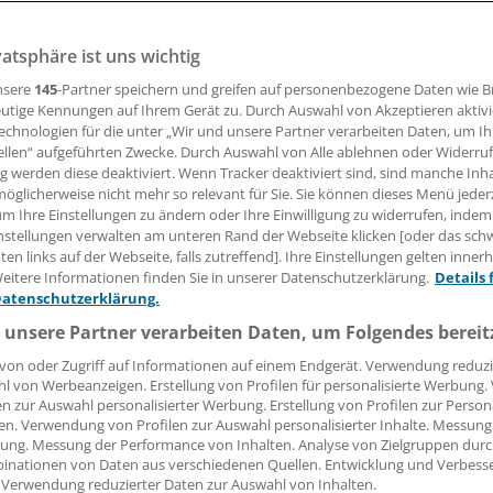
er verständnisvolle Umgang mit schwerkranken Patienten?
r Giovanni Maio will Ärzte mit seinem jüngsten Buch unters
vatsphäre ist uns wichtig
nsere
145
-Partner speichern und greifen auf personenbezogene Daten wie 
utige Kennungen auf Ihrem Gerät zu. Durch Auswahl von Akzeptieren aktivi
01.02.2016, 05:11 Uhr
echnologien für die unter „Wir und unsere Partner verarbeiten Daten, um I
ellen“ aufgeführten Zwecke. Durch Auswahl von Alle ablehnen oder Widerruf
ng werden diese deaktiviert. Wenn Tracker deaktiviert sind, sind manche Inh
öglicherweise nicht mehr so relevant für Sie. Sie können dieses Menü jeder
um Ihre Einstellungen zu ändern oder Ihre Einwilligung zu widerrufen, indem
nstellungen verwalten am unteren Rand der Webseite klicken [oder das sc
NEU-ISENBURG.
In einem zunehmend
en links auf der Webseite, falls zutreffend]. Ihre Einstellungen gelten inner
durchökonomisierten Gesundheitswesen sch
eitere Informationen finden Sie in unserer Datenschutzerklärung.
Details 
Motivation von Ärzten, erkrankten Mensche
Datenschutzerklärung.
zwischenmenschlicher Ebene Zuwendung zu
 unsere Partner verarbeiten Daten, um Folgendes bereit
mit der Zeit wie ein Iglu in der Sahara.
von oder Zugriff auf Informationen auf einem Endgerät. Verwendung reduzi
l von Werbeanzeigen. Erstellung von Profilen für personalisierte Werbung
en zur Auswahl personalisierter Werbung. Erstellung von Profilen zur Person
en. Verwendung von Profilen zur Auswahl personalisierter Inhalte. Messung
ung. Messung der Performance von Inhalten. Analyse von Zielgruppen durch
inationen von Daten aus verschiedenen Quellen. Entwicklung und Verbess
 Verwendung reduzierter Daten zur Auswahl von Inhalten.