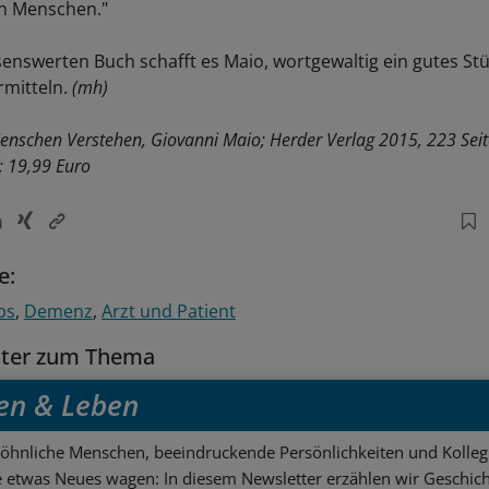
n Menschen."
senswerten Buch schafft es Maio, wortgewaltig ein gutes St
rmitteln.
(mh)
nschen Verstehen, Giovanni Maio; Herder Verlag 2015, 223 Seit
 19,99 Euro
e:
bs
Demenz
Arzt und Patient
tter zum Thema
en & Leben
hnliche Menschen, beeindruckende Persönlichkeiten und Kolle
ie etwas Neues wagen: In diesem Newsletter erzählen wir Geschic