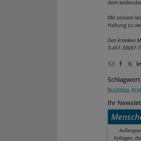
dem leidende
Mit seinem le
Haltung zu ve
Den kranken Me
3-451-30687-7;
Schlagwort
Buchtipp
Kre
Ihr Newsle
Mensch
Außergewö
Kollegen, d