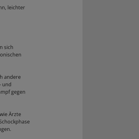
n, leichter
n sich
ronischen
ch andere
- und
Kampf gegen
wie Ärzte
e Schockphase
ngen.