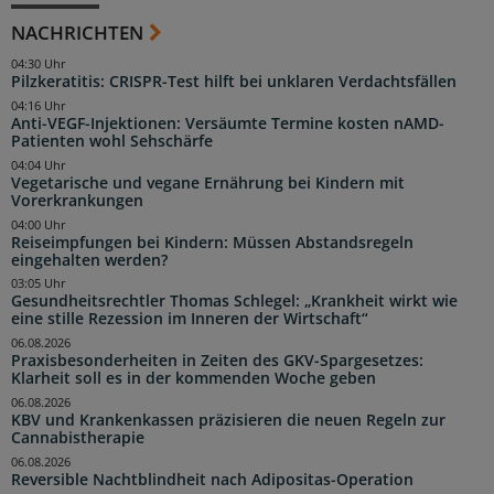
NACHRICHTEN
04:30 Uhr
Pilzkeratitis: CRISPR-Test hilft bei unklaren Verdachtsfällen
04:16 Uhr
Anti-VEGF-Injektionen: Versäumte Termine kosten nAMD-
Patienten wohl Sehschärfe
04:04 Uhr
Vegetarische und vegane Ernährung bei Kindern mit
Vorerkrankungen
04:00 Uhr
Reiseimpfungen bei Kindern: Müssen Abstandsregeln
eingehalten werden?
03:05 Uhr
Gesundheitsrechtler Thomas Schlegel: „Krankheit wirkt wie
eine stille Rezession im Inneren der Wirtschaft“
06.08.2026
Praxisbesonderheiten in Zeiten des GKV-Spargesetzes:
Klarheit soll es in der kommenden Woche geben
06.08.2026
KBV und Krankenkassen präzisieren die neuen Regeln zur
Cannabistherapie
06.08.2026
Reversible Nachtblindheit nach Adipositas-Operation