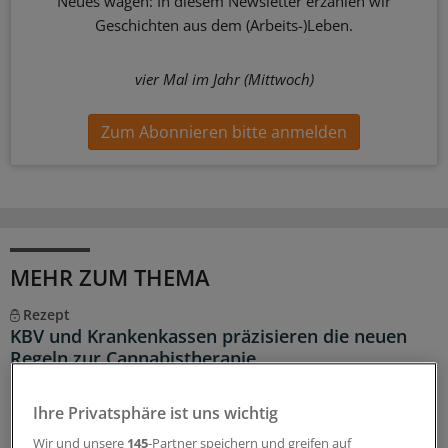
Neues wagen: In diesem Newsletter erzählen wir
Geschichten aus dem (Arbeits-)Leben.
vier Mal im Jahr (Mittwoch)
Zum Abonnieren bitte anmelden
MEHR ZUM THEMA
Rezept
KBV und Krankenkassen präzisieren die neuen
Regeln zur Cannabistherapie
Mit dem GKV-Spargestetz wurden auch die Regeln für
die Cannabistherapie auf Kasse verschärft. KBV und
Ihre Privatsphäre ist uns wichtig
Krankenkassen stellen nun klar, wie mit dem
Wir und unsere
145
-Partner speichern und greifen auf