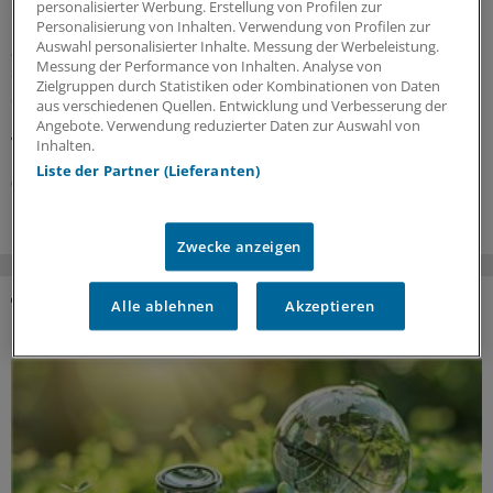
personalisierter Werbung. Erstellung von Profilen zur
das Thema Cyanobakterien wichtig ist
Personalisierung von Inhalten. Verwendung von Profilen zur
„Badeverbot wegen Blaualgen“ – diese Warnhinweise
Auswahl personalisierter Inhalte. Messung der Werbeleistung.
Messung der Performance von Inhalten. Analyse von
sind an einigen deutschen Badeseen zu finden. Welche
Zielgruppen durch Statistiken oder Kombinationen von Daten
Symptome weisen auf eine Vergiftung mit Cyanotoxinen
aus verschiedenen Quellen. Entwicklung und Verbesserung der
hin? Und wie gehen Ärzte beim Verdacht auf eine
Angebote. Verwendung reduzierter Daten zur Auswahl von
Vergiftung vor?
Inhalten.
Liste der Partner (Lieferanten)
06.08.2026
Zwecke anzeigen
Alle ablehnen
Akzeptieren
DAS KÖNNTE SIE AUCH INTERESSIEREN