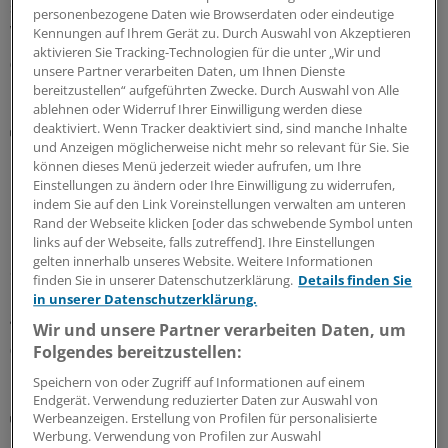
sechsmonatigen Therapieversuch zu verfahren ist. Und
personenbezogene Daten wie Browserdaten oder eindeutige
welche Ausnahmen gelten.
Kennungen auf Ihrem Gerät zu. Durch Auswahl von Akzeptieren
aktivieren Sie Tracking-Technologien für die unter „Wir und
06.08.2026
unsere Partner verarbeiten Daten, um Ihnen Dienste
bereitzustellen“ aufgeführten Zwecke. Durch Auswahl von Alle
ablehnen oder Widerruf Ihrer Einwilligung werden diese
deaktiviert. Wenn Tracker deaktiviert sind, sind manche Inhalte
Folgen der Klimakrise
und Anzeigen möglicherweise nicht mehr so relevant für Sie. Sie
Besserer Schutz vor Hitzewellen:
können dieses Menü jederzeit wieder aufrufen, um Ihre
Gesundheitsorganisationen veröffentlichen
Einstellungen zu ändern oder Ihre Einwilligung zu widerrufen,
Erklärung
indem Sie auf den Link Voreinstellungen verwalten am unteren
Rand der Webseite klicken [oder das schwebende Symbol unten
Mehr Umsetzung, bessere Prävention und Schutz für
links auf der Webseite, falls zutreffend]. Ihre Einstellungen
Risikogruppen – in einer Europa-Erklärung fordern über
gelten innerhalb unseres Website. Weitere Informationen
80 Gesundheitsorganisationen, dass aus
finden Sie in unserer Datenschutzerklärung.
Details finden Sie
Hitzeschutzplänen endlich Handlungen folgen und
in unserer Datenschutzerklärung.
geben konkrete Tipps.
Wir und unsere Partner verarbeiten Daten, um
06.08.2026
Folgendes bereitzustellen:
Speichern von oder Zugriff auf Informationen auf einem
Endgerät. Verwendung reduzierter Daten zur Auswahl von
Vergiftungen
Werbeanzeigen. Erstellung von Profilen für personalisierte
Blaualgen in Badeseen: Was für Ärzte rund um
Werbung. Verwendung von Profilen zur Auswahl