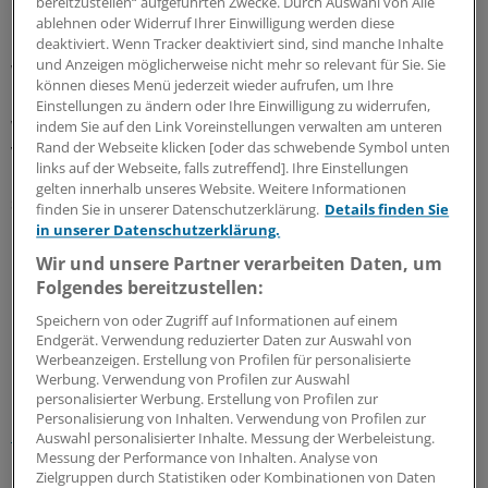
bereitzustellen“ aufgeführten Zwecke. Durch Auswahl von Alle
ablehnen oder Widerruf Ihrer Einwilligung werden diese
Die Auszeichnung in der Kategorie Wirtschaft erhielten
deaktiviert. Wenn Tracker deaktiviert sind, sind manche Inhalte
und Anzeigen möglicherweise nicht mehr so relevant für Sie. Sie
Wissenschaftler um Geoffrey Miller von der University of
können dieses Menü jederzeit wieder aufrufen, um Ihre
New Mexico für ihren Nachweis, dass Stripperinnen
Einstellungen zu ändern oder Ihre Einwilligung zu widerrufen,
während ihrer fruchtbaren Tage deutlich mehr
indem Sie auf den Link Voreinstellungen verwalten am unteren
Rand der Webseite klicken [oder das schwebende Symbol unten
verdienen als üblich. Astolfo Gomes de Mello Arauji und
links auf der Webseite, falls zutreffend]. Ihre Einstellungen
Carlos Macelino von der Universität São Paulo
gelten innerhalb unseres Website. Weitere Informationen
schließlich bekamen den Ig-Nobelpreis für Archäologie,
finden Sie in unserer Datenschutzerklärung.
Details finden Sie
indem sie nachwiesen, dass Gürteltiere archäologische
in unserer Datenschutzerklärung.
Fundstätten durcheinanderwirbeln und damit die
Wir und unsere Partner verarbeiten Daten, um
Deutung der Weltgeschichte mitbestimmen.
Folgendes bereitzustellen:
Speichern von oder Zugriff auf Informationen auf einem
0
Endgerät. Verwendung reduzierter Daten zur Auswahl von
Werbeanzeigen. Erstellung von Profilen für personalisierte
Werbung. Verwendung von Profilen zur Auswahl
Schlagworte:
personalisierter Werbung. Erstellung von Profilen zur
Personalisierung von Inhalten. Verwendung von Profilen zur
Gesellschaft
Auswahl personalisierter Inhalte. Messung der Werbeleistung.
Messung der Performance von Inhalten. Analyse von
Ihr Newsletter zum Thema
Zielgruppen durch Statistiken oder Kombinationen von Daten