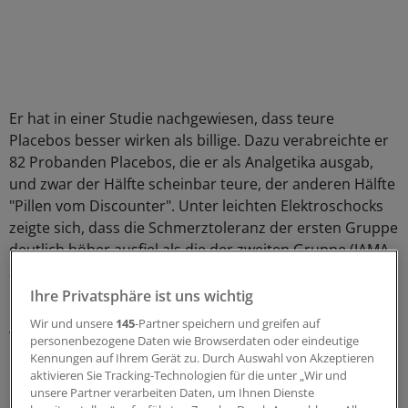
Er hat in einer Studie nachgewiesen, dass teure
Placebos besser wirken als billige. Dazu verabreichte er
82 Probanden Placebos, die er als Analgetika ausgab,
und zwar der Hälfte scheinbar teure, der anderen Hälfte
"Pillen vom Discounter". Unter leichten Elektroschocks
zeigte sich, dass die Schmerztoleranz der ersten Gruppe
deutlich höher ausfiel als die der zweiten Gruppe (JAMA
299, 2008, 1016).
Ihre Privatsphäre ist uns wichtig
Der Ig-Nobelpreis für Biologie ging an französische
Wir und unsere
145
-Partner speichern und greifen auf
Wissenschaftler um Marie-Christine Cadiergues von der
personenbezogene Daten wie Browserdaten oder eindeutige
École nationale vétérinaire de Toulouse für ihre
Kennungen auf Ihrem Gerät zu. Durch Auswahl von Akzeptieren
aktivieren Sie Tracking-Technologien für die unter „Wir und
Entdeckung, dass Hundeflöhe höher springen als Flöhe,
unsere Partner verarbeiten Daten, um Ihnen Dienste
die auf Katzen leben.