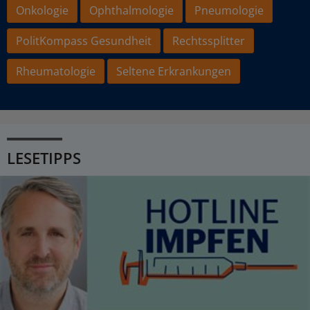
Onkologie
Ophthalmologie
Pneumologie
PolitKompass Gesundheit
Rechtssplitter
Rheumatologie
Seltene Erkrankungen
LESETIPPS