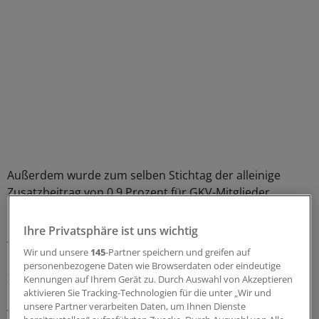
Außerdem wurde zum selben Stichtag der alleinige
Zusatzbeitrag von 0,9 Prozent für GKV-Mitglieder
eingeführt. Die Beschwerdeführer sahen darin ihr
Eigentumsgrundrecht aus Artikel 14 des Grundgesetzes
Ihre Privatsphäre ist uns wichtig
verletzt.
Wir und unsere
145
-Partner speichern und greifen auf
personenbezogene Daten wie Browserdaten oder eindeutige
Zu Unrecht, wie die Verfassungsrichter entschieden.
Kennungen auf Ihrem Gerät zu. Durch Auswahl von Akzeptieren
aktivieren Sie Tracking-Technologien für die unter „Wir und
"Die Einführung des Zusatzbeitrags ist (...)
unsere Partner verarbeiten Daten, um Ihnen Dienste
verfassungsrechtlich gerechtfertigt und bestimmt