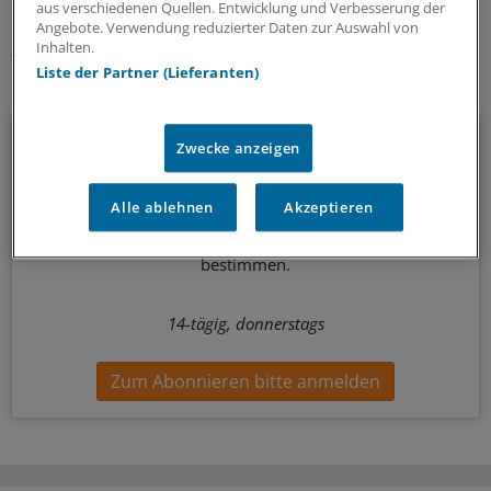
Schlagworte:
aus verschiedenen Quellen. Entwicklung und Verbesserung der
Angebote. Verwendung reduzierter Daten zur Auswahl von
Krankenkassen
Recht
Inhalten.
Liste der Partner (Lieferanten)
Ihr Newsletter zum Thema
Politik & Debatte
Zwecke anzeigen
Mit diesem Newsletter blicken Sie hinter das tägliche
Alle ablehnen
Akzeptieren
Geschehen in der Gesundheitspolitik. Mit Analysen,
Hintergründen und einem Blick auf Themen, die die Agenda
bestimmen.
14-tägig, donnerstags
Zum Abonnieren bitte anmelden