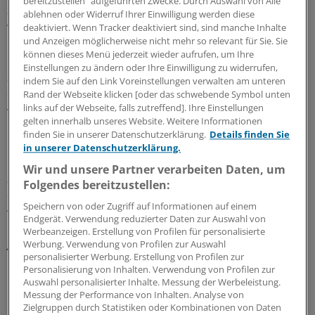
bereitzustellen“ aufgeführten Zwecke. Durch Auswahl von Alle
zugleich Inhalt und Schranken des Eigentums in
ablehnen oder Widerruf Ihrer Einwilligung werden diese
verfassungsgemäßer Weise", heißt es.
deaktiviert. Wenn Tracker deaktiviert sind, sind manche Inhalte
und Anzeigen möglicherweise nicht mehr so relevant für Sie. Sie
können dieses Menü jederzeit wieder aufrufen, um Ihre
Die Karlsruher Richter haben dem Gesetzgeber dabei
Einstellungen zu ändern oder Ihre Einwilligung zu widerrufen,
zugestanden, dass er mit dem Mitgliederzusatzbeitrag
indem Sie auf den Link Voreinstellungen verwalten am unteren
die "Senkung der Lohnnebenkosten" ein Regelungsziel
Rand der Webseite klicken [oder das schwebende Symbol unten
links auf der Webseite, falls zutreffend]. Ihre Einstellungen
verfolgt habe, "das im öffentlichen Interesse liegt".
gelten innerhalb unseres Website. Weitere Informationen
finden Sie in unserer Datenschutzerklärung.
Details finden Sie
Den Rentnern sei die ihnen "auferlegte zusätzliche
in unserer Datenschutzerklärung.
Beitragslast" gegenüber dem "öffentlichen Belang"
Wir und unsere Partner verarbeiten Daten, um
zumutbar. Die "Beitragserhöhung" sei zudem nicht
Folgendes bereitzustellen:
derart gravierend, dass sie von ihnen nicht getragen
Speichern von oder Zugriff auf Informationen auf einem
werden könnte, so die Richter.
(eb)
Endgerät. Verwendung reduzierter Daten zur Auswahl von
Werbeanzeigen. Erstellung von Profilen für personalisierte
Werbung. Verwendung von Profilen zur Auswahl
Az.:
1 BvR 79/09 und weitere
personalisierter Werbung. Erstellung von Profilen zur
Personalisierung von Inhalten. Verwendung von Profilen zur
0
Auswahl personalisierter Inhalte. Messung der Werbeleistung.
Messung der Performance von Inhalten. Analyse von
Zielgruppen durch Statistiken oder Kombinationen von Daten