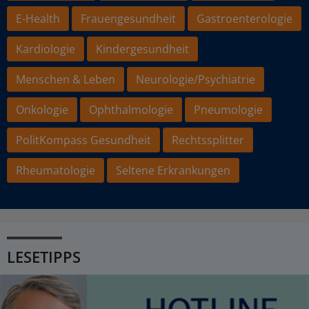
E-Health
Frauengesundheit
Gastroenterologie
Kardiologie
Kindergesundheit
Menschen & Leben
Neurologie/Psychiatrie
Onkologie
Ophthalmologie
Pneumologie
PolitKompass Gesundheit
Rechtssplitter
Rheumatologie
Seltene Erkrankungen
LESETIPPS