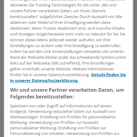
gemacht.
aktivieren Sie Tracking-Technologien für die unter „Wir und
unsere Partner verarbeiten Daten, um Ihnen Dienste
Er sei dafür verantwortlich, dass an der Göttinger
bereitzustellen“ aufgeführten Zwecke. Durch Auswahl von Alle
ablehnen oder Widerruf Ihrer Einwilligung werden diese
Universitätsmedizin systematisch Patientendaten
deaktiviert. Wenn Tracker deaktiviert sind, sind manche Inhalte
manipuliert und falsche Angaben gegenüber der
und Anzeigen möglicherweise nicht mehr so relevant für Sie. Sie
Organverteilungsstelle Eurotransplant gemacht wurden.
können dieses Menü jederzeit wieder aufrufen, um Ihre
Einstellungen zu ändern oder Ihre Einwilligung zu widerrufen,
indem Sie auf den Link Voreinstellungen verwalten am unteren
Richtlinien und Verfahrensabläufe im Blick
Rand der Webseite klicken [oder das schwebende Symbol unten
links auf der Webseite, falls zutreffend]. Ihre Einstellungen
Damit habe er billigend in Kauf genommen, dass andere
gelten innerhalb unseres Website. Weitere Informationen
Patienten auf der Warteliste nach hinten rutschten und
finden Sie in unserer Datenschutzerklärung.
Details finden Sie
in unserer Datenschutzerklärung.
der Gefahr eines früheren Todes ausgesetzt wurden.
Wir und unsere Partner verarbeiten Daten, um
Folgendes bereitzustellen:
Das Gericht setzt sich in seinem Urteil nicht nur mit den
einzelnen Tatvorwürfen, sondern auch mit den
Speichern von oder Zugriff auf Informationen auf einem
allgemeinen Richtlinien und Verfahrensabläufen in der
Endgerät. Verwendung reduzierter Daten zur Auswahl von
Werbeanzeigen. Erstellung von Profilen für personalisierte
Transplantationsmedizin auseinander.
Werbung. Verwendung von Profilen zur Auswahl
personalisierter Werbung. Erstellung von Profilen zur
Einer der Hauptgründe für den Freispruch war, dass die
Personalisierung von Inhalten. Verwendung von Profilen zur