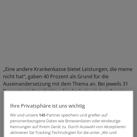
„Eine andere Krankenkasse bietet Leistungen, die meine
nicht hat“, gaben 40 Prozent als Grund für die
Auseinandersetzung mit dem Thema an. Bei jeweils 31
Prozent spielten die Unzufriedenheit mit dem Service
sowie persönliche Hinweise oder Empfehlungen eine
Rolle. Gegenüber einer Erhebung aus dem Jahr 2014 hat
Ihre Privatsphäre ist uns wichtig
der Faktor Unzufriedenheit mit der eigenen
Wir und unsere
145
-Partner speichern und greifen auf
Krankenkasse stark an Bedeutung gewonnen.
personenbezogene Daten wie Browserdaten oder eindeutige
Kennungen auf Ihrem Gerät zu. Durch Auswahl von Akzeptieren
aktivieren Sie Tracking-Technologien für die unter „Wir und
Besonders wechselaffin sind nach der Untersuchung