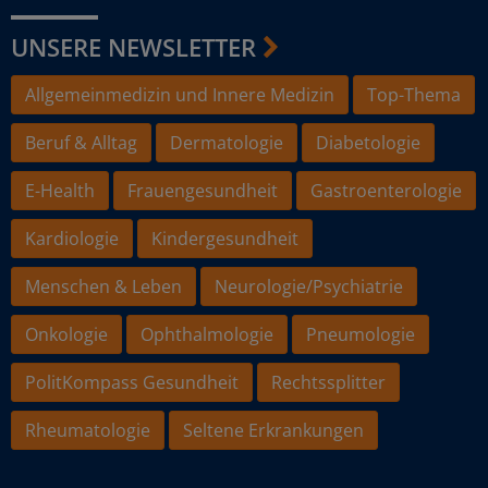
UNSERE NEWSLETTER
Allgemeinmedizin und Innere Medizin
Top-Thema
Beruf & Alltag
Dermatologie
Diabetologie
E-Health
Frauengesundheit
Gastroenterologie
Kardiologie
Kindergesundheit
Menschen & Leben
Neurologie/Psychiatrie
Onkologie
Ophthalmologie
Pneumologie
PolitKompass Gesundheit
Rechtssplitter
Rheumatologie
Seltene Erkrankungen