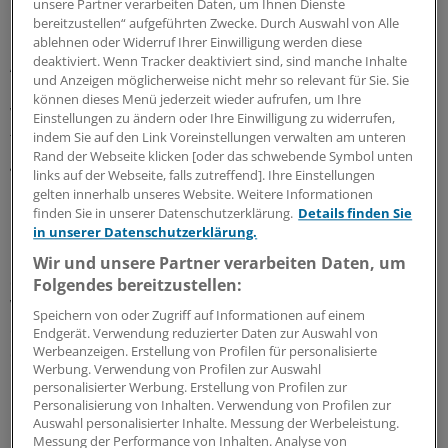
unsere Partner verarbeiten Daten, um Ihnen Dienste
Frauen, jüngere Versicherte und Versicherte mit einem
bereitzustellen“ aufgeführten Zwecke. Durch Auswahl von Alle
mittleren Einkommens- und Bildungsniveau. Nach
ablehnen oder Widerruf Ihrer Einwilligung werden diese
deaktiviert. Wenn Tracker deaktiviert sind, sind manche Inhalte
Angaben von Heute und Morgen profitiert eine
und Anzeigen möglicherweise nicht mehr so relevant für Sie. Sie
Krankenkasse ganz besonders von den
können dieses Menü jederzeit wieder aufrufen, um Ihre
Wechselströmen: Von den Teilnehmern, die sich
Einstellungen zu ändern oder Ihre Einwilligung zu widerrufen,
tatsächlich für einen Wechsel entschieden hatten,
indem Sie auf den Link Voreinstellungen verwalten am unteren
Rand der Webseite klicken [oder das schwebende Symbol unten
gingen 19 Prozent zum Marktprimus Techniker
links auf der Webseite, falls zutreffend]. Ihre Einstellungen
Krankenkasse. Aber auch kleinere Krankenkassen sind
gelten innerhalb unseres Website. Weitere Informationen
bei Wechselwilligen beliebt.
finden Sie in unserer Datenschutzerklärung.
Details finden Sie
in unserer Datenschutzerklärung.
Bei der Informationssuche rund um den Wechsel spielt
Wir und unsere Partner verarbeiten Daten, um
das Internet die entscheidende Rolle, während die
Folgendes bereitzustellen:
Versicherten eher selten das Gespräch mit den Beratern
Speichern von oder Zugriff auf Informationen auf einem
der Krankenkassen suchen. 44 Prozent hatten sich auf
Endgerät. Verwendung reduzierter Daten zur Auswahl von
Werbeanzeigen. Erstellung von Profilen für personalisierte
der Homepage der Kassen schlau gemacht, 36 Prozent
Werbung. Verwendung von Profilen zur Auswahl
über Versicherungsvergleiche oder Vergleichsrechner.
personalisierter Werbung. Erstellung von Profilen zur
Persönlich in der Geschäftsstelle einer Kasse hatten sich
Personalisierung von Inhalten. Verwendung von Profilen zur
Auswahl personalisierter Inhalte. Messung der Werbeleistung.
nur 30 Prozent informiert. „Aber: Die Qualität der
Messung der Performance von Inhalten. Analyse von