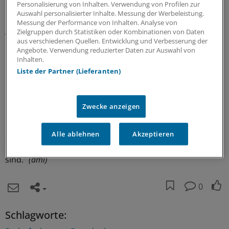
Diese Entwicklung begrüßt auch Helming: "Nachdem
Personalisierung von Inhalten. Verwendung von Profilen zur
unsere Bestrebungen, die Bedarfsplanung
Auswahl personalisierter Inhalte. Messung der Werbeleistung.
Messung der Performance von Inhalten. Analyse von
hergebrachter Struktur zu qualifizieren, durch die
Zielgruppen durch Statistiken oder Kombinationen von Daten
Vorgabe des VSG an den GBA, die
aus verschiedenen Quellen. Entwicklung und Verbesserung der
Bedarfsplanungsrichtline unter Beachtung qualitativer
Angebote. Verwendung reduzierter Daten zur Auswahl von
Inhalten.
Parameter zu reformieren, erfolgreich waren, ist die
Liste der Partner (Lieferanten)
notwendige Sensibilisierung ‚der Gesundheitspolitik‘
erreicht worden", sagte Helming zur "Ärzte Zeitung".
Zwecke anzeigen
Er hofft, "dass der Erkenntnisprozess
konsequenterweise zu Überlegungen führen wird, die
zur ressourcengerechten Abdeckung der ermittelten
Alle ablehnen
Akzeptieren
populationsbezogenen Versorgungsbedarfe geeignet
sind."
(ami)
0
Schlagworte: