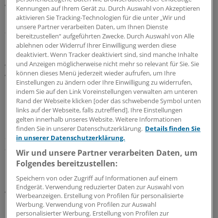
VAV-Modell "erhebliche politische Sprengkraft" für das
Kennungen auf Ihrem Gerät zu. Durch Auswahl von Akzeptieren
aktivieren Sie Tracking-Technologien für die unter „Wir und
KV-System beinhalte. Auch den Warenkorb lehnen sie
unsere Partner verarbeiten Daten, um Ihnen Dienste
ab.
bereitzustellen“ aufgeführten Zwecke. Durch Auswahl von Alle
ablehnen oder Widerruf Ihrer Einwilligung werden diese
"Es widerspricht in der Grundausrichtung mit der Idee
deaktiviert. Wenn Tracker deaktiviert sind, sind manche Inhalte
und Anzeigen möglicherweise nicht mehr so relevant für Sie. Sie
von Warenkorbmodellen einzelner
können dieses Menü jederzeit wieder aufrufen, um Ihre
Versorgungsschwerpunkte den Prinzipien der ärztlichen
Einstellungen zu ändern oder Ihre Einwilligung zu widerrufen,
Freiberuflichkeit", so die Begründung zu dem Antrag.
indem Sie auf den Link Voreinstellungen verwalten am unteren
Rand der Webseite klicken [oder das schwebende Symbol unten
links auf der Webseite, falls zutreffend]. Ihre Einstellungen
"Eine überarbeitete Bedarfsplanung mit stärkerer
gelten innerhalb unseres Website. Weitere Informationen
Berücksichtigung von Demografie, Morbidität und
finden Sie in unserer Datenschutzerklärung.
Details finden Sie
Sozialstruktur ist der bessere Ansatz", heißt es dort
in unserer Datenschutzerklärung.
abschließend.
Wir und unsere Partner verarbeiten Daten, um
Folgendes bereitzustellen:
Den entsprechenden Auftrag des Gesetzgebers dazu
Speichern von oder Zugriff auf Informationen auf einem
hat der Gemeinsame Bundesausschuss (GBA) mit dem
Endgerät. Verwendung reduzierter Daten zur Auswahl von
Versorgungsstärkungsgesetz (VSG) erhalten.
Werbeanzeigen. Erstellung von Profilen für personalisierte
Werbung. Verwendung von Profilen zur Auswahl
personalisierter Werbung. Erstellung von Profilen zur