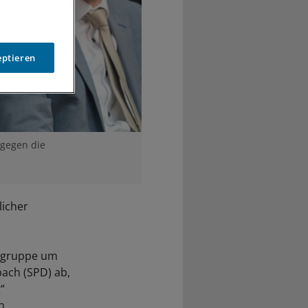
eptieren
 gegen die
licher
engruppe um
ach (SPD) ab,
“
n