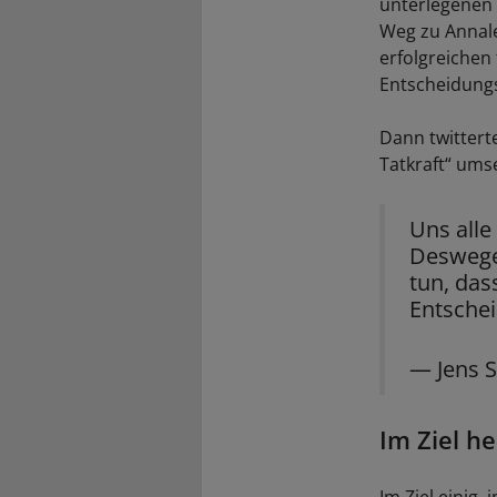
unterlegenen 
Weg zu Annale
erfolgreichen
Entscheidungs
Dann twittert
Tatkraft“ ums
Uns alle
Deswegen
tun, da
Entschei
— Jens 
Im Ziel he