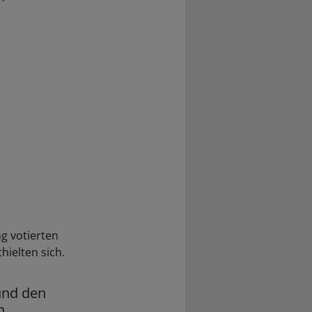
g votierten
hielten sich.
nd den
n