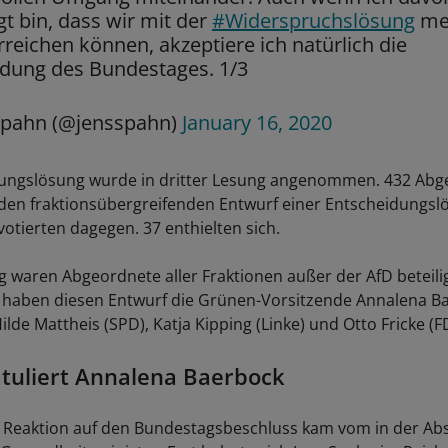
t bin, dass wir mit der
#Widerspruchslösung
me
rreichen können, akzeptiere ich natürlich die
idung des Bundestages. 1/3
Spahn (@jensspahn)
January 16, 2020
dungslösung wurde in dritter Lesung angenommen. 432 Abg
den fraktionsübergreifenden Entwurf einer Entscheidungsl
otierten dagegen. 37 enthielten sich.
 waren Abgeordnete aller Fraktionen außer der AfD beteilig
haben diesen Entwurf die Grünen-Vorsitzende Annalena Ba
lde Mattheis (SPD), Katja Kipping (Linke) und Otto Fricke (F
tuliert Annalena Baerbock
e Reaktion auf den Bundestagsbeschluss kam vom in der A