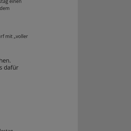
stag einen
e dem
f mit „voller
öhen.
s dafür