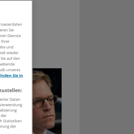
sandt: Die
sung durch.
Browserdaten
eren Sie
hnen Dienste
 Ihrer
alte und
zeit wieder
1
 Sie auf den
hwebende
halb unseres
finden Sie in
zustellen:
erter Daten
. Verwendung
alisierung
 der
 Statistiken
erung der