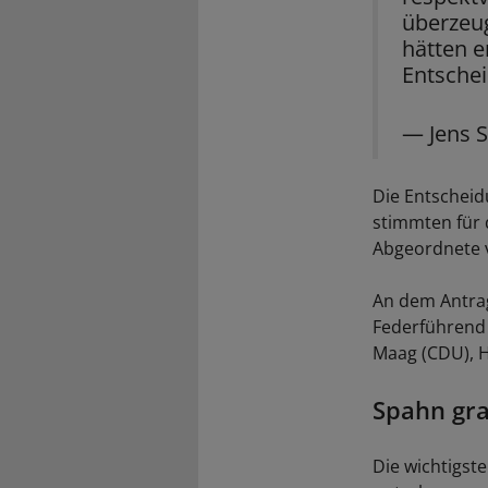
überzeug
hätten e
Entsche
— Jens 
Die Entschei
stimmten für 
Abgeordnete v
An dem Antrag
Federführend 
Maag (CDU), Hi
Spahn gra
Die wichtigst