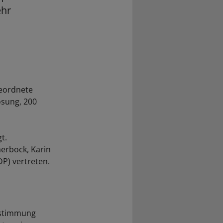
hr
eordnete
ösung, 200
t.
erbock, Karin
DP) vertreten.
bstimmung