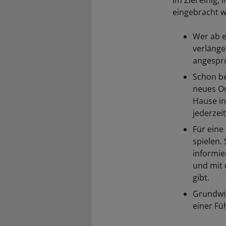
Im Ziel einig
eingebracht w
Wer ab e
verlänge
angespr
Schon be
neues On
Hause in
jederzei
Für eine
spielen.
informie
und mit 
gibt.
Grundwis
einer Fü