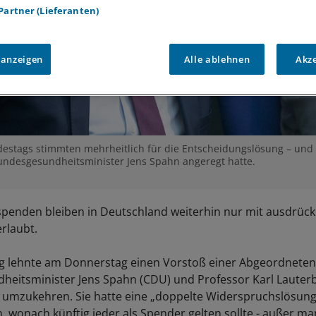
 Partner (Lieferanten)
 anzeigen
Alle ablehnen
Akz
estags stimmten mehrheitlich für die Entscheidungslösung – und
undesgesundheitsminister Jens Spahn angeregt hatte.
enden bleiben in Deutschland weiterhin nur mit ausdrück
rlaubt.
g lehnte am Donnerstag einen Vorstoß einer Abgeordnet
eitsminister Jens Spahn (CDU) und Professor Karl Lauterb
p umzukehren. Sie hatte eine „doppelte Widerspruchslösung
, wonach künftig jeder als Spender gelten sollte - außer ma