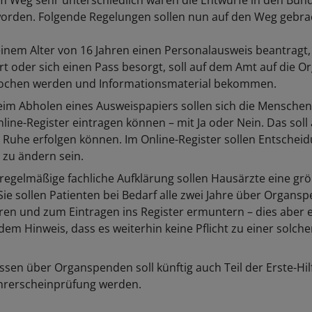
, im Weg sehr unterschiedlich waren die Entwürfe in den Bun
orden. Folgende Regelungen sollen nun auf den Weg gebra
inem Alter von 16 Jahren einen Personalausweis beantragt,
rt oder sich einen Pass besorgt, soll auf dem Amt auf die 
ochen werden und Informationsmaterial bekommen.
im Abholen eines Ausweispapiers sollen sich die Menschen 
line-Register eintragen können – mit Ja oder Nein. Das soll
 Ruhe erfolgen können. Im Online-Register sollen Entschei
t zu ändern sein.
 regelmäßige fachliche Aufklärung sollen Hausärzte eine grö
 Sie sollen Patienten bei Bedarf alle zwei Jahre über Organs
ren und zum Eintragen ins Register ermuntern – dies aber 
dem Hinweis, dass es weiterhin keine Pflicht zu einer solch
sen über Organspenden soll künftig auch Teil der Erste-Hil
hrerscheinprüfung werden.