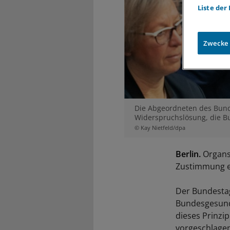
Liste der
Zwecke
Die Abgeordneten des Bund
Widerspruchslösung, die B
© Kay Nietfeld/dpa
Berlin.
Organsp
Zustimmung e
Der Bundesta
Bundesgesundh
dieses Prinzi
vorgeschlagen