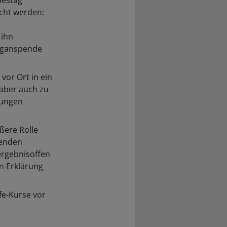
destag
cht werden:
 ihn
Organspende
vor Ort in ein
 aber auch zu
dungen
ßere Rolle
penden
ergebnisoffen
en Erklärung
fe-Kurse vor