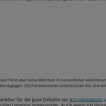
wurf fand aber keine Mehrheit. In namentlicher Abstimmun
te dagegen, 292 Parlamentarier unterstützten ihn, drei ent
dankbar für die gute Debatte zur
#Organspende
u
vollen Umgang miteinander. Auch wenn ich davo