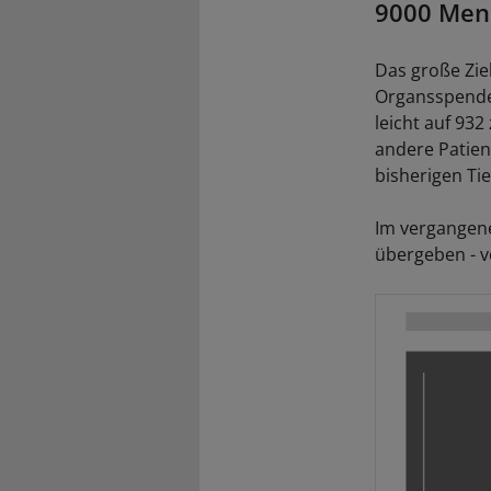
9000 Mens
Das große Zie
Organsspende
leicht auf 93
andere Patien
bisherigen Ti
Im vergangene
übergeben - v