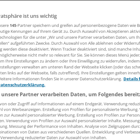
 hat beim Thema Organspende ein deutliches Signal ausge
Abgeordneten stimmte für eine Entscheidungslösung.
vatsphäre ist uns wichtig
nister Spahn fiel mit seiner angestrebten Widerspruchslö
nsere
145
-Partner speichern und greifen auf personenbezogene Daten wie 
utige Kennungen auf Ihrem Gerät zu. Durch Auswahl von Akzeptieren aktivi
echnologien für die unter „Wir und unsere Partner verarbeiten Daten, um I
ellen“ aufgeführten Zwecke. Durch Auswahl von Alle ablehnen oder Widerruf
16.01.2020, 11:49 Uhr
| aktualisiert:
16.01.2020, 16:28 Uhr
ng werden diese deaktiviert. Wenn Tracker deaktiviert sind, sind manche Inh
öglicherweise nicht mehr so relevant für Sie. Sie können dieses Menü jeder
um Ihre Einstellungen zu ändern oder Ihre Einwilligung zu widerrufen, indem
nstellungen verwalten am unteren Rand der Webseite klicken [oder das sc
en links auf der Webseite, falls zutreffend]. Ihre Einstellungen gelten inner
eitere Informationen finden Sie in unserer Datenschutzerklärung.
Details 
Datenschutzerklärung.
 unsere Partner verarbeiten Daten, um Folgendes bereit
von oder Zugriff auf Informationen auf einem Endgerät. Verwendung reduzi
l von Werbeanzeigen. Erstellung von Profilen für personalisierte Werbung
en zur Auswahl personalisierter Werbung. Erstellung von Profilen zur Person
en. Verwendung von Profilen zur Auswahl personalisierter Inhalte. Messung
ung. Messung der Performance von Inhalten. Analyse von Zielgruppen durch
inationen von Daten aus verschiedenen Quellen. Entwicklung und Verbess
 Verwendung reduzierter Daten zur Auswahl von Inhalten.