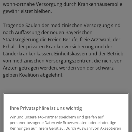
wohn-ortnahe Versorgung durch Krankenhäusersolle
gewährleistet bleiben.
Tragende Säulen der medizinischen Versorgung sind
nach Auffassung der neuen Bayerischen
Staatsregierung die Freien Berufe, freie Arztwahl, der
Erhalt der privaten Krankenversicherung und der
Länderkrankenkassen. Einheitskassen und der Betrieb
von medizinischen Versorgungszentren, die nicht von
Ärzten getragen werden, werden von der schwarz-
gelben Koalition abgelehnt.
Ihre Privatsphäre ist uns wichtig
Wir und unsere
145
-Partner speichern und greifen auf
personenbezogene Daten wie Browserdaten oder eindeutige
Kennungen auf Ihrem Gerät zu. Durch Auswahl von Akzeptieren