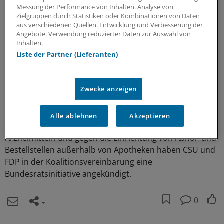
eine Sozialversicherungspflicht auf alle Einkunftsarten
Messung der Performance von Inhalten. Analyse von
Zielgruppen durch Statistiken oder Kombinationen von Daten
werden von CSU und FDP dabei strikt abgelehnt.
aus verschiedenen Quellen. Entwicklung und Verbesserung der
Angebote. Verwendung reduzierter Daten zur Auswahl von
Die Einführung der elektronischen Gesundheitskarte
Inhalten.
wird von der schwarz-gelben Koalition in Bayern
Liste der Partner (Lieferanten)
ausdrücklich begrüßt. Dabei müssten jedoch der
Datenschutz und die Akzeptanz bei den
Leistungserbringern gewährleistet sein, heißt es in der
Zwecke anzeigen
Koalitionsvereinbarung von CSU und FDP.
Alle ablehnen
Akzeptieren
Zum Versandhandel von verschreibungspflichtigen
Arzneimitteln und gegen die Einrichtung von Abhol- und
Bestellstellen außerhalb von Apotheken haben CSU und
FDP in der Koalitionsvereinbarung eine
Bundesratsinitiative angekündigt.
0