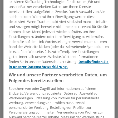
aktivieren Sie Tracking-Technologien für die unter „Wir und
unsere Partner verarbeiten Daten, um Ihnen Dienste
bereitzustellen“ aufgeführten Zwecke. Durch Auswahl von Alle
ablehnen oder Widerruf Ihrer Einwilligung werden diese
deaktiviert. Wenn Tracker deaktiviert sind, sind manche Inhalte
und Anzeigen möglicherweise nicht mehr so relevant für Sie. Sie
können dieses Menü jederzeit wieder aufrufen, um Ihre
Bei der Umsetzung des Gesundheitsfonds, der von der
Einstellungen zu ändern oder Ihre Einwilligung zu widerrufen,
FDP nach wie vor abgelehnt wird, wollen die beiden
indem Sie auf den Link Voreinstellungen verwalten am unteren
Regierungsparteien darauf achten, dass die von der CSU
Rand der Webseite klicken [oder das schwebende Symbol unten
durchgesetzten Bedingungen wie eine bessere
links auf der Webseite, falls zutreffend]. Ihre Einstellungen
gelten innerhalb unseres Website. Weitere Informationen
Vergütung der Ärzte auch tatsächlich erfüllt werden.
finden Sie in unserer Datenschutzerklärung.
Details finden Sie
in unserer Datenschutzerklärung.
Für den Fall, dass dies nicht durchsetzbar ist oder der
Wir und unsere Partner verarbeiten Daten, um
einheitliche Beitragssatz von 15,5 Prozent im
Folgendes bereitzustellen:
kommenden Jahr nicht ausreicht, um die Ausgaben der
Speichern von oder Zugriff auf Informationen auf einem
Krankenkassen zu decken, will die neue bayerische
Endgerät. Verwendung reduzierter Daten zur Auswahl von
Staatsregierung eine Bundesratsinitiative mit dem Ziel
Werbeanzeigen. Erstellung von Profilen für personalisierte
einer grundlegenden Änderung starten.
Werbung. Verwendung von Profilen zur Auswahl
personalisierter Werbung. Erstellung von Profilen zur
Personalisierung von Inhalten. Verwendung von Profilen zur
Eine Bürgerversicherung mit einer Einheitskasse und
Auswahl personalisierter Inhalte. Messung der Werbeleistung.