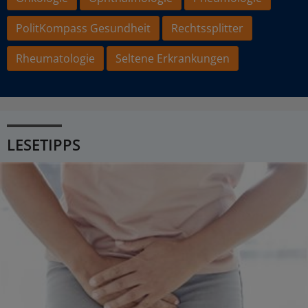
PolitKompass Gesundheit
Rechtssplitter
Rheumatologie
Seltene Erkrankungen
LESETIPPS