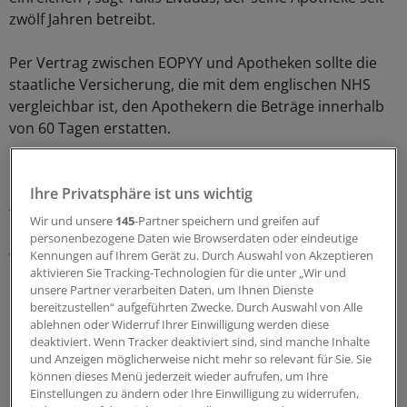
zwölf Jahren betreibt.
Per Vertrag zwischen EOPYY und Apotheken sollte die
staatliche Versicherung, die mit dem englischen NHS
vergleichbar ist, den Apothekern die Beträge innerhalb
von 60 Tagen erstatten.
"Heute sind vier Monate Wartezeit die Regel", sagt
Ihre Privatsphäre ist uns wichtig
Livadas. Viele ihrer Kollegen teilten ihren Ärger, sagt
Tavropoulous.
Wir und unsere
145
-Partner speichern und greifen auf
personenbezogene Daten wie Browserdaten oder eindeutige
Kennungen auf Ihrem Gerät zu. Durch Auswahl von Akzeptieren
Viele Patienten können ihre Arzneien nicht
aktivieren Sie Tracking-Technologien für die unter „Wir und
bezahlen
unsere Partner verarbeiten Daten, um Ihnen Dienste
bereitzustellen“ aufgeführten Zwecke. Durch Auswahl von Alle
ablehnen oder Widerruf Ihrer Einwilligung werden diese
deaktiviert. Wenn Tracker deaktiviert sind, sind manche Inhalte
und Anzeigen möglicherweise nicht mehr so relevant für Sie. Sie
können dieses Menü jederzeit wieder aufrufen, um Ihre
Einstellungen zu ändern oder Ihre Einwilligung zu widerrufen,