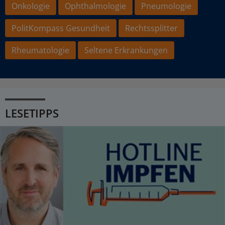
Onkologie
Ophthalmologie
Pneumologie
PolitKompass Gesundheit
Rechtssplitter
Rheumatologie
Seltene Erkrankungen
LESETIPPS