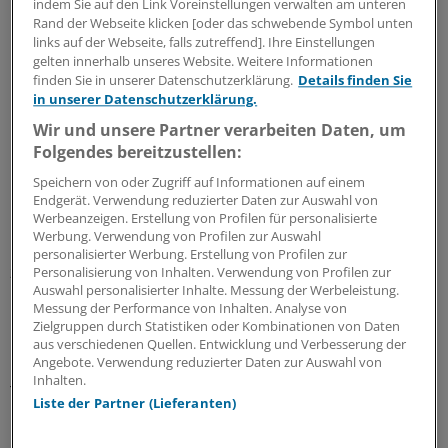
indem Sie auf den Link Voreinstellungen verwalten am unteren
Rand der Webseite klicken [oder das schwebende Symbol unten
links auf der Webseite, falls zutreffend]. Ihre Einstellungen
gelten innerhalb unseres Website. Weitere Informationen
finden Sie in unserer Datenschutzerklärung.
Details finden Sie
in unserer Datenschutzerklärung.
Wir und unsere Partner verarbeiten Daten, um
Folgendes bereitzustellen:
Die Außenansicht von Livadas' Apotheke.
© Kötter
Speichern von oder Zugriff auf Informationen auf einem
Endgerät. Verwendung reduzierter Daten zur Auswahl von
Werbeanzeigen. Erstellung von Profilen für personalisierte
Die Bürger, die seit drei Wochen nur 60 Euro pro Tag am
Werbung. Verwendung von Profilen zur Auswahl
Geldautomaten abheben konnten, erfuhren am Montag
personalisierter Werbung. Erstellung von Profilen zur
zumindest kleine Zeichen von Normalisierung: Die
Personalisierung von Inhalten. Verwendung von Profilen zur
Auswahl personalisierter Inhalte. Messung der Werbeleistung.
Banken öffneten am Montag wieder, ab sofort können
Messung der Performance von Inhalten. Analyse von
bis zu 300 Euro, ab kommender Woche dann bis zu 420
Zielgruppen durch Statistiken oder Kombinationen von Daten
Euro auf einen Schlag abgehoben werden.
aus verschiedenen Quellen. Entwicklung und Verbesserung der
Angebote. Verwendung reduzierter Daten zur Auswahl von
Inhalten.
Trotz neuer Belastungen - die Mehrwertsteuer für
Liste der Partner (Lieferanten)
Lebensmittel steigt von 13 auf 23 Prozent - keimt damit
Hoffnung auf.