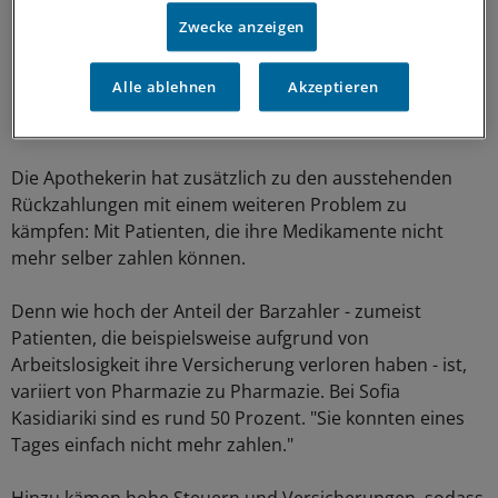
Zwecke anzeigen
Nicht jedoch in den Apotheken: Hier sieht kaum jemand
Besserung in naher Zukunft. "Bis es für uns auch wieder
Alle ablehnen
Akzeptieren
bergauf geht, können sicher noch Jahre vergehen",
meint Sofia Kasidiariki.
Die Apothekerin hat zusätzlich zu den ausstehenden
Rückzahlungen mit einem weiteren Problem zu
kämpfen: Mit Patienten, die ihre Medikamente nicht
mehr selber zahlen können.
Denn wie hoch der Anteil der Barzahler - zumeist
Patienten, die beispielsweise aufgrund von
Arbeitslosigkeit ihre Versicherung verloren haben - ist,
variiert von Pharmazie zu Pharmazie. Bei Sofia
Kasidiariki sind es rund 50 Prozent. "Sie konnten eines
Tages einfach nicht mehr zahlen."