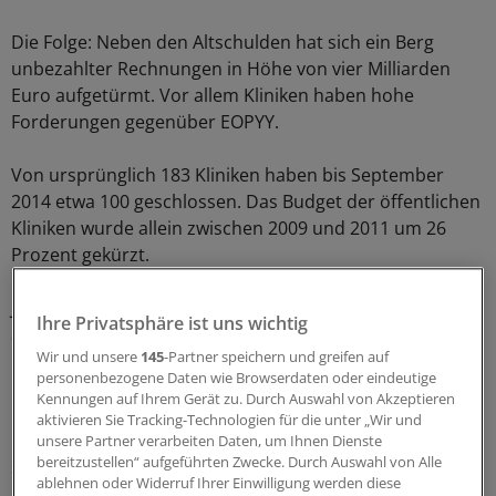
Die Folge: Neben den Altschulden hat sich ein Berg
unbezahlter Rechnungen in Höhe von vier Milliarden
Euro aufgetürmt. Vor allem Kliniken haben hohe
Forderungen gegenüber EOPYY.
Von ursprünglich 183 Kliniken haben bis September
2014 etwa 100 geschlossen. Das Budget der öffentlichen
Kliniken wurde allein zwischen 2009 und 2011 um 26
Prozent gekürzt.
Junge Ärzte, die gerade ihr Medizinstudium
Ihre Privatsphäre ist uns wichtig
abgeschlossen haben, verließen fluchtartig das Land, so
Wir und unsere
145
-Partner speichern und greifen auf
Danner. Haben sie gute Englischkenntnisse, finden sie
personenbezogene Daten wie Browserdaten oder eindeutige
im restlichen Europa problemlos Arbeit.
Kennungen auf Ihrem Gerät zu. Durch Auswahl von Akzeptieren
aktivieren Sie Tracking-Technologien für die unter „Wir und
Die katastrophale Lage schlage sich inzwischen in
unsere Partner verarbeiten Daten, um Ihnen Dienste
bereitzustellen“ aufgeführten Zwecke. Durch Auswahl von Alle
sozialmedizinischen Indikatoren nieder: steigende
ablehnen oder Widerruf Ihrer Einwilligung werden diese
Säuglingssterblichkeit, Anstieg der Suizidrate,