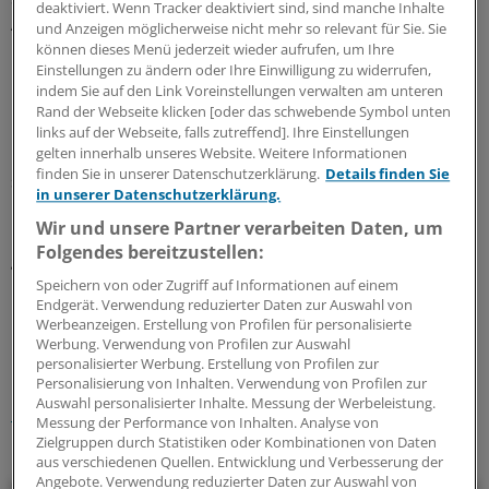
deaktiviert. Wenn Tracker deaktiviert sind, sind manche Inhalte
Ausbreitung von Tuberkulose.
und Anzeigen möglicherweise nicht mehr so relevant für Sie. Sie
können dieses Menü jederzeit wieder aufrufen, um Ihre
Einstellungen zu ändern oder Ihre Einwilligung zu widerrufen,
Danner glaubt nicht, dass das in Vorbereitung
indem Sie auf den Link Voreinstellungen verwalten am unteren
befindliche EU-Hilfsprogramm von über 80 Milliarden
Rand der Webseite klicken [oder das schwebende Symbol unten
Euro eine grundlegende Wende bringen wird.
links auf der Webseite, falls zutreffend]. Ihre Einstellungen
Griechenland zeige alle Charakteristika eines "failing
gelten innerhalb unseres Website. Weitere Informationen
finden Sie in unserer Datenschutzerklärung.
Details finden Sie
state": die Funktionsuntüchtigkeit der staatlichen
in unserer Datenschutzerklärung.
Exekutive, insbesondere der Steuerverwaltung, der
Wir und unsere Partner verarbeiten Daten, um
Polizei und Justiz, aber auch fehlender Wille, dies
Folgendes bereitzustellen:
grundlegend zu ändern.
(HL)
Speichern von oder Zugriff auf Informationen auf einem
Endgerät. Verwendung reduzierter Daten zur Auswahl von
0
Werbeanzeigen. Erstellung von Profilen für personalisierte
Werbung. Verwendung von Profilen zur Auswahl
personalisierter Werbung. Erstellung von Profilen zur
Schlagworte:
Personalisierung von Inhalten. Verwendung von Profilen zur
Auswahl personalisierter Inhalte. Messung der Werbeleistung.
International
Krankenkassen
Messung der Performance von Inhalten. Analyse von
Zielgruppen durch Statistiken oder Kombinationen von Daten
Ihr Newsletter zum Thema
aus verschiedenen Quellen. Entwicklung und Verbesserung der
Angebote. Verwendung reduzierter Daten zur Auswahl von