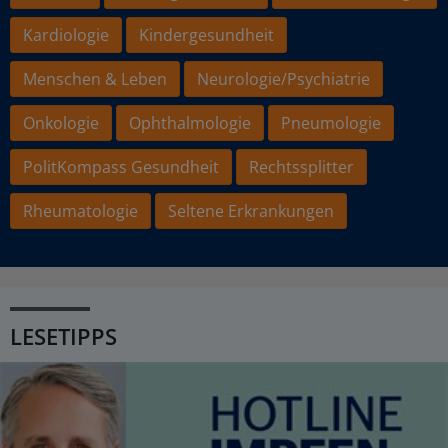
Kardiologie
Kindergesundheit
Menschen & Leben
Neurologie/Psychiatrie
Onkologie
Ophthalmologie
Pneumologie
PolitKompass Gesundheit
Rechtssplitter
Rheumatologie
Seltene Erkrankungen
LESETIPPS