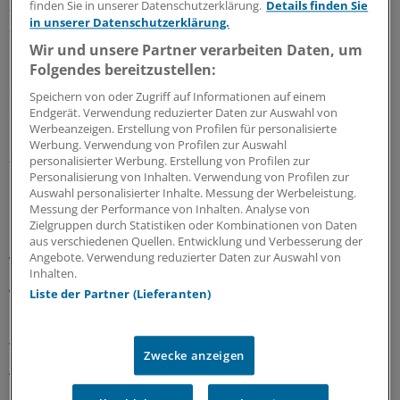
aus Pflegekräfte aus und unterstützten die Forschung
finden Sie in unserer Datenschutzerklärung.
Details finden Sie
in unserer Datenschutzerklärung.
an Arznei- und Hilfsmitteln.
Wir und unsere Partner verarbeiten Daten, um
Folgendes bereitzustellen:
Er forderte die Selbsthilfeorganisationen auf, "auch
einmal Nein zu sagen". Die Selbsthilfe könne
Speichern von oder Zugriff auf Informationen auf einem
entscheiden, welchen Aufgaben sie sich stelle, wofür sie
Endgerät. Verwendung reduzierter Daten zur Auswahl von
Werbeanzeigen. Erstellung von Profilen für personalisierte
Ressourcen einsetze und mit wem sie
Werbung. Verwendung von Profilen zur Auswahl
zusammenarbeite.
personalisierter Werbung. Erstellung von Profilen zur
Personalisierung von Inhalten. Verwendung von Profilen zur
Auswahl personalisierter Inhalte. Messung der Werbeleistung.
Mehr Aufgaben, dann auch mehr
Messung der Performance von Inhalten. Analyse von
Ressourcen
Zielgruppen durch Statistiken oder Kombinationen von Daten
aus verschiedenen Quellen. Entwicklung und Verbesserung der
Angebote. Verwendung reduzierter Daten zur Auswahl von
Vom Versorgungsstrukturgesetz hätte er sich
Inhalten.
gewünscht, dass die Selbsthilfe als Partner für die
Liste der Partner (Lieferanten)
Integrierte Versorgung akzeptiert worden wäre.
Wenn das Gesundheitssystem der Selbsthilfe neue
Zwecke anzeigen
Aufgaben übertrage, dann müssten auch ihre
Ressourcen gestärkt werden, forderte Danner. Bei den