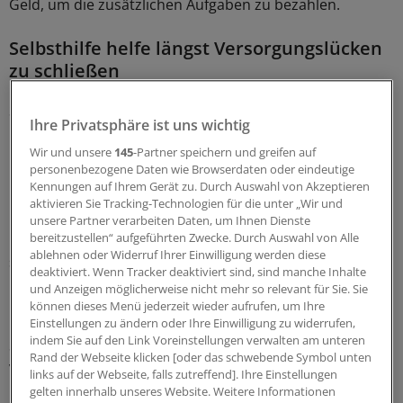
Geld, um die zusätzlichen Aufgaben zu bezahlen.
Selbsthilfe helfe längst Versorgungslücken
zu schließen
So beschrieb der Hauptgeschäftsführer der
Ihre Privatsphäre ist uns wichtig
Bundesarbeitsgemeinschaft Selbsthilfe (B.A.G.), Dr.
Martin Danner, die Situation, auf die die Selbsthilfe in
Wir und unsere
145
-Partner speichern und greifen auf
personenbezogene Daten wie Browserdaten oder eindeutige
Deutschland zusteuere.
Kennungen auf Ihrem Gerät zu. Durch Auswahl von Akzeptieren
aktivieren Sie Tracking-Technologien für die unter „Wir und
Die Selbsthilfe sei keine Gegenbewegung mehr zum
unsere Partner verarbeiten Daten, um Ihnen Dienste
bereitzustellen“ aufgeführten Zwecke. Durch Auswahl von Alle
Behinderten entgegengebrachten Paternalismus,
ablehnen oder Widerruf Ihrer Einwilligung werden diese
sondern helfe längst Versorgungslücken zu schließen.
deaktiviert. Wenn Tracker deaktiviert sind, sind manche Inhalte
und Anzeigen möglicherweise nicht mehr so relevant für Sie. Sie
"Auch einmal Nein sagen"
können dieses Menü jederzeit wieder aufrufen, um Ihre
Einstellungen zu ändern oder Ihre Einwilligung zu widerrufen,
indem Sie auf den Link Voreinstellungen verwalten am unteren
Selbsthilfeorganisationen seien an der Formulierung
Rand der Webseite klicken [oder das schwebende Symbol unten
von Behandlungsleitlinien beteiligt, zertifizierten
links auf der Webseite, falls zutreffend]. Ihre Einstellungen
bestehende Versorgungsangebote, bildeten von sich
gelten innerhalb unseres Website. Weitere Informationen