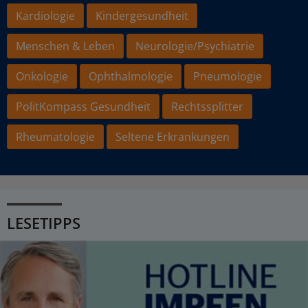
Kardiologie
Kindergesundheit
Menschen & Leben
Neurologie/Psychiatrie
Onkologie
Ophthalmologie
Pneumologie
PolitKompass Gesundheit
Rechtssplitter
Rheumatologie
Seltene Erkrankungen
LESETIPPS