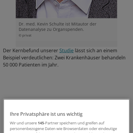
Dr. med. Kevin Schulte ist Mitautor der
Datenanalyse zu Organspenden.
© privat
Der Kernbefund unserer
Studie
lässt sich an einem
Beispiel verdeutlichen: Zwei Krankenhäuser behandeln
50 000 Patienten im Jahr.
Ihre Privatsphäre ist uns wichtig
Wir und unsere
145
-Partner speichern und greifen auf
personenbezogene Daten wie Browserdaten oder eindeutige