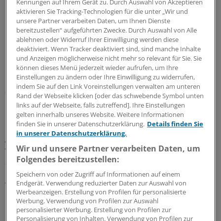
Kennungen auf Ihrem Gerät zu. Durch Auswahl von Akzeptieren
aktivieren Sie Tracking-Technologien für die unter „Wir und
unsere Partner verarbeiten Daten, um Ihnen Dienste
bereitzustellen“ aufgeführten Zwecke. Durch Auswahl von Alle
ablehnen oder Widerruf Ihrer Einwilligung werden diese
Die Anzahl der Verstorbenen, die für eine Organspende
deaktiviert. Wenn Tracker deaktiviert sind, sind manche Inhalte
in Frage kommen, unterscheidet sich nicht zwischen den
und Anzeigen möglicherweise nicht mehr so relevant für Sie. Sie
Kliniken. Trotzdem kommt es in dem einen Krankenhaus
können dieses Menü jederzeit wieder aufrufen, um Ihre
Einstellungen zu ändern oder Ihre Einwilligung zu widerrufen,
nur einmal zu einer Organspende, wohingegen in dem
indem Sie auf den Link Voreinstellungen verwalten am unteren
anderen 15 Spenden stattfinden.
Rand der Webseite klicken [oder das schwebende Symbol unten
links auf der Webseite, falls zutreffend]. Ihre Einstellungen
Dieser Befund kann weder durch die Einstellung der
gelten innerhalb unseres Website. Weitere Informationen
finden Sie in unserer Datenschutzerklärung.
Details finden Sie
Bevölkerung zu Organspenden noch durch die
in unserer Datenschutzerklärung.
geltenden rechtlichen Rahmenbedingungen erklärt
Wir und unsere Partner verarbeiten Daten, um
werden – diese gelten für beide Kliniken gleichermaßen.
Folgendes bereitzustellen:
So unangenehm es auch ist: Das Problem besteht in den
Krankenhäusern und muss auch dort gelöst werden.
Speichern von oder Zugriff auf Informationen auf einem
Endgerät. Verwendung reduzierter Daten zur Auswahl von
Wenn das gelingt, könnte die Anzahl der Organspenden
Werbeanzeigen. Erstellung von Profilen für personalisierte
in Deutschland unter den aktuellen
Werbung. Verwendung von Profilen zur Auswahl
Rahmenbedingungen verdreifacht werden.
personalisierter Werbung. Erstellung von Profilen zur
Personalisierung von Inhalten. Verwendung von Profilen zur