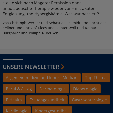
stellte sich nach längerer Remission ohne
antidiabetische Therapie wieder vor – mit akuter
Entgleisung und Hyperglykämie. Was war passiert?
Von Christoph Werner und Sebastian Schmidt und Christiane
Kellner und Christof Kloos und Gunter Wolf und Katharina
Burghardt und Philipp A. Reuken
UNSERE NEWSLETTER
Allgemeinmedizin und Innere Medizin
Top-Thema
Beruf & Alltag
Dermatologie
Diabetologie
E-Health
Frauengesundheit
Gastroenterologie
Kardiologie
Kindergesundheit