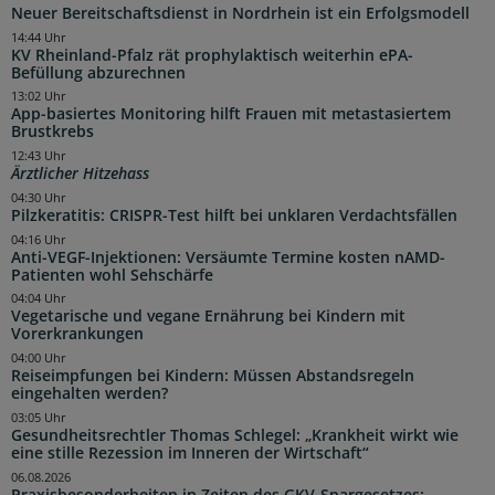
Neuer Bereitschaftsdienst in Nordrhein ist ein Erfolgsmodell
14:44 Uhr
KV Rheinland-Pfalz rät prophylaktisch weiterhin ePA-
Befüllung abzurechnen
13:02 Uhr
App-basiertes Monitoring hilft Frauen mit metastasiertem
Brustkrebs
12:43 Uhr
Ärztlicher Hitzehass
04:30 Uhr
Pilzkeratitis: CRISPR-Test hilft bei unklaren Verdachtsfällen
04:16 Uhr
Anti-VEGF-Injektionen: Versäumte Termine kosten nAMD-
Patienten wohl Sehschärfe
04:04 Uhr
Vegetarische und vegane Ernährung bei Kindern mit
Vorerkrankungen
04:00 Uhr
Reiseimpfungen bei Kindern: Müssen Abstandsregeln
eingehalten werden?
03:05 Uhr
Gesundheitsrechtler Thomas Schlegel: „Krankheit wirkt wie
eine stille Rezession im Inneren der Wirtschaft“
06.08.2026
Praxisbesonderheiten in Zeiten des GKV-Spargesetzes: