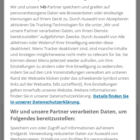
elektronische Patientenakte lässt immer noch auf sich
Wir und unsere
145
-Partner speichern und greifen auf
warten.
personenbezogene Daten wie Browserdaten oder eindeutige
Kennungen auf Ihrem Gerät zu. Durch Auswahl von Akzeptieren
aktivieren Sie Tracking-Technologien für die unter „Wir und
Lesen Sie dazu auch:
Umfrage des Marburger Bundes:
unsere Partner verarbeiten Daten, um Ihnen Dienste
Digitalisierung – Ärzte zwischen Hoffnung und
bereitzustellen“ aufgeführten Zwecke. Durch Auswahl von Alle
Ernüchterung
ablehnen oder Widerruf Ihrer Einwilligung werden diese
deaktiviert. Wenn Tracker deaktiviert sind, sind manche Inhalte
und Anzeigen möglicherweise nicht mehr so relevant für Sie. Sie
0
können dieses Menü jederzeit wieder aufrufen, um Ihre
Einstellungen zu ändern oder Ihre Einwilligung zu widerrufen,
indem Sie auf den Link Voreinstellungen verwalten am unteren
Schlagworte:
Rand der Webseite klicken [oder das schwebende Symbol unten
links auf der Webseite, falls zutreffend]. Ihre Einstellungen
Tarifpolitik
Klinik-Management
E-Health
gelten innerhalb unseres Website. Weitere Informationen
finden Sie in unserer Datenschutzerklärung.
Details finden Sie
Ihr Newsletter zum Thema
in unserer Datenschutzerklärung.
Politik & Debatte
Wir und unsere Partner verarbeiten Daten, um
Folgendes bereitzustellen:
Mit diesem Newsletter blicken Sie hinter das tägliche
Speichern von oder Zugriff auf Informationen auf einem
Geschehen in der Gesundheitspolitik. Mit Analysen,
Endgerät. Verwendung reduzierter Daten zur Auswahl von
Hintergründen und einem Blick auf Themen, die die Agenda
Werbeanzeigen. Erstellung von Profilen für personalisierte