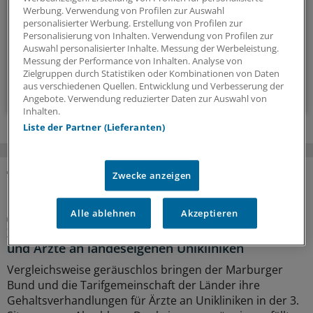
Werbung. Verwendung von Profilen zur Auswahl
bestimmen.
personalisierter Werbung. Erstellung von Profilen zur
Personalisierung von Inhalten. Verwendung von Profilen zur
Auswahl personalisierter Inhalte. Messung der Werbeleistung.
14-tägig, donnerstags
Messung der Performance von Inhalten. Analyse von
Zielgruppen durch Statistiken oder Kombinationen von Daten
aus verschiedenen Quellen. Entwicklung und Verbesserung der
Zum Abonnieren bitte anmelden
Angebote. Verwendung reduzierter Daten zur Auswahl von
Inhalten.
Liste der Partner (Lieferanten)
Zwecke anzeigen
MEHR ZUM THEMA
Alle ablehnen
Akzeptieren
Tarifrunde beendet
Zweistufig 5,4 Prozent mehr Geld für Ärztinnen
und Ärzte an landeseigenen Unikliniken
Vergleichsweise geräuschlos bringen der Marburger
Bund und die Tarifgemeinschaft der Länder ihre
Gehaltsverhandlungen für Ärzte an Unikliniken in der 3.