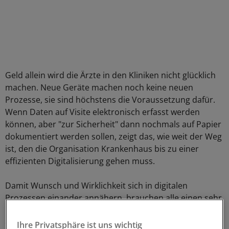
Geld allein wird die Ärzte in den Kliniken nicht glücklich
machen. Neue Geräte machen noch keine neuen
Prozesse, sie sind höchstens die Voraussetzung dafür.
Wenn Daten auf Visite elektronisch erfasst werden
können, aber "zur Sicherheit" dann nochmals auf Papier
dokumentiert werden sollen, zeigt das, wie weit der Weg
ist, den die Organisation Krankenhaus bis zu einer
effizienten Digitalisierung gehen muss.
Damit Wunsch und Wirklichkeit sich in digitalen
Prozessen einander annähern, brauchen alle einen sehr
langen Atem, nicht nur die Finanzminister. Das Beispiel
der Telematikinfrastruktur zeigt das allzu deutlich. Die
Ihre Privatsphäre ist uns wichtig