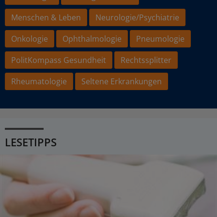
Menschen & Leben
Neurologie/Psychiatrie
Onkologie
Ophthalmologie
Pneumologie
PolitKompass Gesundheit
Rechtssplitter
Rheumatologie
Seltene Erkrankungen
LESETIPPS