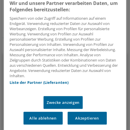
Wir und unsere Partner verarbeiten Daten, um
Folgendes bereitzustellen:
0
Speichern von oder Zugriff auf Informationen auf einem
Endgerät. Verwendung reduzierter Daten zur Auswahl von
Schlagworte:
Werbeanzeigen. Erstellung von Profilen für personalisierte
Werbung. Verwendung von Profilen zur Auswahl
Berufspolitik
Flüchtlinge
personalisierter Werbung. Erstellung von Profilen zur
Personalisierung von Inhalten. Verwendung von Profilen zur
Ihr Newsletter zum Thema
Auswahl personalisierter Inhalte. Messung der Werbeleistung.
Messung der Performance von Inhalten. Analyse von
Politik & Debatte
Zielgruppen durch Statistiken oder Kombinationen von Daten
aus verschiedenen Quellen. Entwicklung und Verbesserung der
Angebote. Verwendung reduzierter Daten zur Auswahl von
Mit diesem Newsletter blicken Sie hinter das tägliche
Inhalten.
Geschehen in der Gesundheitspolitik. Mit Analysen,
Liste der Partner (Lieferanten)
Hintergründen und einem Blick auf Themen, die die Agenda
bestimmen.
Zwecke anzeigen
14-tägig, donnerstags
Alle ablehnen
Akzeptieren
Zum Abonnieren bitte anmelden