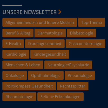
UNSERE NEWSLETTER
Allgemeinmedizin und Innere Medizin
Top-Thema
Beruf & Alltag
Dermatologie
Diabetologie
E-Health
Frauengesundheit
Gastroenterologie
Kardiologie
Kindergesundheit
Menschen & Leben
Neurologie/Psychiatrie
Onkologie
Ophthalmologie
Pneumologie
PolitKompass Gesundheit
Rechtssplitter
Rheumatologie
Seltene Erkrankungen