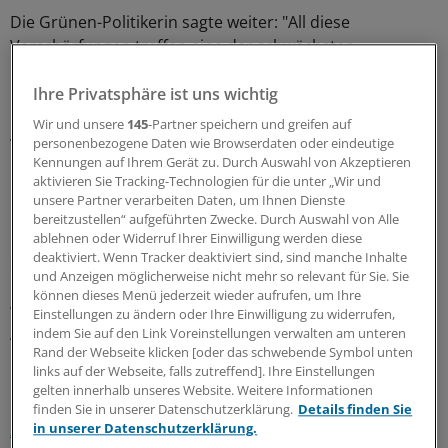
Die Grünen-Politikerin sagte weiter: "All diese
Verschärfungen treffen eine der schwächsten
Flüchtlingsgruppen, nämlich Menschen, die durch
Gewalt und Folter schwer traumatisiert sind, mit
Ihre Privatsphäre ist uns wichtig
besonderer Härte. Es darf nicht sein, dass die Anzahl
Wir und unsere
145
-Partner speichern und greifen auf
von Flüchtlingen dazu führt, dass wir Grundsätze der
personenbezogene Daten wie Browserdaten oder eindeutige
Kennungen auf Ihrem Gerät zu. Durch Auswahl von Akzeptieren
Menschlichkeit über Bord werfen."
aktivieren Sie Tracking-Technologien für die unter „Wir und
unsere Partner verarbeiten Daten, um Ihnen Dienste
Der Bundestag diskutiert über die geplante
bereitzustellen“ aufgeführten Zwecke. Durch Auswahl von Alle
Beschleunigung von Asylverfahren. Die Schnellverfahren
ablehnen oder Widerruf Ihrer Einwilligung werden diese
deaktiviert. Wenn Tracker deaktiviert sind, sind manche Inhalte
sind Teil des Asylpakets II, das Anfang des Monats vom
und Anzeigen möglicherweise nicht mehr so relevant für Sie. Sie
Kabinett beschlossen worden war. Erstmals beraten
können dieses Menü jederzeit wieder aufrufen, um Ihre
wird auch über die Absenkung der Hürden für die
Einstellungen zu ändern oder Ihre Einwilligung zu widerrufen,
Ausweisung von Ausländern, die Straftaten verübt
indem Sie auf den Link Voreinstellungen verwalten am unteren
Rand der Webseite klicken [oder das schwebende Symbol unten
haben.
(dpa)
links auf der Webseite, falls zutreffend]. Ihre Einstellungen
gelten innerhalb unseres Website. Weitere Informationen
Lesen Sie dazu auch:
Asylpaket II: BÄK kritisiert Gesetz
finden Sie in unserer Datenschutzerklärung.
Details finden Sie
zur vereinfachten Abschiebung
in unserer Datenschutzerklärung.