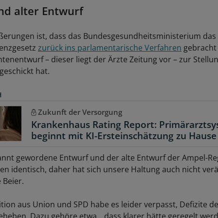
d alter Entwurf
ßerungen ist, dass das Bundesgesundheitsministerium das
enzgesetz
zurück ins parlamentarische Verfahren
gebracht
tenentwurf – dieser liegt der Ärzte Zeitung vor – zur Stel
geschickt hat.
H
Zukunft der Versorgung
Krankenhaus Rating Report: Primärarzts
beginnt mit KI-Ersteinschätzung zu Hause
nnt gewordene Entwurf und der alte Entwurf der Ampel-Re
en identisch, daher hat sich unsere Haltung auch nicht verä
 Beier.
tion aus Union und SPD habe es leider verpasst, Defizite de
eheben. Dazu gehöre etwa, „dass klarer hätte geregelt we