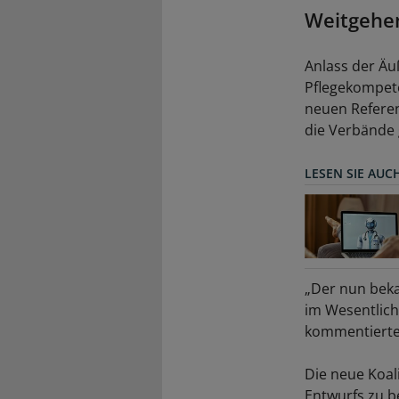
Weitgehen
Anlass der Äu
Pflegekompet
neuen Referen
die Verbände 
LESEN SIE AUC
„Der nun beka
im Wesentlich
kommentierte
Die neue Koali
Entwurfs zu b