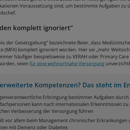
fikationen Voraussetzung sind, um bestimmte Aufgaben zu
dschef.
en komplett ignoriert“
is der Gesetzgebung“ bezeichnete Beier, dass Medizinisch
te (MFA) komplett ignoriert würden. Hier sei „mehr Weitsich
 immer häufiger beispielsweise zu VERAH oder Primary Car
würden, seien
für eine wohnortnahe Versorgung
unverzicht
rweiterte Kompetenzen? Das steht im E
igenverantwortliche Erbringung bestimmer Aufgaben durch
efachpersonen kann nach internationalen Erkenntnissen zu 
ichen Verbesserung der Versorgung führen
gilt vor allem beim Management chronischer Erkrankungen 
nten mit Demenz oder Diabetes