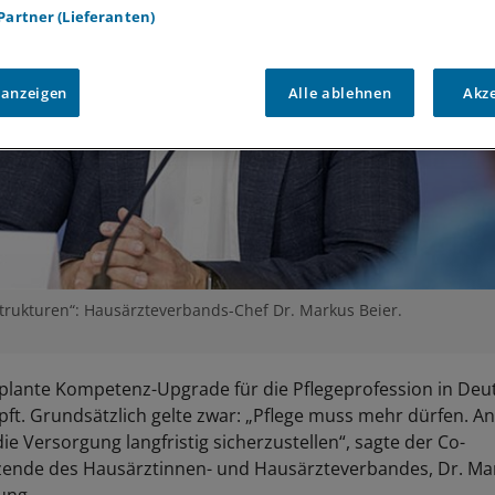
 Partner (Lieferanten)
 anzeigen
Alle ablehnen
Akz
rukturen“: Hausärzteverbands-Chef Dr. Markus Beier.
lante Kompetenz-Upgrade für die Pflegeprofession in Deu
ft. Grundsätzlich gelte zwar: „Pflege muss mehr dürfen. A
die Versorgung langfristig sicherzustellen“, sagte der Co-
ende des Hausärztinnen- und Hausärzteverbandes, Dr. Mar