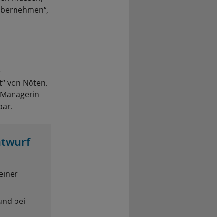
 übernehmen“,
e
t“ von Nöten.
e Managerin
bar.
ntwurf
einer
und bei