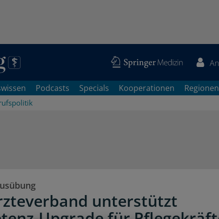
An
swissen
Podcasts
Specials
Kooperationen
Regionen
ufspolitik
Ausübung
zteverband unterstützt
enz-Upgrade für Pflegekräft