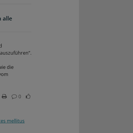
 alle
d
 auszuführen“.
ie die
 vom
0
es mellitus