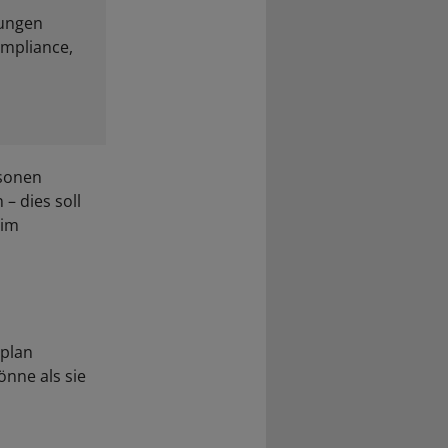
tungen
ompliance,
rsonen
– dies soll
eim
splan
önne als sie