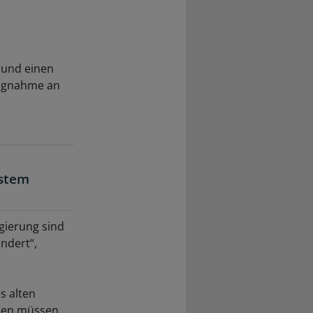
 und einen
lungnahme an
ystem
gierung sind
ndert“,
s alten
rden müssen,