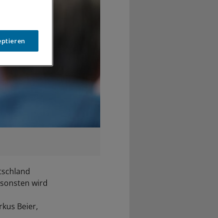
eptieren
tschland
nsonsten wird
kus Beier,