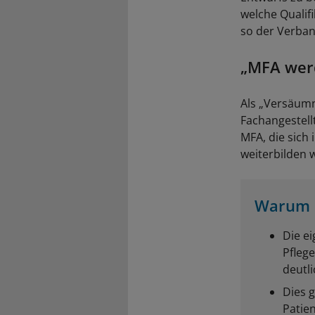
welche Quali
so der Verban
„MFA werd
Als „Versäumn
Fachangestell
MFA, die sich
weiterbilden 
Warum e
Die e
Pfleg
deutl
Dies 
Patie