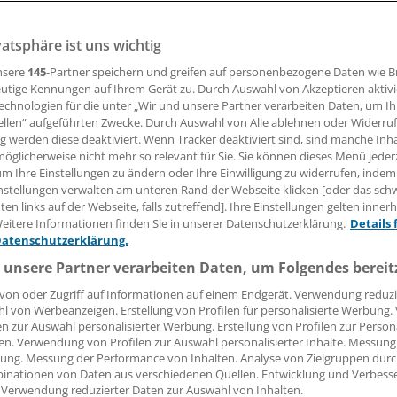
Bedingungen
vatsphäre ist uns wichtig
nsere
145
-Partner speichern und greifen auf personenbezogene Daten wie 
petenzgesetz ist zurück auf der politischen Agenda – die 
utige Kennungen auf Ihrem Gerät zu. Durch Auswahl von Akzeptieren aktivi
 Hausärzteverbands-Chef Beier betont, Pflege müsse mehr
echnologien für die unter „Wir und unsere Partner verarbeiten Daten, um I
 er vor Parallelstrukturen.
ellen“ aufgeführten Zwecke. Durch Auswahl von Alle ablehnen oder Widerruf
ng werden diese deaktiviert. Wenn Tracker deaktiviert sind, sind manche Inh
öglicherweise nicht mehr so relevant für Sie. Sie können dieses Menü jeder
um Ihre Einstellungen zu ändern oder Ihre Einwilligung zu widerrufen, indem
04.07.2025, 05:00 Uhr
nstellungen verwalten am unteren Rand der Webseite klicken [oder das sc
en links auf der Webseite, falls zutreffend]. Ihre Einstellungen gelten inner
eitere Informationen finden Sie in unserer Datenschutzerklärung.
Details 
Datenschutzerklärung.
 unsere Partner verarbeiten Daten, um Folgendes bereit
von oder Zugriff auf Informationen auf einem Endgerät. Verwendung reduzi
l von Werbeanzeigen. Erstellung von Profilen für personalisierte Werbung
en zur Auswahl personalisierter Werbung. Erstellung von Profilen zur Person
en. Verwendung von Profilen zur Auswahl personalisierter Inhalte. Messung
ung. Messung der Performance von Inhalten. Analyse von Zielgruppen durch
inationen von Daten aus verschiedenen Quellen. Entwicklung und Verbess
 Verwendung reduzierter Daten zur Auswahl von Inhalten.