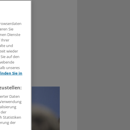
Browserdaten
Diskussion
eren Sie
 dürfen.
hnen Dienste
 Ihrer
alte und
zeit wieder
 Sie auf den
hwebende
halb unseres
finden Sie in
0
zustellen:
erter Daten
. Verwendung
alisierung
 der
 Statistiken
erung der