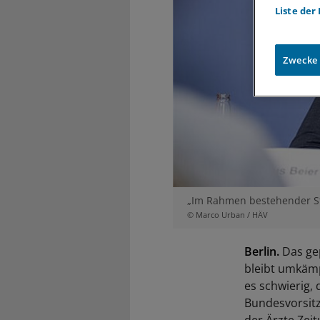
Liste der
Zwecke
„Im Rahmen bestehender St
© Marco Urban / HÄV
Berlin.
Das gep
bleibt umkämp
es schwierig, 
Bundesvorsitz