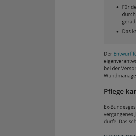
Für d
durch
gerad
Das k
Der
Entwurf f
eigenverantwo
bei der Vers
Wundmanagem
Pflege ka
Ex-Bundesgesu
vergangenes J
dürfe. Das sc