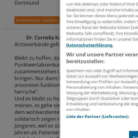
Dortmund
von Alle ablehnen oder Widerruf Ihrer 
deaktiviert sind, sind manche Inhalte 
Sie. Sie können dieses Menü jederzeit 
Ihre Einwilligung zu widerrufen, indem
unteren Rand der Webseite klicken [od
Webseite, falls zutreffend]. Ihre Einst
Dr. Cornelia Karopka
17.08.2012
07:56 Uhr
Informationen finden Sie in unserer Da
Ärzteverbände gefordert
Datenschutzerklärung.
Wir und unsere Partner vera
Bleibt zu hoffen, dass im Falle der tatsächlichen
bereitzustellen:
Punktwertabsenkung alle Ärzteverbände ein Mal
Speichern von oder Zugriff auf Inform
zusammenstehen und ihre Mitglieder zum Handeln
Daten zur Auswahl von Werbeanzeigen. E
bringen. Nur dann haben wir eine Chance,
Verwendung von Profilen zur Auswahl pe
ansonsten funktioniert das alte Prinzip "Teile und
Personalisierung von Inhalten. Verwend
herrsche".
Messung der Werbeleistung. Messung d
Und es bleibt zu hoffen,dass auch die Kollegen, die
Zielgruppen durch Statistiken oder Ko
Entwicklung und Verbesserung der Ang
meinen, es gehe sie alles nichts mehr an, weil sie
von Inhalten.
dem wohlverdienten Ruhestand nahe sind, sich
Liste der Partner (Lieferanten)
solidarisch zeigen mit den wenigen verbleibenden
Jüngeren, weil es sonst auch sie in den nächsten
Jahren als Patienten erwischen könnte, dass es
Zw