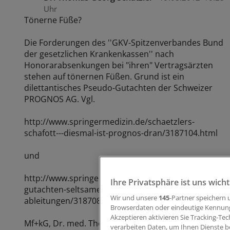
Uhr
Tönerne Füße?
Die Forderungen des ''GKV-Spitzenverbandes Bund
der gesetzlichen Krankenkassen'' nach
Honorarabsenkungen bei "ihren" Vertragsärzten
stehen auf tönernen Füßen. Grund ist ein
dilettantisches Pseudo-Gutachten der Schweizer
PROGNOS AG. Vgl.
http://www.springermedizin.de/schaetzlers-
schafott---diesmal-ist-prognos-dran/3187104.html
und
http://www.springermedizin.de/prognos-
Ihre Privatsphäre ist uns wicht
gutachten-seltsame-zahlen-tollkuehne-
Wir und unsere
145
-Partner speichern
ableitungen/3187080.html
Browserdaten oder eindeutige Kennung
Akzeptieren aktivieren Sie Tracking-Tec
Mf+kG, Dr. med. Thomas G. Schätzler, FAfAM
verarbeiten Daten, um Ihnen Dienste b