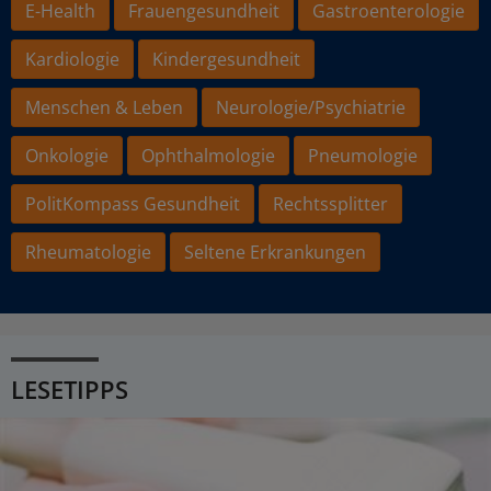
E-Health
Frauengesundheit
Gastroenterologie
Kardiologie
Kindergesundheit
Menschen & Leben
Neurologie/Psychiatrie
Onkologie
Ophthalmologie
Pneumologie
PolitKompass Gesundheit
Rechtssplitter
Rheumatologie
Seltene Erkrankungen
LESETIPPS