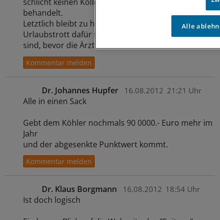
schlicht keinen Kollegen mehr gibt, der sie
behandelt.
Letztlich bleibt zu hoffen, dass nicht der allgemeine
Alle ableh
Urlaubstrott dafür sorgt, dass alle Messen gelesen
sind, bevor die Ärzte aufwachen.
Dr. Johannes Hupfer
16.08.2012
21:21 Uhr
Alle in einen Sack
Gebt dem Köhler nochmals 90 0000.- Euro mehr im
Jahr
und der abgesenkte Punktwert kommt.
Dr. Klaus Borgmann
16.08.2012
18:54 Uhr
Ist doch logisch