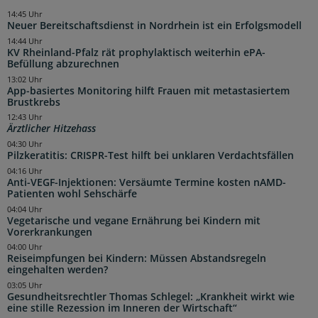
14:45 Uhr
Neuer Bereitschaftsdienst in Nordrhein ist ein Erfolgsmodell
14:44 Uhr
KV Rheinland-Pfalz rät prophylaktisch weiterhin ePA-
Befüllung abzurechnen
13:02 Uhr
App-basiertes Monitoring hilft Frauen mit metastasiertem
Brustkrebs
12:43 Uhr
Ärztlicher Hitzehass
04:30 Uhr
Pilzkeratitis: CRISPR-Test hilft bei unklaren Verdachtsfällen
04:16 Uhr
Anti-VEGF-Injektionen: Versäumte Termine kosten nAMD-
Patienten wohl Sehschärfe
04:04 Uhr
Vegetarische und vegane Ernährung bei Kindern mit
Vorerkrankungen
04:00 Uhr
Reiseimpfungen bei Kindern: Müssen Abstandsregeln
eingehalten werden?
03:05 Uhr
Gesundheitsrechtler Thomas Schlegel: „Krankheit wirkt wie
eine stille Rezession im Inneren der Wirtschaft“