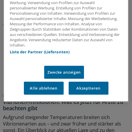
Werbung. Verwendung von Profilen zur Auswahl
05.08.2026
personalisierter Werbung. Erstellung von Profilen zur
Personalisierung von Inhalten. Verwendung von Profilen zur
Auswahl personalisierter Inhalte. Messung der Werbeleistung.
Künstliche Intelligenz
Messung der Performance von Inhalten. Analyse von
Bei urologischen Problemen: Fragen Sie Chatbot
Zielgruppen durch Statistiken oder Kombinationen von Daten
aus verschiedenen Quellen. Entwicklung und Verbesserung der
„Urobert“
Angebote. Verwendung reduzierter Daten zur Auswahl von
Nein, es ist nicht immer Krebs: Anders als die üblichen
Inhalten.
Suchmaschinen im Internet will das Chat-Angebot der
Liste der Partner (Lieferanten)
Uro-GmbH Nordrhein sachlicher informieren und
erstmal beruhigen statt zu verunsichern.
Zwecke anzeigen
31.07.2026
Alle ablehnen
Akzeptieren
Infektionsgefahr
Vibrionen-Infektionen: Was es jetzt für Ärzte zu
beachten gibt
Aufgrund steigender Temperaturen breiten sich
Vibrionenarten aus – und zwar früher und stärker als
sonst. Ein Überblick zur aktuellen Lage und zu den