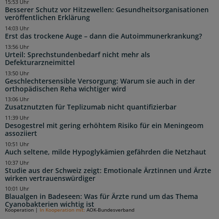
15:53 Uhr
Besserer Schutz vor Hitzewellen: Gesundheitsorganisationen
veröffentlichen Erklärung
14:03 Uhr
Erst das trockene Auge – dann die Autoimmunerkrankung?
13:56 Uhr
Urteil: Sprechstundenbedarf nicht mehr als
Defekturarzneimittel
13:50 Uhr
Geschlechtersensible Versorgung: Warum sie auch in der
orthopädischen Reha wichtiger wird
13:06 Uhr
Zusatznutzten für Teplizumab nicht quantifizierbar
11:39 Uhr
Desogestrel mit gering erhöhtem Risiko für ein Meningeom
assoziiert
10:51 Uhr
Auch seltene, milde Hypoglykämien gefährden die Netzhaut
10:37 Uhr
Studie aus der Schweiz zeigt: Emotionale Ärztinnen und Ärzte
wirken vertrauenswürdiger
10:01 Uhr
Blaualgen in Badeseen: Was für Ärzte rund um das Thema
Cyanobakterien wichtig ist
Kooperation
|
In Kooperation mit:
AOK-Bundesverband