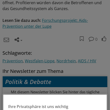
öffnet. Profitieren würden davon die Betroffenen und
das Gesundheitssystem als Ganzes.
Lesen Sie dazu auch:
Forschungsprojekt: Aids-
Prävention unter der Lupe
0
Schlagworte:
Prävention
Westfalen-Lippe
Nordrhein
AIDS / HIV
Ihr Newsletter zum Thema
Politik & Debatte
Mit diesem Newsletter blicken Sie hinter das tägliche
Geschehen in der Gesundheitspolitik. Mit Analysen,
Hintergründen und einem Blick auf Themen, die die Agenda
Ihre Privatsphäre ist uns wichtig
bestimmen.