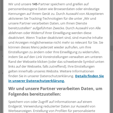
Wir und unsere
145
-Partner speichern und greifen auf
personenbezogene Daten wie Browserdaten oder eindeutige
14-tägig, donnerstags
Kennungen auf Ihrem Gerät zu. Durch Auswahl von Akzeptieren
aktivieren Sie Tracking-Technologien für die unter „Wir und
unsere Partner verarbeiten Daten, um Ihnen Dienste
Zum Abonnieren bitte anmelden
bereitzustellen“ aufgeführten Zwecke. Durch Auswahl von Alle
ablehnen oder Widerruf Ihrer Einwilligung werden diese
deaktiviert. Wenn Tracker deaktiviert sind, sind manche Inhalte
und Anzeigen möglicherweise nicht mehr so relevant für Sie. Sie
können dieses Menü jederzeit wieder aufrufen, um Ihre
Einstellungen zu ändern oder Ihre Einwilligung zu widerrufen,
indem Sie auf den Link Voreinstellungen verwalten am unteren
MEHR ZUM THEMA
Rand der Webseite klicken [oder das schwebende Symbol unten
links auf der Webseite, falls zutreffend]. Ihre Einstellungen
gelten innerhalb unseres Website. Weitere Informationen
Plaques bewerten
finden Sie in unserer Datenschutzerklärung.
Details finden Sie
Screening mittels Koronar-CT: Was das bringen
in unserer Datenschutzerklärung.
könnte
Wir und unsere Partner verarbeiten Daten, um
Moderne CT-Geräte können Koronargefäße sichtbar
Folgendes bereitzustellen:
machen. Sie können aber auch atherosklerotischen
Gefäßschäden tief in die Plaque-Seele blicken. Hat die
Speichern von oder Zugriff auf Informationen auf einem
Endgerät. Verwendung reduzierter Daten zur Auswahl von
Koronar-CT eine große Screening-Zukunft?
Werbeanzeigen. Erstellung von Profilen für personalisierte