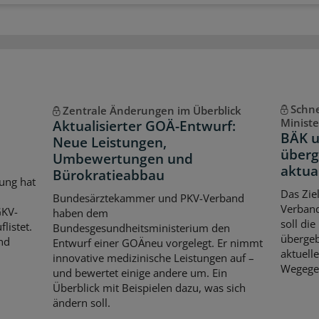
Schne
Zentrale Änderungen im Überblick
Minist
Aktualisierter GOÄ-Entwurf:
BÄK u
Neue Leistungen,
über
Umbewertungen und
aktua
Bürokratieabbau
ung hat
Das Zie
Bundesärztekammer und PKV-Verband
Verband
GKV-
haben dem
soll die
listet.
Bundesgesundheitsministerium den
übergeb
nd
Entwurf einer GOÄneu vorgelegt. Er nimmt
aktuell
innovative medizinische Leistungen auf –
Wegege
und bewertet einige andere um. Ein
Überblick mit Beispielen dazu, was sich
ändern soll.