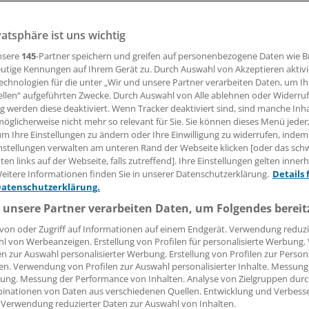
vatsphäre ist uns wichtig
10.07.2018, 15:02 Uhr
nsere
145
-Partner speichern und greifen auf personenbezogene Daten wie 
utige Kennungen auf Ihrem Gerät zu. Durch Auswahl von Akzeptieren aktivi
echnologien für die unter „Wir und unsere Partner verarbeiten Daten, um I
ellen“ aufgeführten Zwecke. Durch Auswahl von Alle ablehnen oder Widerruf
MAIN.
Der
Vorschlag des Sachverständigenrates zur Begut
ng werden diese deaktiviert. Wenn Tracker deaktiviert sind, sind manche Inh
im Gesundheitswesen,
regionale Obergrenzen für den Praxis
öglicherweise nicht mehr so relevant für Sie. Sie können dieses Menü jeder
um Ihre Einstellungen zu ändern oder Ihre Einwilligung zu widerrufen, indem
und damit insbesondere den Handel über den ideellen Praxi
nstellungen verwalten am unteren Rand der Webseite klicken [oder das sc
owie Arztsitze zeitlich zu begrenzen, stößt in Hessen auf g
en links auf der Webseite, falls zutreffend]. Ihre Einstellungen gelten inner
 Wert einer abzugebenden Praxis lasse sich nicht allein au
eitere Informationen finden Sie in unserer Datenschutzerklärung.
Details 
ttung und etwa die Immobilie – reduzieren, mahnen die
Datenschutzerklärung.
mmer und die KV in einer gemeinsamen Mitteilung.
 unsere Partner verarbeiten Daten, um Folgendes bereit
von oder Zugriff auf Informationen auf einem Endgerät. Verwendung reduzi
rt sei "das Resultat einer langjährigen ärztlichen Arbeit, mi
l von Werbeanzeigen. Erstellung von Profilen für personalisierte Werbung
r Patienten nachhaltig erworben wurde", so Hessens Kamm
en zur Auswahl personalisierter Werbung. Erstellung von Profilen zur Person
en. Verwendung von Profilen zur Auswahl personalisierter Inhalte. Messung
 von Knoblauch zu Hatzbach. Ein extern geschätzter Sachwer
ung. Messung der Performance von Inhalten. Analyse von Zielgruppen durch
en nicht.
inationen von Daten aus verschiedenen Quellen. Entwicklung und Verbess
 Verwendung reduzierter Daten zur Auswahl von Inhalten.