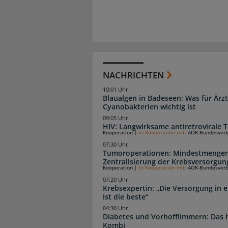
NACHRICHTEN
10:01 Uhr
Blaualgen in Badeseen: Was für Är
Cyanobakterien wichtig ist
09:05 Uhr
HIV: Langwirksame antiretrovirale T
Kooperation
|
In Kooperation mit:
AOK-Bundesver
07:30 Uhr
Tumoroperationen: Mindestmengen
Zentralisierung der Krebsversorgun
Kooperation
|
In Kooperation mit:
AOK-Bundesver
07:20 Uhr
Krebsexpertin: „Die Versorgung in e
ist die beste“
04:30 Uhr
Diabetes und Vorhofflimmern: Das hi
Kombi