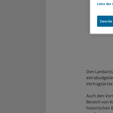
Liste der
Zwecke
Den Landarzt
extrabudgetär 
Vertragsärzte
Auch den Vor
Bereich von Kö
historischen 