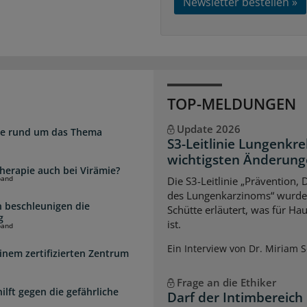
Newsletter bestellen »
TOP-MELDUNGEN
Update 2026
zte rund um das Thema
S3-Leitlinie Lungenkre
wichtigsten Änderun
herapie auch bei Virämie?
band
Die S3-Leitlinie „Prävention,
des Lungenkarzinoms“ wurde a
 beschleunigen die
Schütte erläutert, was für Ha
g
ist.
band
Ein Interview von Dr. Miriam 
inem zertifizierten Zentrum
Frage an die Ethiker
lft gegen die gefährliche
Darf der Intimbereich