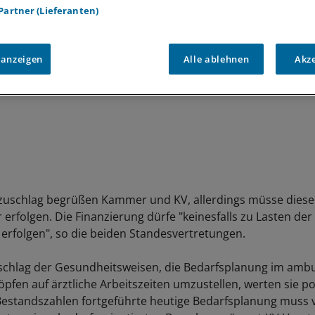
 Partner (Lieferanten)
 anzeigen
Alle ablehnen
Akz
zuschlag begrüßen Kammer und KV, allerdings müsse diese
erfolgen. Die Finanzierung dürfe "keinesfalls zu Lasten der
 erfolgen", so die beiden Standesvertretungen.
schlag der Gesundheitsweisen, die Bedarfsplanung im amb
pfen auf ärztliche Arbeitszeiten umzustellen, werten sie pos
Bestandszahlen fortgeführte heutige Bedarfsplanung muss 