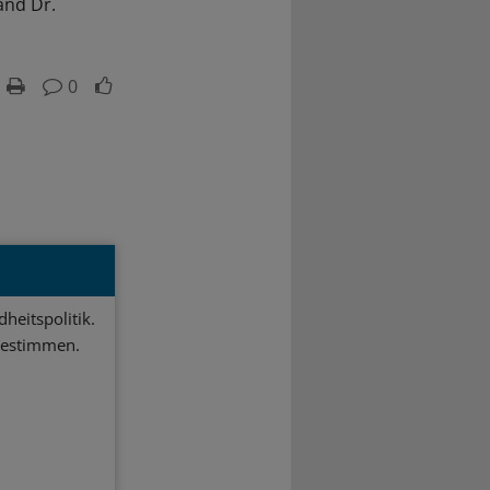
and Dr.
0
heitspolitik.
bestimmen.