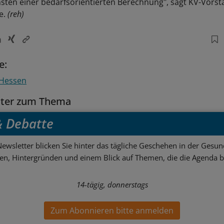
ten einer bedarfsorientierten Berechnung", sagt KV-Vorst
e.
(reh)
e:
Hessen
tter zum Thema
 & Debatte
ewsletter blicken Sie hinter das tägliche Geschehen in der Gesund
sen, Hintergründen und einem Blick auf Themen, die die Agenda 
14-tägig, donnerstags
Zum Abonnieren bitte anmelden