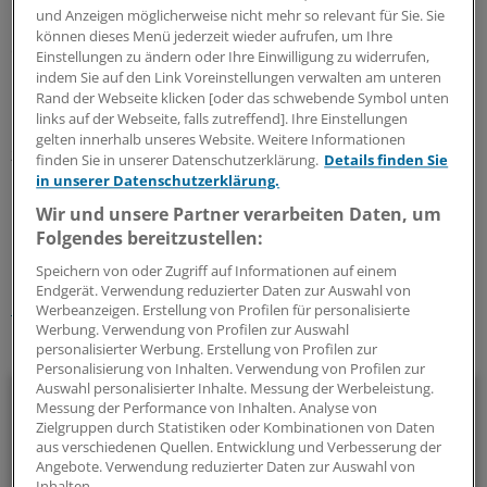
und Anzeigen möglicherweise nicht mehr so relevant für Sie. Sie
mit dem Anbieter Teleclinic. Interessierte Ärzte könnten
können dieses Menü jederzeit wieder aufrufen, um Ihre
dort freie Kapazitäten melden. "Das ist ein wirklich
Einstellungen zu ändern oder Ihre Einwilligung zu widerrufen,
überzeugendes System zur Entlastung und
indem Sie auf den Link Voreinstellungen verwalten am unteren
Rand der Webseite klicken [oder das schwebende Symbol unten
Entkrampfung des Notdiensts", sagte der Kammer-
links auf der Webseite, falls zutreffend]. Ihre Einstellungen
Präsident. Ob es tatsächlich zum Einsatz kommt, soll
gelten innerhalb unseres Website. Weitere Informationen
zeitnah entschieden werden.
(iss)
finden Sie in unserer Datenschutzerklärung.
Details finden Sie
in unserer Datenschutzerklärung.
0
Wir und unsere Partner verarbeiten Daten, um
Folgendes bereitzustellen:
Schlagworte:
Speichern von oder Zugriff auf Informationen auf einem
Endgerät. Verwendung reduzierter Daten zur Auswahl von
Berufspolitik
Rettungswesen
Westfalen-Lippe
Werbeanzeigen. Erstellung von Profilen für personalisierte
Werbung. Verwendung von Profilen zur Auswahl
Ihr Newsletter zum Thema
personalisierter Werbung. Erstellung von Profilen zur
Personalisierung von Inhalten. Verwendung von Profilen zur
Auswahl personalisierter Inhalte. Messung der Werbeleistung.
Politik & Debatte
Messung der Performance von Inhalten. Analyse von
Zielgruppen durch Statistiken oder Kombinationen von Daten
Mit diesem Newsletter blicken Sie hinter das tägliche
aus verschiedenen Quellen. Entwicklung und Verbesserung der
Angebote. Verwendung reduzierter Daten zur Auswahl von
Geschehen in der Gesundheitspolitik. Mit Analysen,
Inhalten.