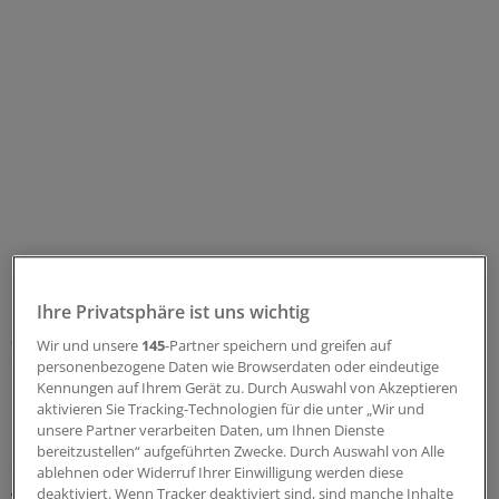
Um die Versorgung der Notfall-Patienten noch
Ihre Privatsphäre ist uns wichtig
zielgerichteter zu gestalten, werde zurzeit der Einsatz
Wir und unsere
145
-Partner speichern und greifen auf
eines ergänzenden Systems geprüft: Wenn nach der
personenbezogene Daten wie Browserdaten oder eindeutige
Ersteinschätzung klar ist, dass der Patient weder einen
Kennungen auf Ihrem Gerät zu. Durch Auswahl von Akzeptieren
aktivieren Sie Tracking-Technologien für die unter „Wir und
Rettungswagen noch einen Hausbesuch benötigt,
unsere Partner verarbeiten Daten, um Ihnen Dienste
könnte der Disponent ihm eine Online-Sprechstunde
bereitzustellen“ aufgeführten Zwecke. Durch Auswahl von Alle
oder ein Video-Chat mit einem niedergelassenen Arzt
ablehnen oder Widerruf Ihrer Einwilligung werden diese
deaktiviert. Wenn Tracker deaktiviert sind, sind manche Inhalte
vermitteln. Möglich wäre das durch die Zusammenarbeit