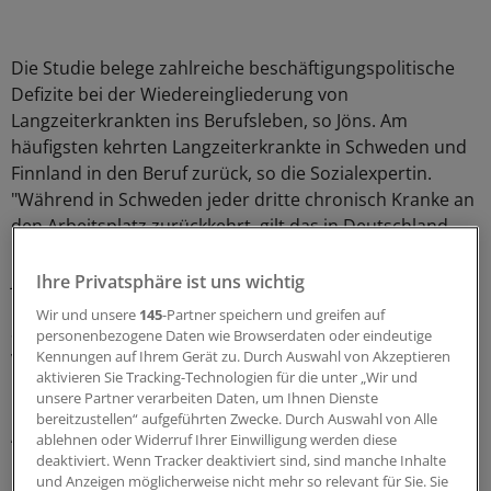
Die Studie belege zahlreiche beschäftigungspolitische
Defizite bei der Wiedereingliederung von
Langzeiterkrankten ins Berufsleben, so Jöns. Am
häufigsten kehrten Langzeiterkrankte in Schweden und
Finnland in den Beruf zurück, so die Sozialexpertin.
"Während in Schweden jeder dritte chronisch Kranke an
den Arbeitsplatz zurückkehrt, gilt das in Deutschland
nur für jeden vierten und in Griechenland sogar nur für
jeden zehnten", so Jöns.
Ihre Privatsphäre ist uns wichtig
Wir und unsere
145
-Partner speichern und greifen auf
Sie fordert eine EU-weit einheitliche Definition sowohl
personenbezogene Daten wie Browserdaten oder eindeutige
von chronisch Kranken als auch von Menschen mit
Kennungen auf Ihrem Gerät zu. Durch Auswahl von Akzeptieren
aktivieren Sie Tracking-Technologien für die unter „Wir und
Behinderungen. "Hier liegt eine große Chance für die
unsere Partner verarbeiten Daten, um Ihnen Dienste
laufenden parlamentarischen Beratungen zur neuen
bereitzustellen“ aufgeführten Zwecke. Durch Auswahl von Alle
Antidiskriminierungsrichtlinie" so die Politikerin. Ferner
ablehnen oder Widerruf Ihrer Einwilligung werden diese
müsse es ein eindeutiges Verbot der
deaktiviert. Wenn Tracker deaktiviert sind, sind manche Inhalte
und Anzeigen möglicherweise nicht mehr so relevant für Sie. Sie
Beschäftigungsdiskriminierung für chronisch Kranke