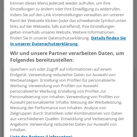
können dieses Menü jederzeit wieder aufrufen, um Ihre
geben.
Einstellungen zu ändern oder Ihre Einwilligung zu widerrufen,
indem Sie auf den Link Voreinstellungen verwalten am unteren
Rand der Webseite klicken [oder das schwebende Symbol unten
0
links auf der Webseite, falls zutreffend]. Ihre Einstellungen
gelten innerhalb unseres Website. Weitere Informationen
finden Sie in unserer Datenschutzerklärung.
Details finden Sie
Schlagworte:
in unserer Datenschutzerklärung.
Berufspolitik
Wir und unsere Partner verarbeiten Daten, um
Folgendes bereitzustellen:
Ihr Newsletter zum Thema
Speichern von oder Zugriff auf Informationen auf einem
Politik & Debatte
Endgerät. Verwendung reduzierter Daten zur Auswahl von
Werbeanzeigen. Erstellung von Profilen für personalisierte
Werbung. Verwendung von Profilen zur Auswahl
Mit diesem Newsletter blicken Sie hinter das tägliche
personalisierter Werbung. Erstellung von Profilen zur
Geschehen in der Gesundheitspolitik. Mit Analysen,
Personalisierung von Inhalten. Verwendung von Profilen zur
Auswahl personalisierter Inhalte. Messung der Werbeleistung.
Hintergründen und einem Blick auf Themen, die die Agenda
Messung der Performance von Inhalten. Analyse von
bestimmen.
Zielgruppen durch Statistiken oder Kombinationen von Daten
aus verschiedenen Quellen. Entwicklung und Verbesserung der
Angebote. Verwendung reduzierter Daten zur Auswahl von
14-tägig, donnerstags
Inhalten.
Liste der Partner (Lieferanten)