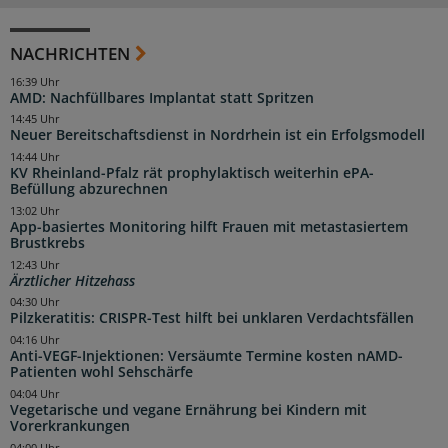
NACHRICHTEN
16:39 Uhr
AMD: Nachfüllbares Implantat statt Spritzen
14:45 Uhr
Neuer Bereitschaftsdienst in Nordrhein ist ein Erfolgsmodell
14:44 Uhr
KV Rheinland-Pfalz rät prophylaktisch weiterhin ePA-
Befüllung abzurechnen
13:02 Uhr
App-basiertes Monitoring hilft Frauen mit metastasiertem
Brustkrebs
12:43 Uhr
Ärztlicher Hitzehass
04:30 Uhr
Pilzkeratitis: CRISPR-Test hilft bei unklaren Verdachtsfällen
04:16 Uhr
Anti-VEGF-Injektionen: Versäumte Termine kosten nAMD-
Patienten wohl Sehschärfe
04:04 Uhr
Vegetarische und vegane Ernährung bei Kindern mit
Vorerkrankungen
04:00 Uhr