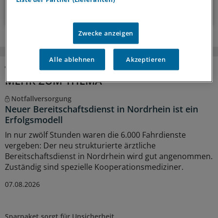
Zum Abonnieren bitte anmelden
Zwecke anzeigen
Alle ablehnen
Akzeptieren
MEHR ZUM THEMA
Notfallversorgung
Neuer Bereitschaftsdienst in Nordrhein ist ein
Erfolgsmodell
In nur zwölf Stunden waren die 6.000 Fahrdienste
vergeben: Der neu strukturierte ärztliche
Bereitschaftsdienst in Nordrhein wird gut angenommen.
Zuständig sind spezielle Kooperationsmediziner.
07.08.2026
Sparpaket sorgt für Unsicherheit