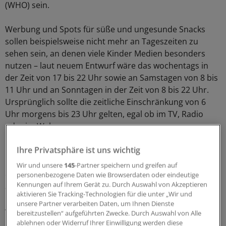
(WHO) sein.
Werbung und Spots für süße und ungesunde Snacks
sollen beispielsweise nicht mehr an Tageszeiten zu
sehen sein, an denen viele Kinder Medien besonders
nutzen – laut neuem Entwurf wäre das wochentags in
der Zeit von 17 bis 22 Uhr sowie an Samstagen von 8 bis
11 Uhr und an Sonntagen in der Zeit von 8 bis 22 Uhr.
Ursprünglich sollte die zeitliche Einschränkung von 6
Uhr morgens bis 23 Uhr gelten, egal ob im TV, Radio
oder im Web.
Krankenkassen,
Ärztekammern
und Ärzteverbände,
Ihre Privatsphäre ist uns wichtig
Fachgesellschaften sowie Verbraucherschützer pochen
Wir und unsere
145
-Partner speichern und greifen auf
darauf, dass die Werbeeinschränkungen möglichst breit
personenbezogene Daten wie Browserdaten oder eindeutige
Kennungen auf Ihrem Gerät zu. Durch Auswahl von Akzeptieren
ausfallen. Die
Süßwarenindustrie
stemmt sich dagegen
aktivieren Sie Tracking-Technologien für die unter „Wir und
und spricht von unverhältnismäßigen und
unsere Partner verarbeiten Daten, um Ihnen Dienste
verfassungsrechtlich bedenklichen Plänen.
bereitzustellen“ aufgeführten Zwecke. Durch Auswahl von Alle
ablehnen oder Widerruf Ihrer Einwilligung werden diese