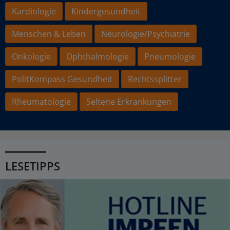
Kardiologie
Kindergesundheit
Menschen & Leben
Neurologie/Psychiatrie
Onkologie
Ophthalmologie
Pneumologie
PolitKompass Gesundheit
Rechtssplitter
Rheumatologie
Seltene Erkrankungen
LESETIPPS