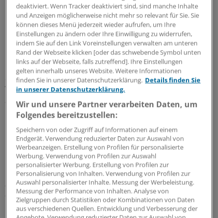
deaktiviert. Wenn Tracker deaktiviert sind, sind manche Inhalte
Pläne hängen in der Ampel-Koalition fest
und Anzeigen möglicherweise nicht mehr so relevant für Sie. Sie
können dieses Menü jederzeit wieder aufrufen, um Ihre
Kritik kommt auch aus den Reihen der
Einstellungen zu ändern oder Ihre Einwilligung zu widerrufen,
Koalitionspartner. Der FDP gehen die angedachten
indem Sie auf den Link Voreinstellungen verwalten am unteren
Rand der Webseite klicken [oder das schwebende Symbol unten
Einschränkungen zu weit. Mit Blick auf die SPD erklärte
links auf der Webseite, falls zutreffend]. Ihre Einstellungen
Özdemir, seine Wahrnehmung sei, dass sich die
gelten innerhalb unseres Website. Weitere Informationen
Sozialdemokraten bei der Frage der
finden Sie in unserer Datenschutzerklärung.
Details finden Sie
Werbebeschränkung nicht sperrten – das habe ihm
in unserer Datenschutzerklärung.
auch SPD-Parteichef Lars Klingbeil bestätigt.
Wir und unsere Partner verarbeiten Daten, um
Folgendes bereitzustellen:
Klingbeil hatte unlängst in der „Lebensmittelzeitung“
Speichern von oder Zugriff auf Informationen auf einem
Gesprächsbedarf beim Thema angemeldet. Özdemir
Endgerät. Verwendung reduzierter Daten zur Auswahl von
betonte, er ziehe keine „roten Linien“. Für ihn gelte, was
Werbeanzeigen. Erstellung von Profilen für personalisierte
Werbung. Verwendung von Profilen zur Auswahl
im Koalitionsvertrag stehe.
personalisierter Werbung. Erstellung von Profilen zur
Personalisierung von Inhalten. Verwendung von Profilen zur
„In Kürze“ solle auch ein Entwurf für die ebenfalls
Auswahl personalisierter Inhalte. Messung der Werbeleistung.
Messung der Performance von Inhalten. Analyse von
angekündigte Ernährungsstrategie in die
Zielgruppen durch Statistiken oder Kombinationen von Daten
Ressortabstimmung gehen, kündigte Özdemir an.
aus verschiedenen Quellen. Entwicklung und Verbesserung der
Eckpunkte habe das Kabinett Ende 2022 verabschiedet.
Angebote. Verwendung reduzierter Daten zur Auswahl von