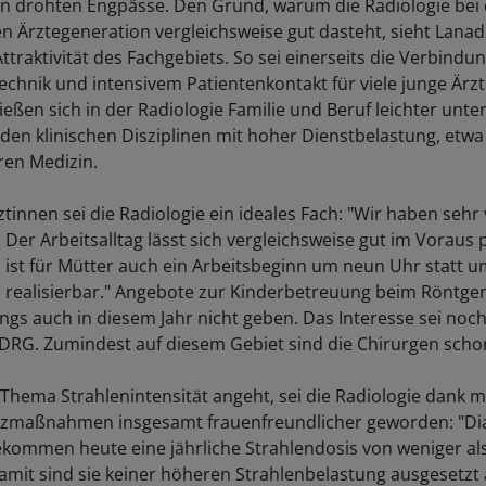
 drohten Engpässe. Den Grund, warum die Radiologie bei 
 Ärztegeneration vergleichsweise gut dasteht, sieht Lanadi
traktivität des Fachgebiets. So sei einerseits die Verbindu
chnik und intensivem Patientenkontakt für viele junge Ärz
ießen sich in der Radiologie Familie und Beruf leichter unte
 den klinischen Disziplinen mit hoher Dienstbelastung, etwa
ren Medizin.
tinnen sei die Radiologie ein ideales Fach: "Wir haben sehr 
n. Der Arbeitsalltag lässt sich vergleichsweise gut im Voraus 
en ist für Mütter auch ein Arbeitsbeginn um neun Uhr statt 
 realisierbar." Angebote zur Kinderbetreuung beim Röntg
ings auch in diesem Jahr nicht geben. Das Interesse sei noc
 DRG. Zumindest auf diesem Gebiet sind die Chirurgen schon
Thema Strahlenintensität angeht, sei die Radiologie dank 
tzmaßnahmen insgesamt frauenfreundlicher geworden: "Di
kommen heute eine jährliche Strahlendosis von weniger als 
Damit sind sie keiner höheren Strahlenbelastung ausgesetzt 