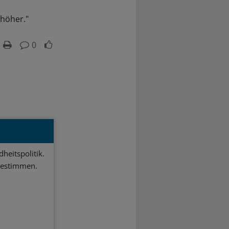
höher."
0
heitspolitik.
bestimmen.