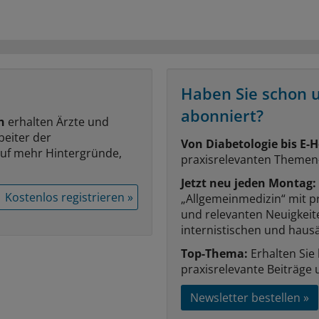
Haben Sie schon 
abonniert?
n
erhalten Ärzte und
beiter der
Von Diabetologie bis E-H
auf mehr Hintergründe,
praxisrelevanten Themen
Jetzt neu jeden Montag:
Kostenlos registrieren »
„Allgemeinmedizin“ mit p
und relevanten Neuigkei
internistischen und hausä
Top-Thema:
Erhalten Sie
praxisrelevante Beiträge 
Newsletter bestellen »