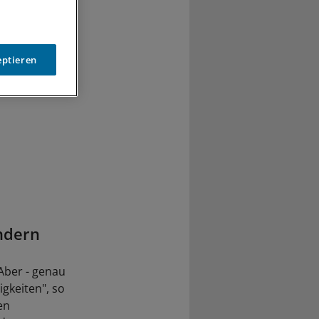
rd.
eptieren
ndern
Aber - genau
igkeiten", so
en