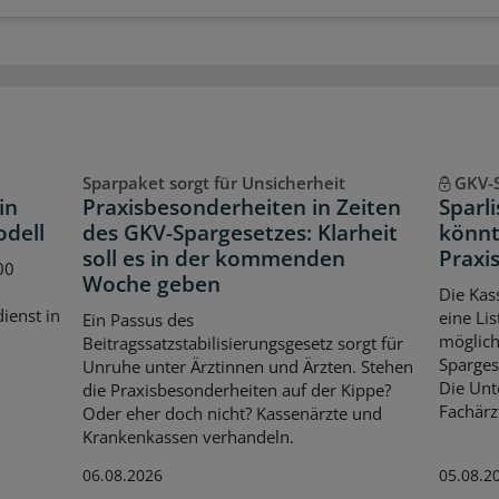
Sparpaket sorgt für Unsicherheit
GKV-
in
Praxisbesonderheiten in Zeiten
Sparl
odell
des GKV-Spargesetzes: Klarheit
könnt
soll es in der kommenden
Praxis
00
Woche geben
Die Kas
dienst in
eine Lis
Ein Passus des
möglich
Beitragssatzstabilisierungsgesetz sorgt für
Spargese
Unruhe unter Ärztinnen und Ärzten. Stehen
Die Unt
die Praxisbesonderheiten auf der Kippe?
Fachärz
Oder eher doch nicht? Kassenärzte und
Krankenkassen verhandeln.
06.08.2026
05.08.2