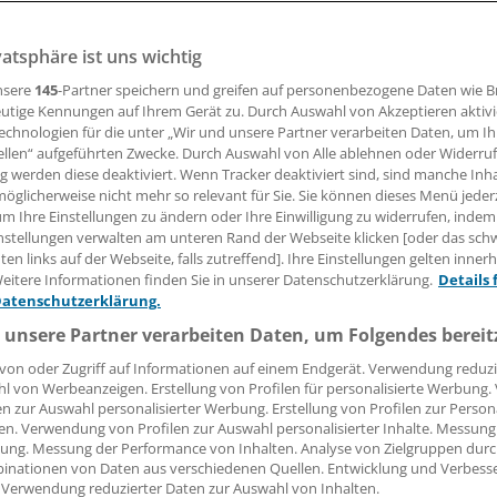
sehen den kommenden Jahren eher gelassen entgegen. Das
raktivität bei den jungen Kollegen, wie der Präsident der D
vatsphäre ist uns wichtig
schaft (DRG) betont hat.
nsere
145
-Partner speichern und greifen auf personenbezogene Daten wie 
utige Kennungen auf Ihrem Gerät zu. Durch Auswahl von Akzeptieren aktivi
echnologien für die unter „Wir und unsere Partner verarbeiten Daten, um I
05.06.2008, 05:00 Uhr
ellen“ aufgeführten Zwecke. Durch Auswahl von Alle ablehnen oder Widerruf
ng werden diese deaktiviert. Wenn Tracker deaktiviert sind, sind manche Inh
öglicherweise nicht mehr so relevant für Sie. Sie können dieses Menü jeder
um Ihre Einstellungen zu ändern oder Ihre Einwilligung zu widerrufen, indem
nstellungen verwalten am unteren Rand der Webseite klicken [oder das sc
en links auf der Webseite, falls zutreffend]. Ihre Einstellungen gelten inner
Beim 89. Deutschen Röntgenkongress hat D
eitere Informationen finden Sie in unserer Datenschutzerklärung.
Details 
Professor Michael Lanadio vom Universitäts
Datenschutzerklärung.
Gustav Carus in Dresden die Ergebnisse ei
 unsere Partner verarbeiten Daten, um Folgendes bereit
unter 750 zur fachärztlichen Weiterbildung 
Radiologen in Deutschland vorgestellt. Dana
von oder Zugriff auf Informationen auf einem Endgerät. Verwendung reduzi
l von Werbeanzeigen. Erstellung von Profilen für personalisierte Werbung
kommenden sechs Jahren voraussichtlich mi
en zur Auswahl personalisierter Werbung. Erstellung von Profilen zur Person
Ärztinnen:
Nachwuchsradiologen zu rechnen, die die
en. Verwendung von Profilen zur Auswahl personalisierter Inhalte. Messung
ltag lässt
Facharztprüfung ablegen. Dem stehen 1400 
ung. Messung der Performance von Inhalten. Analyse von Zielgruppen durch
adiologie
inationen von Daten aus verschiedenen Quellen. Entwicklung und Verbess
tätige Radiologen gegenüber, mit deren Au
ise gut im
 Verwendung reduzierter Daten zur Auswahl von Inhalten.
en.