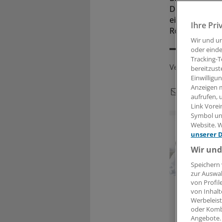
Deutschland 
eine hohe Att
Ihre Pri
Röntgengesell
Wir und u
oder einde
Tracking-T
Veröffentlicht:
bereitzust
Einwilligu
Anzeigen m
aufrufen, 
Link Vorei
Symbol unt
Website. W
unserer 
Wir und
Speichern 
zur Auswah
von Profil
Reizvoll für 
von Inhalt
Der Arbeitsal
Werbeleist
sich in der R
oder Komb
vergleichswe
Angebote.
Voraus plan