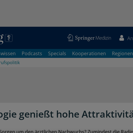
An
swissen
Podcasts
Specials
Kooperationen
Regionen
ufspolitik
ogie genießt hohe Attraktivit
 Sorgen um den ärztlichen Nachwuchs? Zumindest die Radio