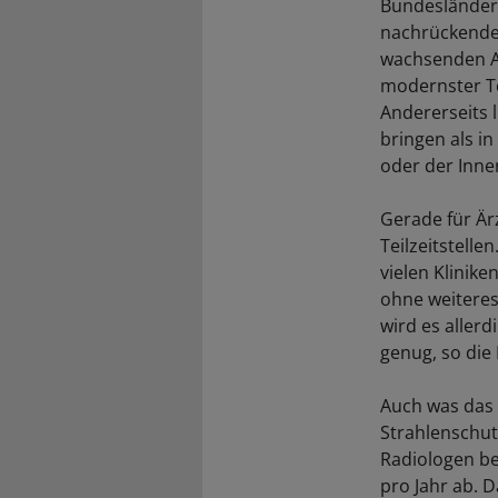
Bundesländern
nachrückenden
wachsenden At
modernster Te
Andererseits l
bringen als in
oder der Inne
Gerade für Ärz
Teilzeitstelle
vielen Klinik
ohne weiteres
wird es allerd
genug, so die
Auch was das 
Strahlenschu
Radiologen be
pro Jahr ab. 