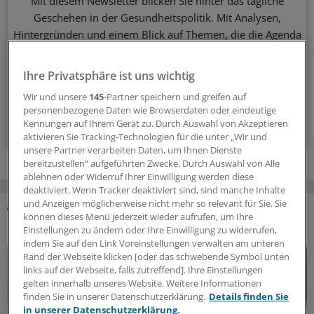
Mit diesem Newsletter blicken Sie hinter das tägliche
Geschehen in der Gesundheitspolitik. Mit Analysen,
Hintergründen und einem Blick auf Themen, die die Agenda
bestimmen.
Ihre Privatsphäre ist uns wichtig
14-tägig, donnerstags
Wir und unsere
145
-Partner speichern und greifen auf
personenbezogene Daten wie Browserdaten oder eindeutige
Kennungen auf Ihrem Gerät zu. Durch Auswahl von Akzeptieren
Zum Abonnieren bitte anmelden
aktivieren Sie Tracking-Technologien für die unter „Wir und
unsere Partner verarbeiten Daten, um Ihnen Dienste
bereitzustellen“ aufgeführten Zwecke. Durch Auswahl von Alle
ablehnen oder Widerruf Ihrer Einwilligung werden diese
deaktiviert. Wenn Tracker deaktiviert sind, sind manche Inhalte
und Anzeigen möglicherweise nicht mehr so relevant für Sie. Sie
können dieses Menü jederzeit wieder aufrufen, um Ihre
DAS KÖNNTE SIE AUCH INTERESSIEREN
Einstellungen zu ändern oder Ihre Einwilligung zu widerrufen,
indem Sie auf den Link Voreinstellungen verwalten am unteren
Rand der Webseite klicken [oder das schwebende Symbol unten
links auf der Webseite, falls zutreffend]. Ihre Einstellungen
gelten innerhalb unseres Website. Weitere Informationen
finden Sie in unserer Datenschutzerklärung.
Details finden Sie
in unserer Datenschutzerklärung.