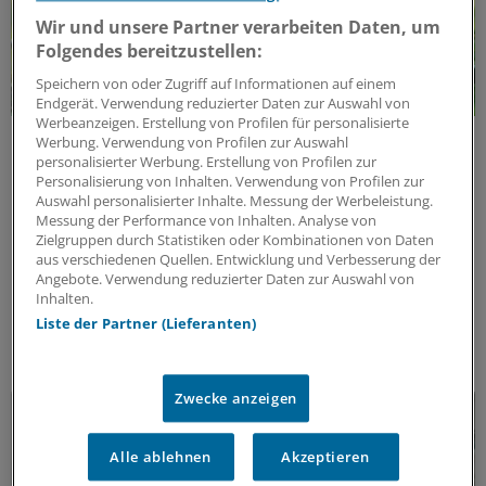
Wir und unsere Partner verarbeiten Daten, um
Folgendes bereitzustellen:
Speichern von oder Zugriff auf Informationen auf einem
Endgerät. Verwendung reduzierter Daten zur Auswahl von
Werbeanzeigen. Erstellung von Profilen für personalisierte
Klimawandel und Gesundheitswesen
Werbung. Verwendung von Profilen zur Auswahl
Klimaschutz und Gesundheit:
personalisierter Werbung. Erstellung von Profilen zur
Personalisierung von Inhalten. Verwendung von Profilen zur
Herausforderungen und Lösungen
Auswahl personalisierter Inhalte. Messung der Werbeleistung.
Was bedeutet der Klimawandel für die menschliche
Messung der Performance von Inhalten. Analyse von
Zielgruppen durch Statistiken oder Kombinationen von Daten
Gesundheit? Welche Menschen sind besonders
aus verschiedenen Quellen. Entwicklung und Verbesserung der
betroffen, wie können sie geschützt und auf
Angebote. Verwendung reduzierter Daten zur Auswahl von
Klimaextreme vorbereitet werden? Und was bedeutet
Inhalten.
das für Praxen und Kliniken?
Liste der Partner (Lieferanten)
Kooperation
|
In Kooperation mit:
Frankfurter Forum
Zwecke anzeigen
Alle ablehnen
Akzeptieren