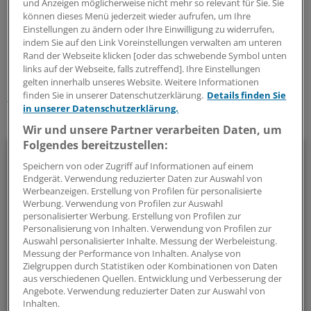
und Anzeigen möglicherweise nicht mehr so relevant für Sie. Sie
können dieses Menü jederzeit wieder aufrufen, um Ihre
Einstellungen zu ändern oder Ihre Einwilligung zu widerrufen,
0
indem Sie auf den Link Voreinstellungen verwalten am unteren
Rand der Webseite klicken [oder das schwebende Symbol unten
links auf der Webseite, falls zutreffend]. Ihre Einstellungen
Schlagworte:
gelten innerhalb unseres Website. Weitere Informationen
Pflege
Niedersachsen
finden Sie in unserer Datenschutzerklärung.
Details finden Sie
in unserer Datenschutzerklärung.
Ihr Newsletter zum Thema
Wir und unsere Partner verarbeiten Daten, um
Folgendes bereitzustellen:
Politik & Debatte
Speichern von oder Zugriff auf Informationen auf einem
Endgerät. Verwendung reduzierter Daten zur Auswahl von
Mit diesem Newsletter blicken Sie hinter das tägliche
Werbeanzeigen. Erstellung von Profilen für personalisierte
Geschehen in der Gesundheitspolitik. Mit Analysen,
Werbung. Verwendung von Profilen zur Auswahl
personalisierter Werbung. Erstellung von Profilen zur
Hintergründen und einem Blick auf Themen, die die Agenda
Personalisierung von Inhalten. Verwendung von Profilen zur
bestimmen.
Auswahl personalisierter Inhalte. Messung der Werbeleistung.
Messung der Performance von Inhalten. Analyse von
Zielgruppen durch Statistiken oder Kombinationen von Daten
14-tägig, donnerstags
aus verschiedenen Quellen. Entwicklung und Verbesserung der
Angebote. Verwendung reduzierter Daten zur Auswahl von
Inhalten.
Zum Abonnieren bitte anmelden