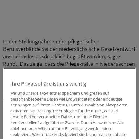
In den Stellungnahmen der pflegerischen
Berufsverbände sei der niedersächsische Gesetzentwurf
ausnahmslos ausdrücklich begrüßt worden, sagte
Rundt. Das zeige, dass die Pflegekräfte in Niedersachsen
die Chance nutzen wollen, zukünftig die
Rahmenbedingungen pflegerischer Arbeit
Ihre Privatsphäre ist uns wichtig
mitzugestalten. "Das ist eine großartige Nachricht für
die Profession Pflege", kommentiert Andreas
Wir und unsere
145
-Partner speichern und greifen auf
personenbezogene Daten wie Browserdaten oder eindeutige
Westerfellhaus, Präsident des Deutschen Pflegerats
Kennungen auf Ihrem Gerät zu. Durch Auswahl von Akzeptieren
(DPR), die Entscheidung der Landesregierung.
aktivieren Sie Tracking-Technologien für die unter „Wir und
unsere Partner verarbeiten Daten, um Ihnen Dienste
bereitzustellen“ aufgeführten Zwecke. Durch Auswahl von Alle
"Die niedersächsische Pflegekammer wird zu einer
ablehnen oder Widerruf Ihrer Einwilligung werden diese
Stärkung der Berufsgruppe der Pflegefachpersonen
deaktiviert. Wenn Tracker deaktiviert sind, sind manche Inhalte
führen", sagte er.
(cben)