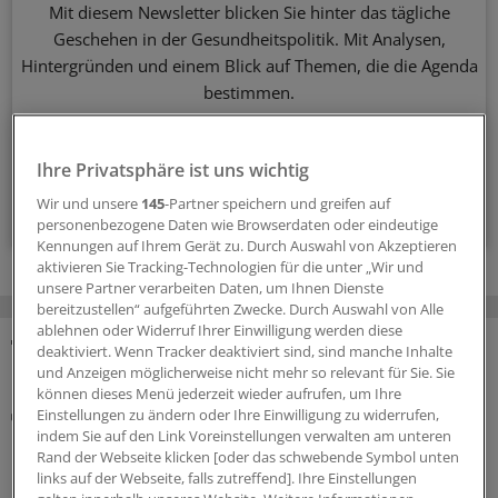
Mit diesem Newsletter blicken Sie hinter das tägliche
Geschehen in der Gesundheitspolitik. Mit Analysen,
Hintergründen und einem Blick auf Themen, die die Agenda
bestimmen.
14-tägig, donnerstags
Ihre Privatsphäre ist uns wichtig
Wir und unsere
145
-Partner speichern und greifen auf
Zum Abonnieren bitte anmelden
personenbezogene Daten wie Browserdaten oder eindeutige
Kennungen auf Ihrem Gerät zu. Durch Auswahl von Akzeptieren
aktivieren Sie Tracking-Technologien für die unter „Wir und
unsere Partner verarbeiten Daten, um Ihnen Dienste
bereitzustellen“ aufgeführten Zwecke. Durch Auswahl von Alle
ablehnen oder Widerruf Ihrer Einwilligung werden diese
deaktiviert. Wenn Tracker deaktiviert sind, sind manche Inhalte
MEHR ZUM THEMA
und Anzeigen möglicherweise nicht mehr so relevant für Sie. Sie
können dieses Menü jederzeit wieder aufrufen, um Ihre
Notfallversorgung
Einstellungen zu ändern oder Ihre Einwilligung zu widerrufen,
Neuer Bereitschaftsdienst in Nordrhein ist ein
indem Sie auf den Link Voreinstellungen verwalten am unteren
Rand der Webseite klicken [oder das schwebende Symbol unten
Erfolgsmodell
links auf der Webseite, falls zutreffend]. Ihre Einstellungen
In nur zwölf Stunden waren die 6.000 Fahrdienste