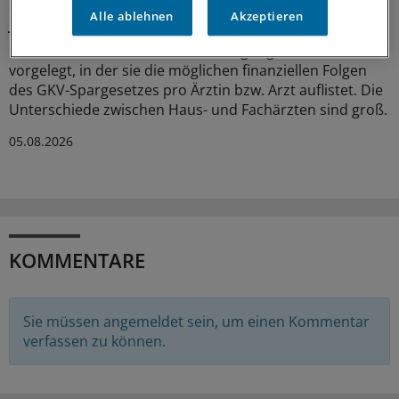
Sparliste der KBV: So hoch könnten die Verluste
Alle ablehnen
Akzeptieren
jeder Praxis sein
Die Kassenärztliche Bundesvereinigung hat eine Liste
vorgelegt, in der sie die möglichen finanziellen Folgen
des GKV-Spargesetzes pro Ärztin bzw. Arzt auflistet. Die
Unterschiede zwischen Haus- und Fachärzten sind groß.
05.08.2026
KOMMENTARE
Sie müssen angemeldet sein, um einen Kommentar
verfassen zu können.