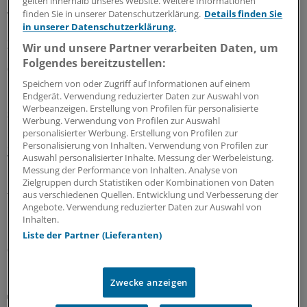
gelten innerhalb unseres Website. Weitere Informationen
vergeben: Der neu strukturierte ärztliche
finden Sie in unserer Datenschutzerklärung.
Details finden Sie
in unserer Datenschutzerklärung.
Bereitschaftsdienst in Nordrhein wird gut angenommen.
Zuständig sind spezielle Kooperationsmediziner.
Wir und unsere Partner verarbeiten Daten, um
Folgendes bereitzustellen:
07.08.2026
Speichern von oder Zugriff auf Informationen auf einem
Endgerät. Verwendung reduzierter Daten zur Auswahl von
Werbeanzeigen. Erstellung von Profilen für personalisierte
Sparpaket sorgt für Unsicherheit
Werbung. Verwendung von Profilen zur Auswahl
Praxisbesonderheiten in Zeiten des GKV-
personalisierter Werbung. Erstellung von Profilen zur
Spargesetzes: Klarheit soll es in der kommenden
Personalisierung von Inhalten. Verwendung von Profilen zur
Woche geben
Auswahl personalisierter Inhalte. Messung der Werbeleistung.
Messung der Performance von Inhalten. Analyse von
Ein Passus des Beitragssatzstabilisierungsgesetz sorgt
Zielgruppen durch Statistiken oder Kombinationen von Daten
für Unruhe unter Ärztinnen und Ärzten. Stehen die
aus verschiedenen Quellen. Entwicklung und Verbesserung der
Angebote. Verwendung reduzierter Daten zur Auswahl von
Praxisbesonderheiten auf der Kippe? Oder eher doch
Inhalten.
nicht? Kassenärzte und Krankenkassen verhandeln.
Liste der Partner (Lieferanten)
06.08.2026
Zwecke anzeigen
GKV-Spargesetz