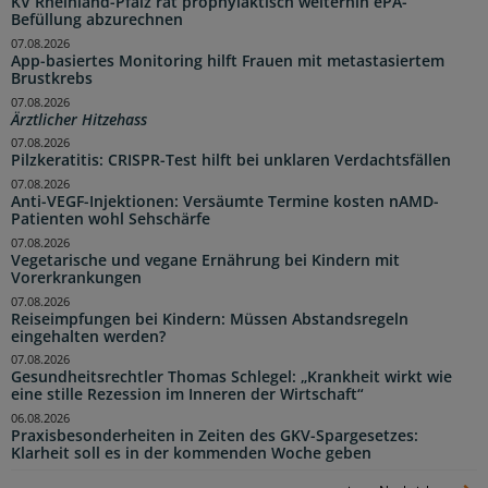
KV Rheinland-Pfalz rät prophylaktisch weiterhin ePA-
Befüllung abzurechnen
07.08.2026
App-basiertes Monitoring hilft Frauen mit metastasiertem
Brustkrebs
07.08.2026
Ärztlicher Hitzehass
07.08.2026
Pilzkeratitis: CRISPR-Test hilft bei unklaren Verdachtsfällen
07.08.2026
Anti-VEGF-Injektionen: Versäumte Termine kosten nAMD-
Patienten wohl Sehschärfe
07.08.2026
Vegetarische und vegane Ernährung bei Kindern mit
Vorerkrankungen
07.08.2026
Reiseimpfungen bei Kindern: Müssen Abstandsregeln
eingehalten werden?
07.08.2026
Gesundheitsrechtler Thomas Schlegel: „Krankheit wirkt wie
eine stille Rezession im Inneren der Wirtschaft“
06.08.2026
Praxisbesonderheiten in Zeiten des GKV-Spargesetzes:
Klarheit soll es in der kommenden Woche geben