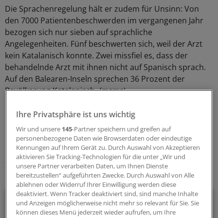
Die Sprachenregelung hält er zudem für Unsinn: Von
den 7000 Patientenbeschwerden im vergangenen Jahr
bezogen sich nur sieben auf sprachliche
Angelegenheiten. Fünf beschwerten sich, weil der Arzt
kein Katalanisch konnte. Zwei missfiel es, dass der
behandelnde Arzt mit ihnen nicht auf Spanisch sprach.
Auf den Balearen-Inseln sprechen 36 Prozent der
Bevölkerung Katalanisch.
(mame)
Ihre Privatsphäre ist uns wichtig
0
Wir und unsere
145
-Partner speichern und greifen auf
personenbezogene Daten wie Browserdaten oder eindeutige
Schlagworte:
Kennungen auf Ihrem Gerät zu. Durch Auswahl von Akzeptieren
aktivieren Sie Tracking-Technologien für die unter „Wir und
International
Arzt und Patient
unsere Partner verarbeiten Daten, um Ihnen Dienste
bereitzustellen“ aufgeführten Zwecke. Durch Auswahl von Alle
Ihr Newsletter zum Thema
ablehnen oder Widerruf Ihrer Einwilligung werden diese
deaktiviert. Wenn Tracker deaktiviert sind, sind manche Inhalte
Politik & Debatte
und Anzeigen möglicherweise nicht mehr so relevant für Sie. Sie
können dieses Menü jederzeit wieder aufrufen, um Ihre