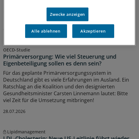
Das bedeutet auch, dass schon jetzt einige Regelungen
der Arzneitherapie gelten – unter anderem das Aus der
Zwecke anzeigen
Homöopathie auf Kosten der GKV.
03.08.2026
Alle ablehnen
Akzeptieren
OECD-Studie
Primärversorgung: Wie viel Steuerung und
Eigenbeteiligung sollen es denn sein?
Für das geplante Primärversorgungssystem in
Deutschland gibt es viele Erfahrungen im Ausland. Ein
Ratschlag an die Koalition und den designierten
Gesundheitsminister Carsten Linnemann lautet: Bitte
viel Zeit für die Umsetzung mitbringen!
28.07.2026
Lipidmanagement
LDL-Cholesterin: Neue US-Leitlinie führt wieder