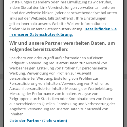
Mit diesem Newsletter blicken Sie hinter das tägliche
Einstellungen zu ändern oder Ihre Einwilligung zu widerrufen,
indem Sie auf den Link Voreinstellungen verwalten am unteren
Geschehen in der Gesundheitspolitik. Mit Analysen,
Rand der Webseite klicken [oder das schwebende Symbol unten
Hintergründen und einem Blick auf Themen, die die Agenda
links auf der Webseite, falls zutreffend]. Ihre Einstellungen
bestimmen.
gelten innerhalb unseres Website. Weitere Informationen
finden Sie in unserer Datenschutzerklärung.
Details finden Sie
in unserer Datenschutzerklärung.
14-tägig, donnerstags
Wir und unsere Partner verarbeiten Daten, um
Folgendes bereitzustellen:
Zum Abonnieren bitte anmelden
Speichern von oder Zugriff auf Informationen auf einem
Endgerät. Verwendung reduzierter Daten zur Auswahl von
Werbeanzeigen. Erstellung von Profilen für personalisierte
Werbung. Verwendung von Profilen zur Auswahl
personalisierter Werbung. Erstellung von Profilen zur
Personalisierung von Inhalten. Verwendung von Profilen zur
Auswahl personalisierter Inhalte. Messung der Werbeleistung.
MEHR ZUM THEMA
Messung der Performance von Inhalten. Analyse von
Zielgruppen durch Statistiken oder Kombinationen von Daten
Beitragssatzstabilisierungsgesetz
aus verschiedenen Quellen. Entwicklung und Verbesserung der
Angebote. Verwendung reduzierter Daten zur Auswahl von
GKV-Spargesetz tritt in Kraft: Welche Neuerungen
Inhalten.
sofort greifen
Liste der Partner (Lieferanten)
Das umstrittene GKV-Spargesetz ist in Kraft getreten.