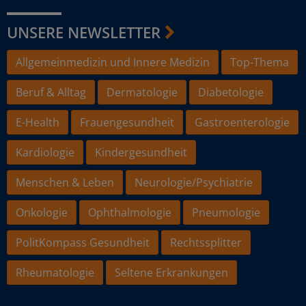
UNSERE NEWSLETTER
Allgemeinmedizin und Innere Medizin
Top-Thema
Beruf & Alltag
Dermatologie
Diabetologie
E-Health
Frauengesundheit
Gastroenterologie
Kardiologie
Kindergesundheit
Menschen & Leben
Neurologie/Psychiatrie
Onkologie
Ophthalmologie
Pneumologie
PolitKompass Gesundheit
Rechtssplitter
Rheumatologie
Seltene Erkrankungen