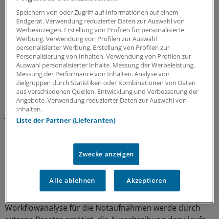
keine Personaluntergrenzen vereinbart sind, steht laut
Speichern von oder Zugriff auf Informationen auf einem
Verdi noch aus.
Endgerät. Verwendung reduzierter Daten zur Auswahl von
Werbeanzeigen. Erstellung von Profilen für personalisierte
Werbung. Verwendung von Profilen zur Auswahl
Vorwürfe der Gewerkschaft zurückgewiesen
personalisierter Werbung. Erstellung von Profilen zur
Personalisierung von Inhalten. Verwendung von Profilen zur
Auswahl personalisierter Inhalte. Messung der Werbeleistung.
Die Charité weist die Vorwürfe der Gewerkschaft zurück
Messung der Performance von Inhalten. Analyse von
und legt eigene Zahlen vor. Bestätigt wird, dass es im
Zielgruppen durch Statistiken oder Kombinationen von Daten
vergangenen Jahr eine Vielzahl von
aus verschiedenen Quellen. Entwicklung und Verbesserung der
Angebote. Verwendung reduzierter Daten zur Auswahl von
Überlastungsanzeigen gegeben habe. Die Zahl sei
Inhalten.
jedoch seit Oktober (222 pro Monat) kontinuierlich auf
Liste der Partner (Lieferanten)
zuletzt 56 im Januar dieses Jahres gesunken. Bei 1717
Vollkräften im stationären Bereich wurde eine
Unterdeckung von 69 Stellen errechnet. Das bedeute
Zwecke anzeigen
eine Abweichung von vier Prozent.
Alle ablehnen
Akzeptieren
Nachtdienste seien zum Umzug reduziert worden,
befänden sich jetzt aber wieder auf Vorjahresniveau. Die
Workflowanalyse für die Notaufnahmen werde durch