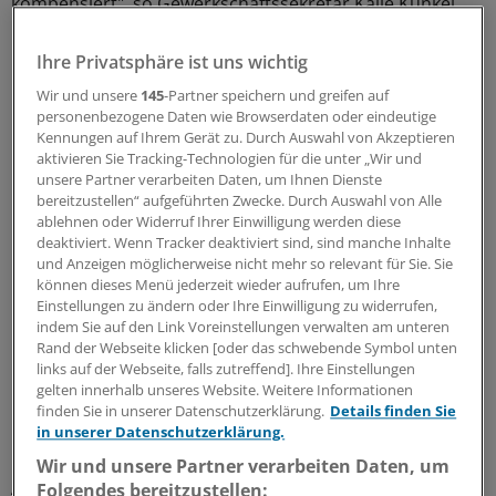
kompensiert", so Gewerkschaftssekretär Kalle Kunkel.
Ihre Privatsphäre ist uns wichtig
Wir und unsere
145
-Partner speichern und greifen auf
personenbezogene Daten wie Browserdaten oder eindeutige
Kennungen auf Ihrem Gerät zu. Durch Auswahl von Akzeptieren
aktivieren Sie Tracking-Technologien für die unter „Wir und
unsere Partner verarbeiten Daten, um Ihnen Dienste
bereitzustellen“ aufgeführten Zwecke. Durch Auswahl von Alle
ablehnen oder Widerruf Ihrer Einwilligung werden diese
deaktiviert. Wenn Tracker deaktiviert sind, sind manche Inhalte
und Anzeigen möglicherweise nicht mehr so relevant für Sie. Sie
können dieses Menü jederzeit wieder aufrufen, um Ihre
Einstellungen zu ändern oder Ihre Einwilligung zu widerrufen,
indem Sie auf den Link Voreinstellungen verwalten am unteren
Rand der Webseite klicken [oder das schwebende Symbol unten
Den Angaben zufolge hat die Charité die Zahl der
links auf der Webseite, falls zutreffend]. Ihre Einstellungen
Leiharbeitskräfte um zwei Drittel reduziert. Zur
gelten innerhalb unseres Website. Weitere Informationen
Personalentwicklung in der Intensivpflege habe sie noch
finden Sie in unserer Datenschutzerklärung.
Details finden Sie
in unserer Datenschutzerklärung.
keine Zahlen vorgelegt, obwohl sie dazu gemäß Vertrag
bereits im Oktober 2016 verpflichtet gewesen wäre.
Wir und unsere Partner verarbeiten Daten, um
Auch eine Workflow-Analyse für die Bereiche, in denen
Folgendes bereitzustellen: