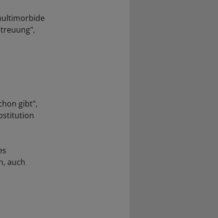
 multimorbide
treuung",
chon gibt",
bstitution
es
n, auch