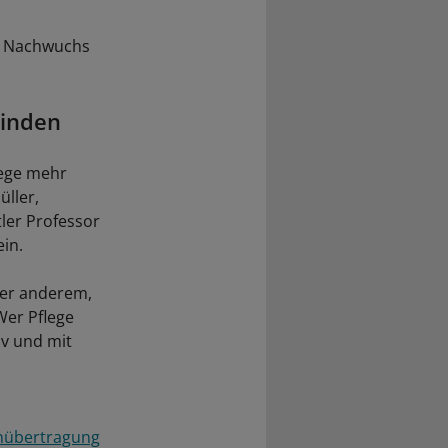
en Nachwuchs
binden
lege mehr
üller,
ler Professor
in.
nter anderem,
 Wer Pflege
iv und mit
nübertragung