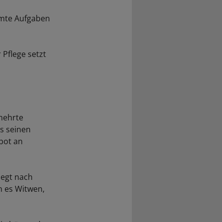
mmte Aufgaben
 Pflege setzt
mehrte
us seinen
bot an
iegt nach
en es Witwen,