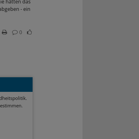
Sie hätten das
 abgeben - ein
0
heitspolitik.
bestimmen.