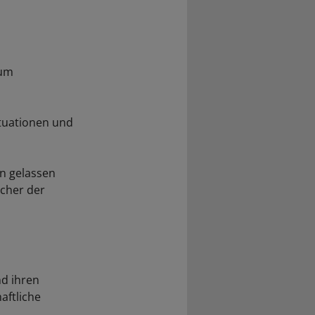
zum
ituationen und
in gelassen
echer der
nd ihren
aftliche