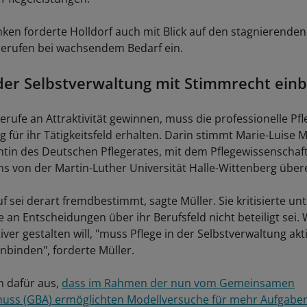
en forderte Holldorf auch mit Blick auf den stagnierend
berufen bei wachsendem Bedarf ein.
 der Selbstverwaltung mit Stimmrecht ein
erufe an Attraktivität gewinnen, muss die professionelle Pf
für ihr Tätigkeitsfeld erhalten. Darin stimmt Marie-Luise M
tin des Deutschen Pflegerates, mit dem Pflegewissenschaft
s von der Martin-Luther Universität Halle-Wittenberg übere
f sei derart fremdbestimmt, sagte Müller. Sie kritisierte u
e an Entscheidungen über ihr Berufsfeld nicht beteiligt sei.
tiver gestalten will, "muss Pflege in der Selbstverwaltung akt
nbinden", forderte Müller.
h dafür aus,
dass im Rahmen der nun vom Gemeinsamen
uss (GBA) ermöglichten Modellversuche für mehr Aufgabe