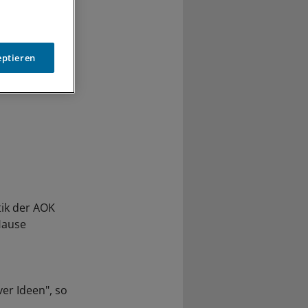
eptieren
tik der AOK
Hause
er Ideen", so