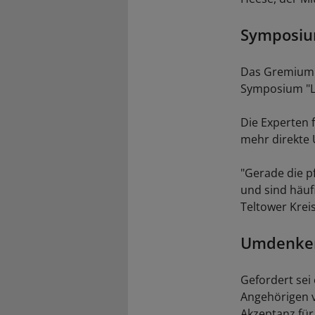
Symposium
Das Gremium 
Symposium "Le
Die Experten 
mehr direkte 
"Gerade die pf
und sind häuf
Teltower Krei
Umdenken
Gefordert sei 
Angehörigen v
Akzeptanz für