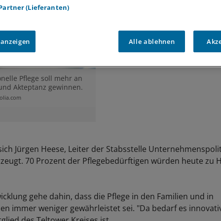
 Partner (Lieferanten)
 anzeigen
Alle ablehnen
Akz
onelle Pflege soll mehr an
t und Akteptanz gewinnen.
olia.com
sich Jürgen Heese, Leiter der Stabsstelle Unternehmenspoli
zeugt. 70 Prozent der Pflegebedürftigen würden heute zu 
icklung gehe dahin, dass die Pflege in den Familien und in
en immer weniger gewährleistet sei. "Da bedarf es innovativ
glied des Teltower Kreises ist.