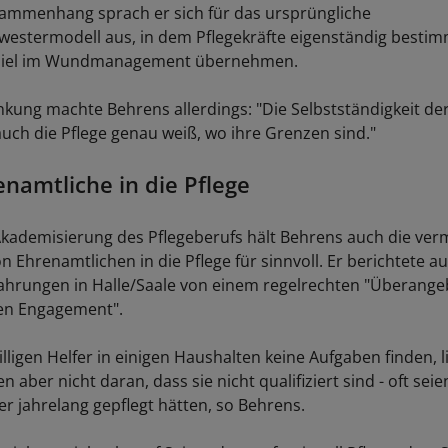
ammenhang sprach er sich für das ursprüngliche
estermodell aus, in dem Pflegekräfte eigenständig besti
piel im Wundmanagement übernehmen.
nkung machte Behrens allerdings: "Die Selbstständigkeit der
auch die Pflege genau weiß, wo ihre Grenzen sind."
namtliche in die Pflege
kademisierung des Pflegeberufs hält Behrens auch die ver
 Ehrenamtlichen in die Pflege für sinnvoll. Er berichtete a
ahrungen in Halle/Saale von einem regelrechten "Überange
en Engagement".
illigen Helfer in einigen Haushalten keine Aufgaben finden, l
 aber nicht daran, dass sie nicht qualifiziert sind - oft sei
er jahrelang gepflegt hätten, so Behrens.