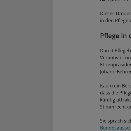
Dieses Umdenk
in den Pflege
Pflege in
Damit Pflegeb
Verantwortung 
Ehrenpräsiden
Johann Behren
Kaum ein Beru
dass die Pfleg
künftig attrak
Stimmrecht ei
Sie sprach sic
Bundesaussch