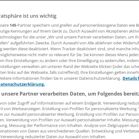
vatsphäre ist uns wichtig
edürftige werden von Partnern oder Kindern versorgt. Auf 
ll nicht halten, wie auf einem Symposium des Teltower Kre
nsere
145
-Partner speichern und greifen auf personenbezogene Daten wie 
utige Kennungen auf Ihrem Gerät zu. Durch Auswahl von Akzeptieren aktivi
echnologien für die unter „Wir und unsere Partner verarbeiten Daten, um I
ellen“ aufgeführten Zwecke. Durch Auswahl von Alle ablehnen oder Widerruf
ng werden diese deaktiviert. Wenn Tracker deaktiviert sind, sind manche Inh
öglicherweise nicht mehr so relevant für Sie. Sie können dieses Menü jeder
ngela Misslbeck
um Ihre Einstellungen zu ändern oder Ihre Einwilligung zu widerrufen, indem
nstellungen verwalten am unteren Rand der Webseite klicken [oder das sc
en links auf der Webseite, falls zutreffend]. Ihre Einstellungen gelten inner
07.11.2011, 18:55 Uhr
eitere Informationen finden Sie in unserer Datenschutzerklärung.
Details 
Datenschutzerklärung.
 unsere Partner verarbeiten Daten, um Folgendes bereit
von oder Zugriff auf Informationen auf einem Endgerät. Verwendung reduzi
Die kommenden 20 Jahre werd
l von Werbeanzeigen. Erstellung von Profilen für personalisierte Werbung
Gesellschaft in Sachen Pflege v
en zur Auswahl personalisierter Werbung. Erstellung von Profilen zur Person
Herausforderungen stellen. Um
en. Verwendung von Profilen zur Auswahl personalisierter Inhalte. Messung
ung. Messung der Performance von Inhalten. Analyse von Zielgruppen durch
der Pflege zu sichern, sind vie
inationen von Daten aus verschiedenen Quellen. Entwicklung und Verbess
Ansätze nötig.
 Verwendung reduzierter Daten zur Auswahl von Inhalten.