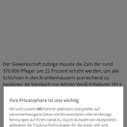
Der Gewerkschaft zufolge müsste die Zahl der rund
370.000 Pfleger um 22 Prozent erhöht werden, um alle
Schichten in den Krankenhäusern ausreichend zu
besetzen. Im Vergleich zur letzten Verdi-Erhebung 2013
habe sich das Defizit um weitere 10.000 Stellen
verschlechtert, so Bühler.
Ihre Privatsphäre ist uns wichtig
Wir und unsere
145
-Partner speichern und greifen auf
Am Mittwoch wollen Klinikmitarbeiter aus Anlass der
personenbezogene Daten wie Browserdaten oder eindeutige
Gesundheitsministerkonferenz (20. bis 21. Juni) in
Kennungen auf Ihrem Gerät zu. Durch Auswahl von Akzeptieren
Düsseldorf für mehr Personal in der Kranken- und
aktivieren Sie Tracking-Technologien für die unter „Wir und