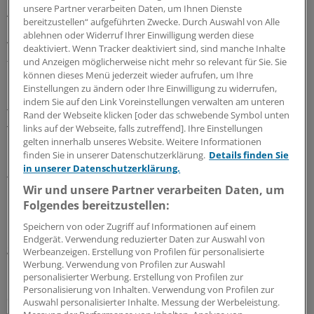
unsere Partner verarbeiten Daten, um Ihnen Dienste
Altenpflege demonstrieren.
bereitzustellen“ aufgeführten Zwecke. Durch Auswahl von Alle
ablehnen oder Widerruf Ihrer Einwilligung werden diese
Verdi fordert zudem bundesweite gesetzliche Vorgaben
deaktiviert. Wenn Tracker deaktiviert sind, sind manche Inhalte
für die Personalausstattung, Sofortprogramme zur
und Anzeigen möglicherweise nicht mehr so relevant für Sie. Sie
können dieses Menü jederzeit wieder aufrufen, um Ihre
kurzfristigen Entlastung der Beschäftigten, eine bessere
Einstellungen zu ändern oder Ihre Einwilligung zu widerrufen,
Bezahlung vor allem in der Altenpflege, ein Ende der
indem Sie auf den Link Voreinstellungen verwalten am unteren
Tarifflucht sowie die Abkehr von erzwungenen
Rand der Webseite klicken [oder das schwebende Symbol unten
links auf der Webseite, falls zutreffend]. Ihre Einstellungen
Teilzeitverträgen und verzögerten Stellenbesetzungen.
gelten innerhalb unseres Website. Weitere Informationen
finden Sie in unserer Datenschutzerklärung.
Details finden Sie
Bei ihrer Erhebung hat die Gewerkschaft auch einen
in unserer Datenschutzerklärung.
Trend zu immer größeren Stationen festgestellt. So
Wir und unsere Partner verarbeiten Daten, um
hatten 17,7 Prozent aller Stationen 40 und mehr Betten.
Folgendes bereitzustellen:
Die Größe der Intensivstationen sei seit dem Verdi-
Speichern von oder Zugriff auf Informationen auf einem
Nachtdienstcheck im Jahr 2015 von 11,7 auf 14,4 Betten
Endgerät. Verwendung reduzierter Daten zur Auswahl von
gestiegen.
Werbeanzeigen. Erstellung von Profilen für personalisierte
Werbung. Verwendung von Profilen zur Auswahl
personalisierter Werbung. Erstellung von Profilen zur
Die Dienstleistungsgewerkschaft wies auch daraufhin,
Personalisierung von Inhalten. Verwendung von Profilen zur
dass es immer mehr gemischte Stationen gebe. So
Auswahl personalisierter Inhalte. Messung der Werbeleistung.