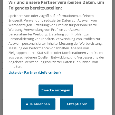
Wir und unsere Partner verarbeiten Daten, um
Folgendes bereitzustellen:
62 Spezialistenteams sind beim ASV-Bundesverband
derzeit bekannt. 41 setzen die ASV für Patienten mit
Speichern von oder Zugriff auf Informationen auf einem
gastrointestinalen Tumoren, 21 die für Patienten mit
Endgerät. Verwendung reduzierter Daten zur Auswahl von
Werbeanzeigen. Erstellung von Profilen für personalisierte
Tuberkulose um. Teams für die Versorgung
Werbung. Verwendung von Profilen zur Auswahl
gynäkologischer Tumoren würden derzeit
personalisierter Werbung. Erstellung von Profilen zur
zusammengestellt, teilte der Bundesverband auf
Personalisierung von Inhalten. Verwendung von Profilen zur
Auswahl personalisierter Inhalte. Messung der Werbeleistung.
Anfrage mit.
Messung der Performance von Inhalten. Analyse von
Zielgruppen durch Statistiken oder Kombinationen von Daten
In den ASV-Teams sind mehrheitlich sowohl
aus verschiedenen Quellen. Entwicklung und Verbesserung der
Angebote. Verwendung reduzierter Daten zur Auswahl von
Vertragsärzte als auch Klinikärzte vertreten. Die
Inhalten.
Teamleiter sehen in der interdisziplinären Versorgung,
Liste der Partner (Lieferanten)
der intensivierten Betreuung, der
sektorenübergreifenden Zusammenarbeit und der
kurzfristigen Wahrnehmung von Facharztterminen
Zwecke anzeigen
überwiegend einen Zusatznutzen für die Patienten im
Vergleich zu den bisherigen Standards. Das geht aus
Alle ablehnen
Akzeptieren
einer ersten Auswertung der Begleitstudie zur
Einführung der ASV hervor.