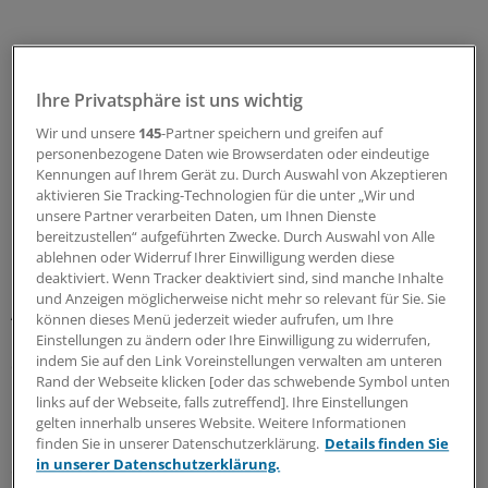
Ihre Privatsphäre ist uns wichtig
Wir und unsere
145
-Partner speichern und greifen auf
personenbezogene Daten wie Browserdaten oder eindeutige
Kennungen auf Ihrem Gerät zu. Durch Auswahl von Akzeptieren
aktivieren Sie Tracking-Technologien für die unter „Wir und
unsere Partner verarbeiten Daten, um Ihnen Dienste
bereitzustellen“ aufgeführten Zwecke. Durch Auswahl von Alle
ablehnen oder Widerruf Ihrer Einwilligung werden diese
Umsetzung schleppend
deaktiviert. Wenn Tracker deaktiviert sind, sind manche Inhalte
und Anzeigen möglicherweise nicht mehr so relevant für Sie. Sie
Auch aus Patientensicht war wenig Gutes zu hören.
können dieses Menü jederzeit wieder aufrufen, um Ihre
Renate Pfeiffer von der BAG Selbsthilfe kritisierte, dass
Einstellungen zu ändern oder Ihre Einwilligung zu widerrufen,
indem Sie auf den Link Voreinstellungen verwalten am unteren
das
ASV-Regelwerk auf wenige Indikationen beschränkt
Rand der Webseite klicken [oder das schwebende Symbol unten
und nicht mit der Aufnahme neuer Erkrankungen zu
links auf der Webseite, falls zutreffend]. Ihre Einstellungen
rechnen sei. Durch die schleppende Umsetzung sei
gelten innerhalb unseres Website. Weitere Informationen
nicht abzuschätzen, ob in absehbarer Zeit ein Nutzen
finden Sie in unserer Datenschutzerklärung.
Details finden Sie
in unserer Datenschutzerklärung.
erkennbar ist.