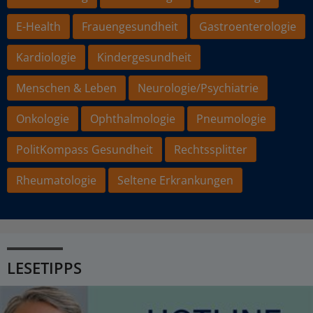
E-Health
Frauengesundheit
Gastroenterologie
Kardiologie
Kindergesundheit
Menschen & Leben
Neurologie/Psychiatrie
Onkologie
Ophthalmologie
Pneumologie
PolitKompass Gesundheit
Rechtssplitter
Rheumatologie
Seltene Erkrankungen
LESETIPPS