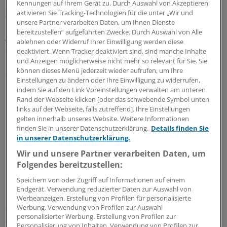
Die drei Preise sind mit jeweils 5000 Euro dotiert. Der
Kennungen auf Ihrem Gerät zu. Durch Auswahl von Akzeptieren
Zukunftspreis seines Unternehmens unterscheide sich
aktivieren Sie Tracking-Technologien für die unter „Wir und
unsere Partner verarbeiten Daten, um Ihnen Dienste
in einem Punkt wesentlich von vielen anderen
bereitzustellen“ aufgeführten Zwecke. Durch Auswahl von Alle
Auszeichnungen, sagte Overstijns. Niemand kann sich
ablehnen oder Widerruf Ihrer Einwilligung werden diese
darum bewerben. "Um diesen Preis bemüht man sich
deaktiviert. Wenn Tracker deaktiviert sind, sind manche Inhalte
und Anzeigen möglicherweise nicht mehr so relevant für Sie. Sie
nicht, man bekommt ihn." Die Mitglieder der Jury wählen
können dieses Menü jederzeit wieder aufrufen, um Ihre
die Projekte, die in Frage kommen, selbst aus.
Einstellungen zu ändern oder Ihre Einwilligung zu widerrufen,
indem Sie auf den Link Voreinstellungen verwalten am unteren
Im Unterschied zur Pharmaindustrie, in der
Rand der Webseite klicken [oder das schwebende Symbol unten
links auf der Webseite, falls zutreffend]. Ihre Einstellungen
Innovationen patentiert werden, setze Janssen-Cilag
gelten innerhalb unseres Website. Weitere Informationen
beim Zukunftspreis auf den Multiplikationseffekt.
finden Sie in unserer Datenschutzerklärung.
Details finden Sie
in unserer Datenschutzerklärung.
"Ich hoffe, dass die Preisträger anders als wir ihre
Wir und unsere Partner verarbeiten Daten, um
Projekte nicht patentieren können, damit viele sie
Folgendes bereitzustellen:
nachahmen können." Für ihre nachahmenswerten
Speichern von oder Zugriff auf Informationen auf einem
Konzepte wurden in diesem Jahr das "Aktionsbündnis
Endgerät. Verwendung reduzierter Daten zur Auswahl von
Patientensicherheit", das Berliner Projekt "Die Pflege mit
Werbeanzeigen. Erstellung von Profilen für personalisierte
dem Plus" und das "Studienhospital Münster"
Werbung. Verwendung von Profilen zur Auswahl
personalisierter Werbung. Erstellung von Profilen zur
ausgezeichnet.
Personalisierung von Inhalten. Verwendung von Profilen zur