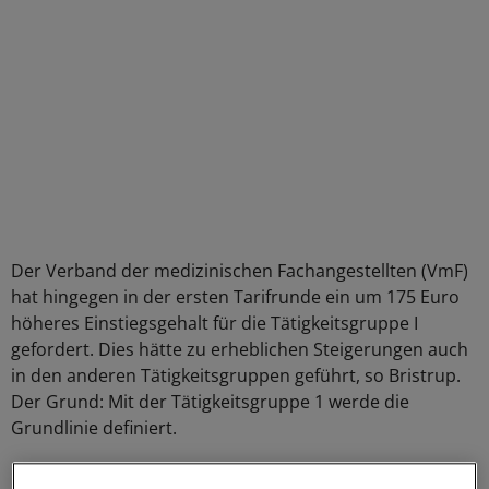
Der Verband der medizinischen Fachangestellten (VmF)
hat hingegen in der ersten Tarifrunde ein um 175 Euro
höheres Einstiegsgehalt für die Tätigkeitsgruppe I
gefordert. Dies hätte zu erheblichen Steigerungen auch
in den anderen Tätigkeitsgruppen geführt, so Bristrup.
Der Grund: Mit der Tätigkeitsgruppe 1 werde die
Grundlinie definiert.
Für die weiteren Tätigkeitsgruppen gibt es feste