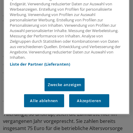
Rosemarie Bristrup zu hören. Der VmF hatte nämlich
Endgerät. Verwendung reduzierter Daten zur Auswahl von
ursprünglich außerdem eine Erhöhung des
Werbeanzeigen. Erstellung von Profilen für personalisierte
Arbeitgeberzuschusses zur betrieblichen Altersvorsorge
Werbung. Verwendung von Profilen zur Auswahl
personalisierter Werbung. Erstellung von Profilen zur
von 15 Euro monatlich für Vollzeitbeschäftigte gefordert.
Personalisierung von Inhalten. Verwendung von Profilen zur
Auswahl personalisierter Inhalte. Messung der Werbeleistung.
Beim Thema Altersvorsorge sei man durchaus offen.
Messung der Performance von Inhalten. Analyse von
Zielgruppen durch Statistiken oder Kombinationen von Daten
Hier leisten die Praxischefs aber auch schon einiges: Seit
aus verschiedenen Quellen. Entwicklung und Verbesserung der
2011 zahlten sie 66 Euro im Monat für Vollzeitkräfte,
Angebote. Verwendung reduzierter Daten zur Auswahl von
wenn die MFA auf die vermögenswirksamen Leistungen
Inhalten.
(VL) verzichtet und diese stattdessen in die
Liste der Partner (Lieferanten)
Altersvorsorge einfließen, berichtet Bristrup. Genauer
zahlt der Praxischef 30 Euro laut Gehaltstarif plus 30
Zwecke anzeigen
Euro VL und stockt diesen Betrag noch einmal um die
sechs Euro, die er durch die Gehaltsumwandlung in die
Altersvorsorge bei den Sozialabgaben spart, auf.
Alle ablehnen
Akzeptieren
Allerdings, so Bristrup, seien die Zahnärzte hier im
vergangenen Jahr vorgeprescht. Sie zahlen bereits
insgesamt 75 Euro für die betriebliche Altersvorsorge