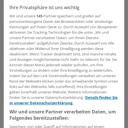
prozentuale Abstände zu diesem Einstiegssgehalt. Das
Ihre Privatsphäre ist uns wichtig
wurde im Tarifvertrag aus 2013 so festgelegt. So beträgt
Wir und unsere
145
-Partner speichern und greifen auf
der prozentuale Sprung zur Tätigkeitsgruppe II 7,5
personenbezogene Daten wie Browserdaten oder eindeutige
Prozent, der zur Tätigkeitsgruppe V immerhin 30
Kennungen auf Ihrem Gerät zu. Durch Auswahl von Akzeptieren
Prozent und zur Tätigkeitsgruppe VI 50 Prozent.
aktivieren Sie Tracking-Technologien für die unter „Wir und
unsere Partner verarbeiten Daten, um Ihnen Dienste
bereitzustellen“ aufgeführten Zwecke. Durch Auswahl von Alle
Die Tarifgespräche wurden nun auf den 13. April vertagt.
ablehnen oder Widerruf Ihrer Einwilligung werden diese
Carmen Gandila, Ressortleiterin Tarifpolitik und
deaktiviert. Wenn Tracker deaktiviert sind, sind manche Inhalte
Vizepräsidentin beim VmF, ist optimistisch, dass man
und Anzeigen möglicherweise nicht mehr so relevant für Sie. Sie
können dieses Menü jederzeit wieder aufrufen, um Ihre
dann zu einer Einigung kommt. Der Verband sei der AAA
Einstellungen zu ändern oder Ihre Einwilligung zu widerrufen,
bereits um einiges entgegen gekommen. Das neue
indem Sie auf den Link Voreinstellungen verwalten am unteren
Angebot stehe bei 6,5 Prozent plus auf die
Rand der Webseite klicken [oder das schwebende Symbol unten
Tätigkeitsgruppe I in allen Berufsjahren.
links auf der Webseite, falls zutreffend]. Ihre Einstellungen
gelten innerhalb unseres Website. Weitere Informationen
finden Sie in unserer Datenschutzerklärung.
Details finden Sie
Das entspricht laut Gandila beim Einstiegsgehalt dann
in unserer Datenschutzerklärung.
ca. 109 Euro. Auch habe die AAA
Wir und unsere Partner verarbeiten Daten, um
Verhandlungsbereitschaft signalisiert.Bei der
Folgendes bereitzustellen:
Altersvorsorge zeigt sich die AAA offenÄhnliches ist von
Speichern von oder Zugriff auf Informationen auf einem