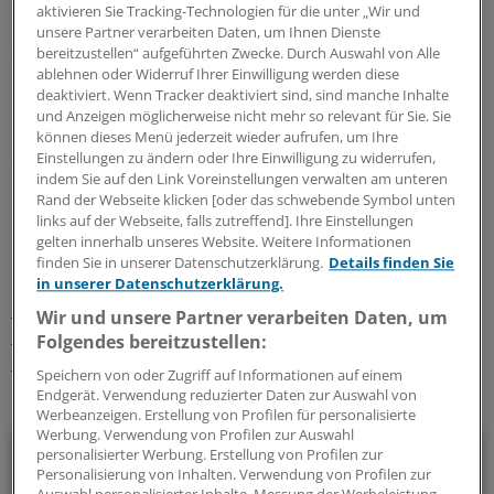
aktivieren Sie Tracking-Technologien für die unter „Wir und
Fachverbände in einer gemeinsamen Erklärung. Dabei
unsere Partner verarbeiten Daten, um Ihnen Dienste
sei in regionalen Stroke Units nur bei fünf bis zehn
bereitzustellen“ aufgeführten Zwecke. Durch Auswahl von Alle
Prozent der Patienten ein Weitertransport überhaupt
ablehnen oder Widerruf Ihrer Einwilligung werden diese
deaktiviert. Wenn Tracker deaktiviert sind, sind manche Inhalte
nötig.
(mwo)
und Anzeigen möglicherweise nicht mehr so relevant für Sie. Sie
können dieses Menü jederzeit wieder aufrufen, um Ihre
Bundessozialgericht:
Az.: B 1 KR 38/17 R, B 1 KR 39/17 R
Einstellungen zu ändern oder Ihre Einwilligung zu widerrufen,
indem Sie auf den Link Voreinstellungen verwalten am unteren
Rand der Webseite klicken [oder das schwebende Symbol unten
0
links auf der Webseite, falls zutreffend]. Ihre Einstellungen
gelten innerhalb unseres Website. Weitere Informationen
finden Sie in unserer Datenschutzerklärung.
Details finden Sie
Schlagworte:
in unserer Datenschutzerklärung.
Klinik-Management
Berufspolitik
Wir und unsere Partner verarbeiten Daten, um
Neurologie/Psychiatrie
Recht
Innere Medizin
Folgendes bereitzustellen:
Schlaganfall
Speichern von oder Zugriff auf Informationen auf einem
Endgerät. Verwendung reduzierter Daten zur Auswahl von
Ihr Newsletter zum Thema
Werbeanzeigen. Erstellung von Profilen für personalisierte
Werbung. Verwendung von Profilen zur Auswahl
Beruf & Alltag
personalisierter Werbung. Erstellung von Profilen zur
Personalisierung von Inhalten. Verwendung von Profilen zur