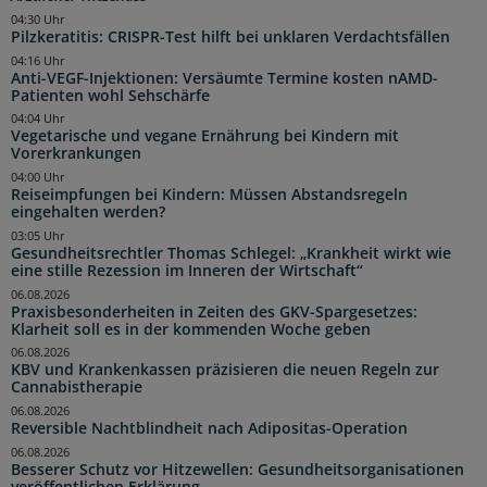
04:30 Uhr
Pilzkeratitis: CRISPR-Test hilft bei unklaren Verdachtsfällen
04:16 Uhr
Anti-VEGF-Injektionen: Versäumte Termine kosten nAMD-
Patienten wohl Sehschärfe
04:04 Uhr
Vegetarische und vegane Ernährung bei Kindern mit
Vorerkrankungen
04:00 Uhr
Reiseimpfungen bei Kindern: Müssen Abstandsregeln
eingehalten werden?
03:05 Uhr
Gesundheitsrechtler Thomas Schlegel: „Krankheit wirkt wie
eine stille Rezession im Inneren der Wirtschaft“
06.08.2026
Praxisbesonderheiten in Zeiten des GKV-Spargesetzes:
Klarheit soll es in der kommenden Woche geben
06.08.2026
KBV und Krankenkassen präzisieren die neuen Regeln zur
Cannabistherapie
06.08.2026
Reversible Nachtblindheit nach Adipositas-Operation
06.08.2026
Besserer Schutz vor Hitzewellen: Gesundheitsorganisationen
veröffentlichen Erklärung